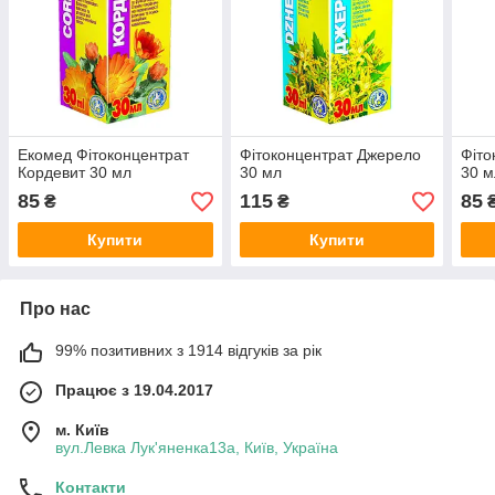
Екомед Фітоконцентрат
Фітоконцентрат Джерело
Фіто
Кордевит 30 мл
30 мл
30 м
85
115
85
₴
₴
Купити
Купити
Про нас
99% позитивних з 1914 відгуків за рік
Працює з 19.04.2017
м. Київ
вул.Левка Лук'яненка13а, Київ, Україна
Контакти