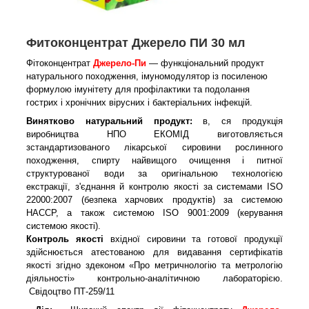
Фитоконцентрат Джерело ПИ 30 мл
Фітоконцентрат
Джерело-Пи
— функціональний продукт
натурального походження, імуномодулятор із посиленою
формулою імунітету для профілактики та подолання
гострих і хронічних вірусних і бактеріальних інфекцій.
Винятково натуральний продукт:
в
, ся продукція
виробництва НПО ЕКОМІД виготовляється
з
стандартизованого
лікарської сировини рослинного
походження, спирту найвищого очищення і
питної
структурованої води
за оригінальною технологією
екстракції, з'єднання й контролю якості за системами ISO
22000:2007 (безпека харчових продуктів) за системою
НАССР, а також системою ISO 9001:2009 (керування
системою якості).
Контроль якості
вхідної сировини та готової продукції
здійснюється атестованою для видавання сертифікатів
якості згідно здеконом «Про метричнологію та метрологію
діяльності» контрольно-аналітичною лабораторією.
Свідоцтво ПТ-259/11