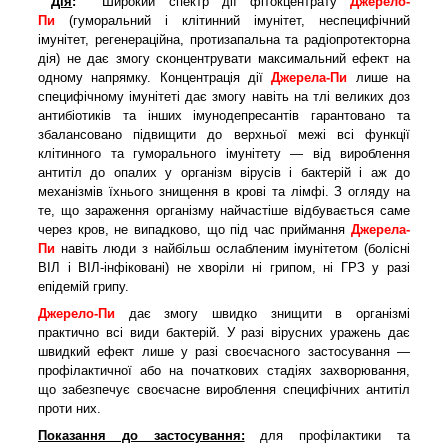
Дія
:
Широкий спектр дії фітокцентрату
Джерело-
Пи
(гуморальний і клітинний імунітет, неспецифічний
імунітет, регенераційна, протизапальна та радіопротекторна
дія) не дає змогу сконцентрувати максимальний ефект на
одному напрямку. Концентрація дії
Джерела-Пи
лише на
специфічному імунітеті дає змогу навіть на тлі великих доз
антибіотиків та інших імунодепресантів гарантовано та
збалансовано підвищити до верхньої межі всі функції
клітинного та гуморального імунітету — від вироблення
антитіл до опалих у організм вірусів і бактерій і аж до
механізмів їхнього знищення в крові та лімфі. З огляду на
те, що зараження організму найчастіше відбувається саме
через кров, не випадково, що під час приймання
Джерела-
Пи
навіть люди з найбільш ослабленим імунітетом (болісні
ВІЛ і ВІЛ-інфіковані) не хворіли ні грипом, ні ГРЗ у разі
епідемій грипу.
Джерело-Пи
дає змогу швидко знищити в організмі
практично всі види бактерій. У разі вірусних уражень дає
швидкий ефект лише у разі своєчасного застосування —
профілактичної або на початкових стадіях захворювання,
що забезпечує своєчасне вироблення специфічних антитіл
проти них.
Показання до застосування:
для профілактики та