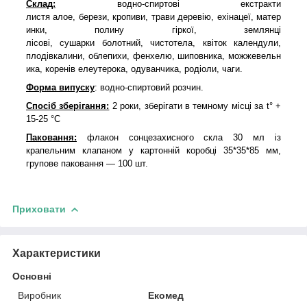
Склад:
водно
-спиртові
екстракти
листя
алое
,
берези
,
кропиви
,
трави
деревію
,
ехінацеї
,
матер
инки
,
полину гіркої
,
землянці
лісові
,
сушарки
болотний
,
чистотела
,
квіток
календули,
плодів
калини
,
облепихи
,
фенхелю
,
шиповника
,
можжевельн
ика
,
коренів
елеутерока
,
одуванчика
,
родіоли
,
чаги
.
Форма випуску
: водно-спиртовий розчин.
Спосіб зберігання:
2 роки, зберігати в темному місці за t° +
15-25 °C
Паковання:
флакон сонцезахисного скла 30 мл із
крапельним клапаном у картонній коробці 35*35*85 мм,
групове паковання — 100 шт.
Приховати
Характеристики
Основні
Виробник
Екомед