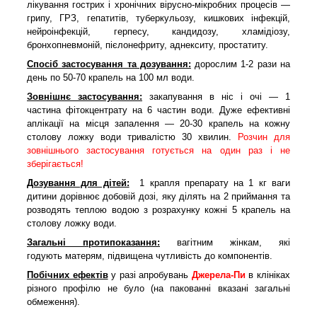
лікування гострих і хронічних вірусно-мікробних процесів —
грипу, ГРЗ, гепатитів, туберкульозу, кишкових інфекцій,
нейроінфекцій, герпесу, кандидозу, хламідіозу,
бронхопневмоній, пієлонефриту, аднекситу, простатиту.
Спосіб застосування та дозування:
дорослим 1-2 рази на
день по 50-70 крапель на 100 мл води.
Зовнішнє застосування:
закапування в ніс і очі — 1
частина фітокцентрату на 6 частин води. Дуже ефективні
аплікації на місця запалення — 20-30 крапель на кожну
столову ложку води тривалістю 30 хвилин.
Розчин для
зовнішнього застосування готується на один раз і не
зберігається!
Дозування для дітей:
1 крапля препарату на 1 кг ваги
дитини дорівнює добовій дозі, яку ділять на 2 приймання та
розводять теплою водою з розрахунку кожні 5 крапель на
столову ложку води.
Загальні протипоказання:
вагітним жінкам, які
годують матерям, підвищена чутливість до компонентів.
Побічних ефектів
у разі апробувань
Джерела-Пи
в клініках
різного профілю не було (на пакованні вказані загальні
обмеження).