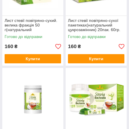
Лист стевії повітряно-сухий.
Лист стевії повітряно-сухої
велика фракція 50
пакетиках(натуральний
г(натуральний
цукрозамінник) 20пак. 60гр.
цукрозамінник)
Готово до відправки
Готово до відправки
160
160
₴
₴
Купити
Купити