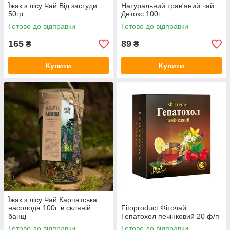
Їжак з лісу Чай Від застуди
Натуральний трав'яний чай
50гр
Детокс 100г.
Готово до відправки
Готово до відправки
165
89
₴
₴
Купити
Купити
Їжак з лісу Чай Карпатська
насолода 100г. в скляній
Fitoproduct Фіточай
банці
Гепатохол печінковий 20 ф/п
Готово до відправки
Готово до відправки