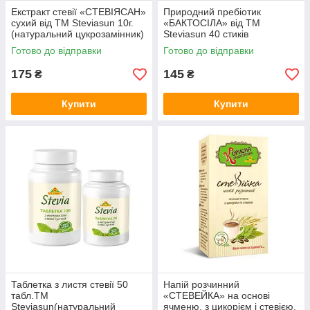
Екстракт стевії «СТЕВІЯСАН»
Природний пребіотик
сухий від ТМ Steviasun 10г.
«БАКТОСІЛА» від ТМ
(натуральний цукрозамінник)
Steviasun 40 стиків
(натуральний цукрозамінник)
Готово до відправки
Готово до відправки
175
145
₴
₴
Купити
Купити
Таблетка з листя стевії 50
Напій розчинний
табл.ТМ
«СТЕВЕЙКА» на основі
Steviasun(натуральний
ячменю, з цикорієм і стевією.