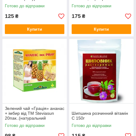
цукрозамінник)
100 г.(натуральний
Готово до відправки
Готово до відправки
цукроззамінник)
125
175
₴
₴
Купити
Купити
Зелений чай «Грація» ананас
+ імбир від ТМ Steviasun
Шипшина розчинний вітамін
20пак..(натуральний
С 150г
цукрозамінник)
Готово до відправки
Готово до відправки
98
115
₴
₴