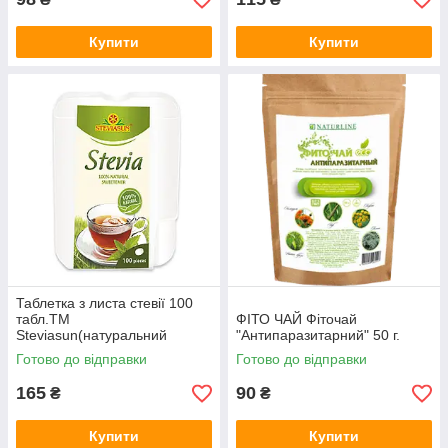
Купити
Купити
Таблетка з листа стевії 100
табл.ТМ
ФІТО ЧАЙ Фіточай
Steviasun(натуральний
"Антипаразитарний" 50 г.
цукрозамінник) 100%
Готово до відправки
Готово до відправки
підсолоджувач
165
90
₴
₴
Купити
Купити