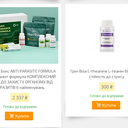
а Бокс ANTI PARASITE FORMULA
Грін-Віза L-theanine L-теанін 
разит формула КОМПЛЕКСНИЙ
стійкість до стресу
 ДО ЗАХИСТУ ОРГАНІЗМУ ВІД
300 ₴
РАЗИТІВ 6 найменувань
Готово до відправки
2 337 ₴
Купити
Готово до відправки
Купити