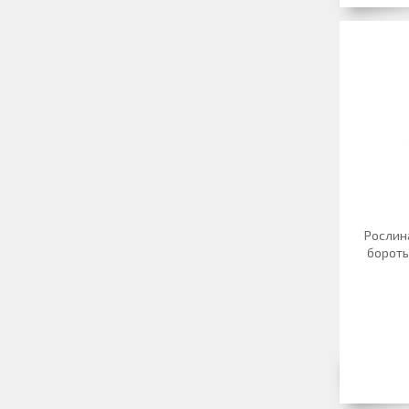
Рослин
бороть