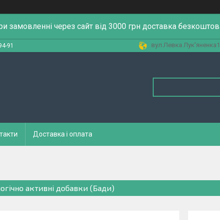
ри замовленні через сайт від 3000 грн доставка безкоштов
вул.Левка Лук'яненка13
94-91
такти
Доставка і оплата
логічно активні добавки (Бади)