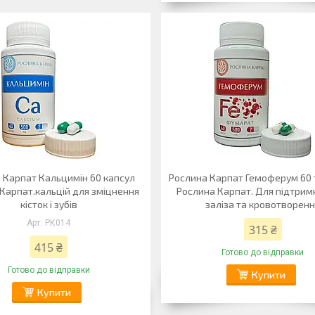
 Карпат Кальцимін 60 капсул
Рослина Карпат Гемоферум 60
Карпат.кальцій для зміцнення
Рослина Карпат. Для підтримк
кісток і зубів
заліза та кровотворен
РК014
315 ₴
415 ₴
Готово до відправки
Готово до відправки
Купити
Купити