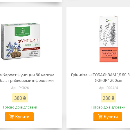
а Карпат Фунгіцин 60 капсул
Грін-віза ФІТОБАЛЬЗАМ "ДЛЯ 
ба з грибковими інфекціями
ЖІНОК" 200мл
РК026
Г004/4
380 ₴
288 ₴
Готово до відправки
Готово до відправки
Купити
Купити