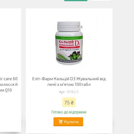
ir care 60
Еліт-Фарм Кальцій D3 Жувальний від
волосся й
печії з м'ятою 100табл
ом Q10
У151/1
75 ₴
Готово до відправки
Купити