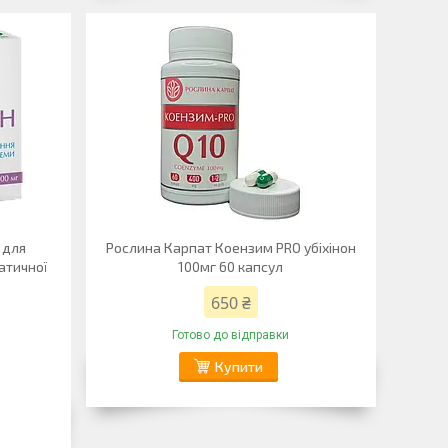
 для
Рослина Карпат Коензим PRO убіхінон
атичної
100мг 60 капсул
650 ₴
Готово до відправки
Купити