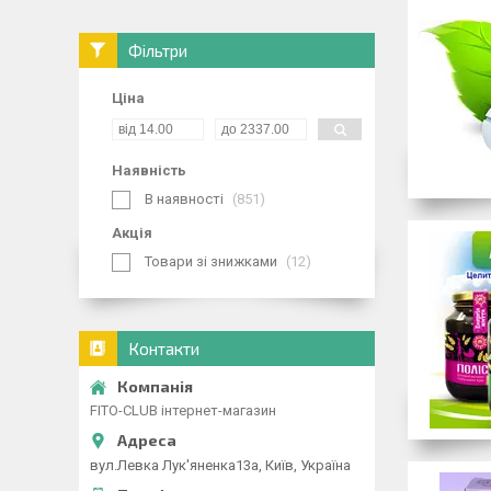
Фільтри
Ціна
Наявність
В наявності
851
Акція
Товари зі знижками
12
Контакти
FITO-CLUB інтернет-магазин
вул.Левка Лук'яненка13а, Київ, Україна