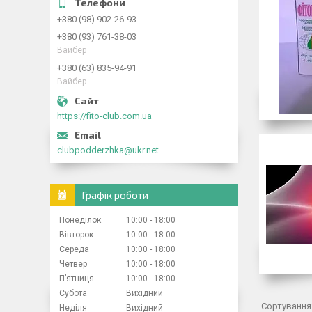
+380 (98) 902-26-93
+380 (93) 761-38-03
Вайбер
+380 (63) 835-94-91
Вайбер
https://fito-club.com.ua
clubpodderzhka@ukr.net
Графік роботи
Понеділок
10:00
18:00
Вівторок
10:00
18:00
Середа
10:00
18:00
Четвер
10:00
18:00
Пʼятниця
10:00
18:00
Субота
Вихідний
Неділя
Вихідний