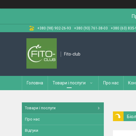
П
+380 (98) 902-26-93
+380 (93) 761-38-03
+380 (63) 835-
Fito-club
Головна
Товари і послуги
Про нас
Кон
Товари і послуги
Біо
Про нас
Відгуки