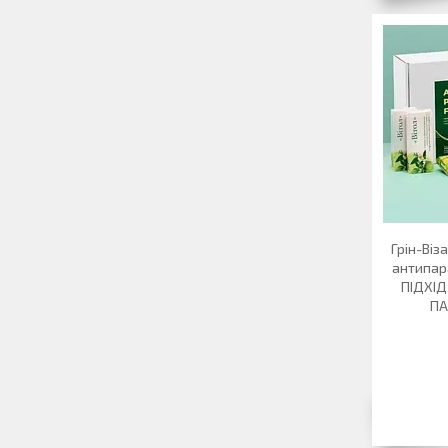
Грін-Віз
антипа
ПІДХІД
ПА