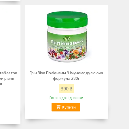
 таблеток
Грін Віза Поліензим 9 імуномодулююча
и рівня
формула 280г
ня
390 ₴
Готово до відправки
Купити