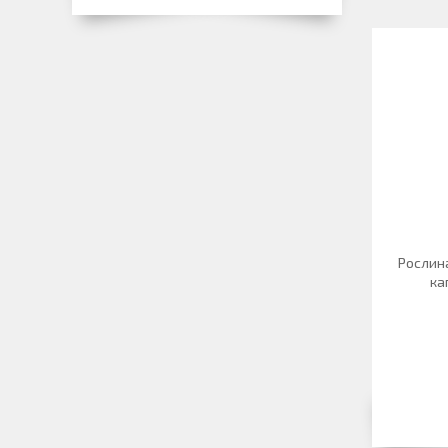
Рослина
ка