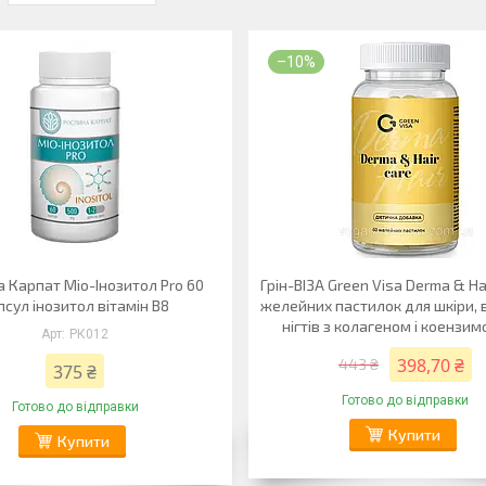
–10%
 Карпат Міо-Інозитол Pro 60
Грін-ВІЗА Green Visa Derma & Ha
псул інозитол вітамін В8
желейних пастилок для шкіри, 
нігтів з колагеном і коензим
РК012
398,70 ₴
443 ₴
375 ₴
Готово до відправки
Готово до відправки
Купити
Купити