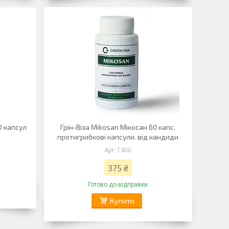
60 капсул
Грін-Віза Mikosan Мікосан 60 капс.
протигрибкові капсули. від кандиди
Г400
375 ₴
Готово до відправки
Купити