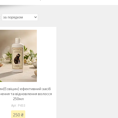
син(Есвіцин) ефективний засіб
нення та відновлення волосся
250мл
Р453
250 ₴