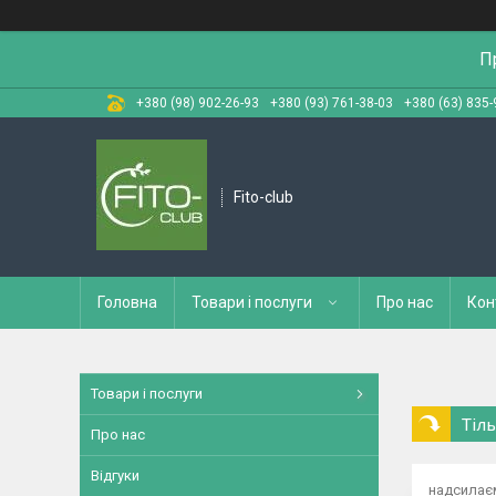
П
+380 (98) 902-26-93
+380 (93) 761-38-03
+380 (63) 835-
Fito-club
Головна
Товари і послуги
Про нас
Кон
Товари і послуги
Тіл
Про нас
Відгуки
надсилаєм