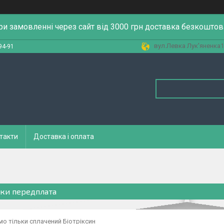
ри замовленні через сайт від 3000 грн доставка безкоштов
вул.Левка Лук'яненка13
94-91
такти
Доставка і оплата
ьки передплата
о тільки сплачений Біотріксин