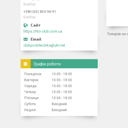
Вайбер
+380 (63) 835-94-91
Вайбер
https://fito-club.com.ua
clubpodderzhka@ukr.net
Графік роботи
Понеділок
10:00
18:00
Вівторок
10:00
18:00
Середа
10:00
18:00
Четвер
10:00
18:00
Пʼятниця
10:00
18:00
Субота
Вихідний
Неділя
Вихідний