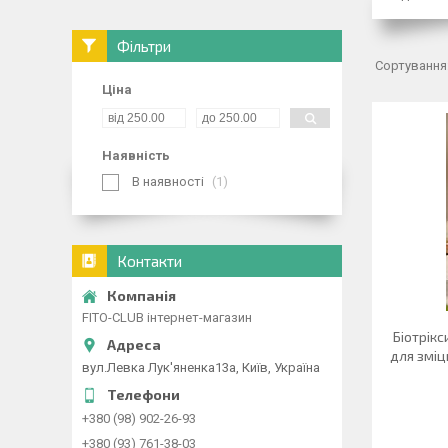
Фільтри
Ціна
Наявність
В наявності
1
Контакти
FITO-CLUB інтернет-магазин
Біотрік
для зміц
вул.Левка Лук'яненка13а, Київ, Україна
+380 (98) 902-26-93
+380 (93) 761-38-03