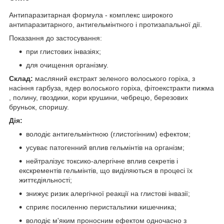
Антипаразитарная формула - комплекс широкого
антипаразитарного, антигельмінтного і протизапальної дії.
Показання до застосування:
при глистових інвазіях;
для очищення організму.
Склад:
масляний екстракт зеленого волоського горіха, з
насіння гарбуза, ядер волоського горіха, фітоекстракти пижма
, полину, гвоздики, кори крушини, чебрецю, березових
бруньок, споришу.
Дія:
володіє антигельмінтною (глистогінним) ефектом;
усуває патогенний вплив гельмінтів на організм;
нейтралізує токсико-алергічне вплив секретів і
екскрементів гельмінтів, що виділяються в процесі їх
життєдіяльності;
знижує ризик алергічної реакції на глистові інвазії;
сприяє посиленню перистальтики кишечника;
володіє м'яким проносним ефектом одночасно з