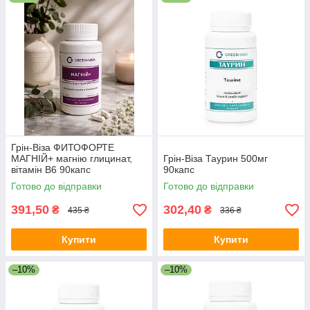
Грін-Віза ФИТОФОРТЕ
МАГНІЙ+ магнію глицинат,
Грін-Віза Таурин 500мг
вітамін В6 90капс
90капс
Готово до відправки
Готово до відправки
391,50
302,40
₴
₴
435 ₴
336 ₴
Купити
Купити
–10%
–10%