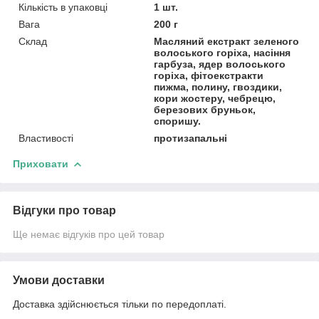
Кількість в упаковці
1 шт.
Вага
200 г
Склад
Масляний екстракт зеленого
волоського горіха, насіння
гарбуза, ядер волоського
горіха, фітоекстракти
пижма, полину, гвоздики,
кори жостеру, чебрецю,
березових бруньок,
споришу.
Властивості
протизапальні
Приховати
Відгуки про товар
Ще немає відгуків про цей товар
Умови доставки
Доставка здійснюється тільки по передоплаті.