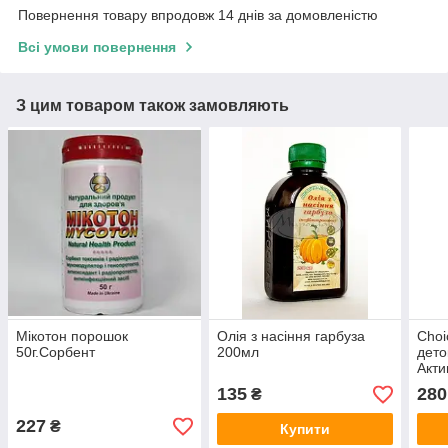
Повернення товару впродовж 14 днів за домовленістю
Всі умови повернення
З цим товаром також замовляють
Мікотон порошок
Олія з насіння гарбуза
Choi
50г.Сорбент
200мл
дето
Акти
клін
135
280
₴
227
₴
Купити