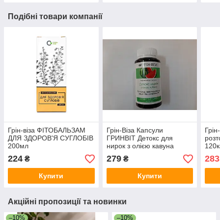
Подібні товари компанії
Грін-віза ФIТОБАЛЬЗАМ
Грін-Віза Капсули
Грін
ДЛЯ ЗДОРОВ'Я СУГЛОБІВ
ГРИНВІТ Детокс для
розт
200мл
нирок з олією кавуна
120к
120капс. нефропротектор
224
279
283
₴
₴
Купити
Купити
Акційні пропозиції та новинки
–10%
–10%