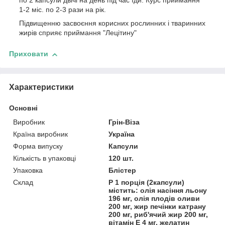
по 2 капсули двічі на день під час їди. Курс приймання
1-2 міс. по 2-3 рази на рік.
Підвищенню засвоєння корисних рослинних і тваринних
жирів сприяє приймання "Лецітину"
Приховати
Характеристики
Основні
Виробник
Грін-Віза
Країна виробник
Україна
Форма випуску
Капсули
Кількість в упаковці
120 шт.
Упаковка
Блістер
Склад
Р 1 порція (2капсули)
містить: олія насіння льону
196 мг, олія плодів оливи
200 мг, жир печінки катрану
200 мг, риб'ячий жир 200 мг,
вітамін Е 4 мг, желатин