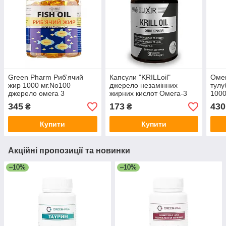
Green Pharm Риб'ячий
Капсули "KRILLoil"
Омег
жир 1000 мг.No100
джерело незамінних
тулу
джерело омега 3
жирних кислот Омега-3
1000
№30 олія криля
кисл
345
173
430
₴
₴
Купити
Купити
Акційні пропозиції та новинки
–10%
–10%