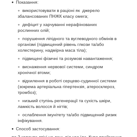
Показання:
використовувати в раціоні як джерело
збалансованих ПНЖК класу омега;
дефіцит у харчуванні нерафінованих
рослинних олій;
порушення ліпідного та вуглеводного обмінів в
організмі (підвищений рівень глкози та/або
холестерину, надмірна маса тіла);
підвищені фізичні та розумові навантаження;
виснаження нервової системи, синдром
хронічної втоми;
відхилення в роботі серцево-судинної системи
(зокрема артеріальна гіпертензія, атеросклероз,
тромбоз);
низький ступінь регенерації та сухість шкіри,
ламкість волосся й нігтів;
ослаблення імунітету та/або підвищений ризик
інфікування.
Cпособ застосування: