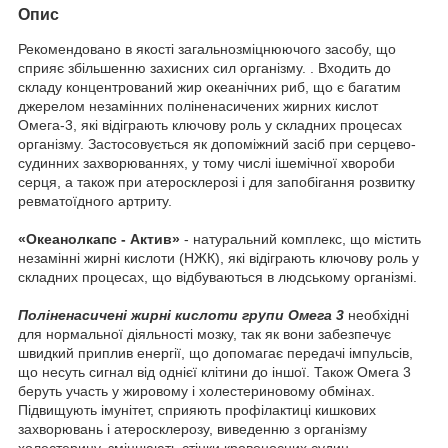
Опис
Рекомендовано в якості загальнозміцнюючого засобу, що
сприяє збільшенню захисних сил організму. . Входить до
складу концентрований жир океанічних риб, що є багатим
джерелом незамінних поліненасичених жирних кислот
Омега-3, які відіграють ключову роль у складних процесах
організму. Застосовується як допоміжний засіб при серцево-
судинних захворюваннях, у тому числі ішемічної хвороби
серця, а також при атеросклерозі і для запобігання розвитку
ревматоїдного артриту.
«Океанолкапс - Актив»
- натуральний комплекс, що містить
незамінні жирні кислоти (НЖК), які відіграють ключову роль у
складних процесах, що відбуваються в людському організмі.
Поліненасичені жирні кислоти групи Омега 3
необхідні
для нормальної діяльності мозку, так як вони забезпечує
швидкий приплив енергії, що допомагає передачі імпульсів,
що несуть сигнал від однієї клітини до іншої. Також Омега 3
беруть участь у жировому і холестериновому обмінах.
Підвищують імунітет, сприяють профілактиці кишкових
захворювань і атеросклерозу, виведенню з організму
холестерину, зміцнюють стінки кровоносних судин,