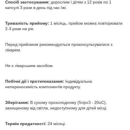
Спосіб застосування:
дорослим і дітям з 12 років по 1
капсулі 3 рази в день під час їжі.
Тривалість прийому:
1 місяць, прийом можна повторювати
2-3 рази на рік.
Перед прийомом рекомендується проконсультуватися з
лікарем.
Не є лікарським засобом.
Побічні дії і протипоказання:
Індивідуальна
непереносимість компонентів продукту.
Зберігання:
В сухому прохолодному (5
про
З - 20
о
С),
захищеному від світла, недоступному для дітей місці.
Термін придатності:
24 місяці.