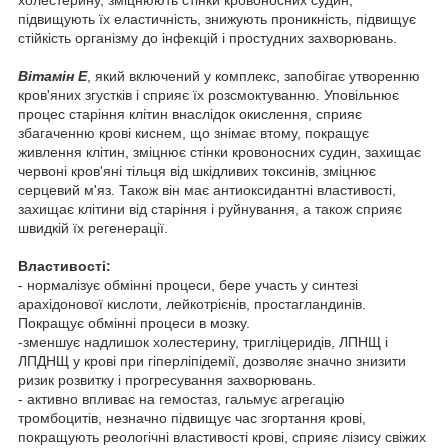
підвищують їх еластичність, знижують проникність, підвищує
стійкість організму до інфекцій і простудних захворювань.
Вітамін Е
, який включений у комплекс, запобігає утворенню
кров'яних згустків і сприяє їх розсмоктуванню. Уповільнює
процес старіння клітин внаслідок окислення, сприяє
збагаченню крові киснем, що знімає втому, покращує
живлення клітин, зміцнює стінки кровоносних судин, захищає
червоні кров'яні тільця від шкідливих токсинів, зміцнює
серцевий м'яз. Також він має антиоксидантні властивості,
захищає клітини від старіння і руйнування, а також сприяє
швидкій їх регенерації.
Властивості:
- нормалізує обмінні процеси, бере участь у синтезі
арахідонової кислоти, лейкотрієнів, простагландинів.
Покращує обмінні процеси в мозку.
-зменшує надлишок холестерину, тригліцеридів, ЛПНЩ і
ЛПДНЩ у крові при гіперліпідемії, дозволяє значно знизити
ризик розвитку і прогресування захворювань.
- активно впливає на гемостаз, гальмує агрегацію
тромбоцитів, незначно підвищує час згортання крові,
покращують реологічні властивості крові, сприяє лізису свіжих