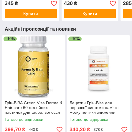
кислоти EPA та DHA
345
430
285
₴
₴
Купити
Купити
Акційні пропозиції та новинки
–10%
–10%
Грін-ВІЗА Green Visa Derma &
Лецитин Грін-Віза для
Hair care 60 желейних
нервової системи пам'яті
пастилок для шкіри, волосся
мозку печінки зниження
й нігтів з колагеном і
холестерину 90 капс.
Готово до відправки
Готово до відправки
коензимом Q10
соняшниковий лецитин
398,70
340,20
₴
₴
443 ₴
378 ₴