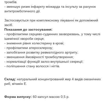
тромбів.
- зменшує ризик інфаркту міокарда та інсульту за рахунок
антитромботичного дії.
Застосовується при комплексному лікуванні як допоміжний
засіб.
Показання до застосування:
- профілактики серцево-судинних захворювань, у тому числі
ішемічної хвороби серця;
- зниження рівня холестерину в крові;
- профілактики атеросклерозу;
- запобігання розвитку ревматоїдного артриту;
- зменшення ймовірності тромбоутворення;
- нормалізації функцій залоз внутрішньої секреції;
- поліпшення стану волосся і нігтів.
Склад:
натуральний концентрований жир 4 видів океанічних
риб, вітамін Е.
Форма випуску:
60 капсул масою 0,5 р.