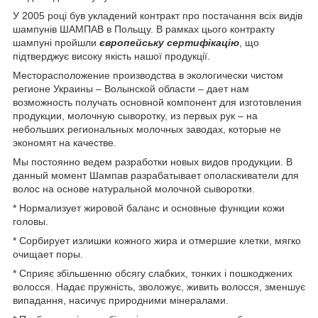
У 2005 році був укладений контракт про постачання всіх видів
шампунів ШАМПАВ в Польщу. В рамках цього контракту
шампуні пройшли
європейську сертифікацію
, що
підтверджує високу якість нашої продукції.
Месторасположение производства в экологически чистом
регионе Украины – Волынской области – дает нам
возможность получать основной компонент для изготовления
продукции, молочную сыворотку, из первых рук – на
небольших региональных молочных заводах, которые не
экономят на качестве.
Мы постоянно ведем разработки новых видов продукции. В
данный момент Шампав разрабатывает ополаскиватели для
волос на основе натуральной молочной сыворотки.
* Нормализует жировой баланс и основные функции кожи
головы.
* Сорбирует излишки кожного жира и отмершие клетки, мягко
очищает поры.
* Сприяє збільшенню обсягу слабких, тонких і пошкоджених
волосся. Надає пружність, зволожує, живить волосся, зменшує
випадання, насичує природними мінералами.