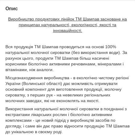
Опис
Виробництво продуктових лінійок ТМ Шампав засноване на
принципах натуральності, екологічності, якості та
інноваційності.
Вся продукція ТМ Шампав проводиться на основі 100%
натуральної молочної сироватки (без використання води). За
рахунок цього, продукти ТМ Шампав більш насичені
корисними біологічно активними речовинами, мінералами і
вітамінами, ніж аналоги.
Місцезнаходження виробництва - в екологічно чистому регіоні
України (Волинської області) дає можливість отримувати
основний компонент для виготовлення продукції, молочну
сироватку, з перших рук - на невеликих регіональних
молочних заводах, які не економлять на якості.
Використання натуральної молочної сироватки в поєднанні з
екстрактами лікарських рослин і біологічно активними
комплексами - це новий підхід у виробництві засобів по
догляду, і саме він дає право відносити продукцію ТМ Шампав
до унікальною в своєму роді.