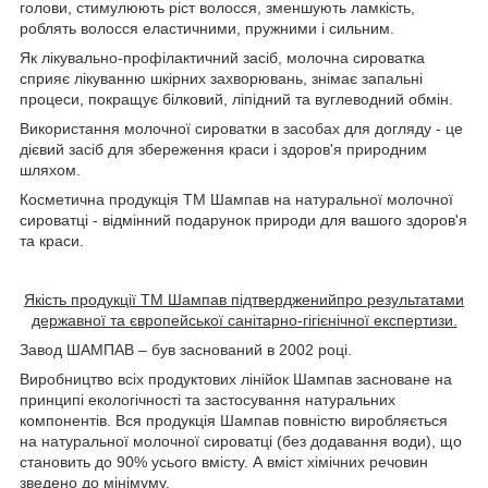
голови, стимулюють ріст волосся, зменшують ламкість,
роблять волосся еластичними, пружними і сильним.
Як лікувально-профілактичний засіб, молочна сироватка
сприяє лікуванню шкірних захворювань, знімає запальні
процеси, покращує білковий, ліпідний та вуглеводний обмін.
Використання молочної сироватки в засобах для догляду - це
дієвий засіб для збереження краси і здоров'я природним
шляхом.
Косметична продукція ТМ Шампав на натуральної молочної
сироватці - відмінний подарунок природи для вашого здоров'я
та краси.
Якість продукції ТМ Шампав підтверджений
про
результатами
державної та європейської санітарно-гігієнічної експертизи.
Завод ШАМПАВ – був заснований в 2002 році.
Виробництво всіх продуктових лінійок Шампав засноване на
принципі екологічності та застосування натуральних
компонентів. Вся продукція Шампав повністю виробляється
на натуральної молочної сироватці (без додавання води), що
становить до 90% усього вмісту. А вміст хімічних речовин
зведено до мінімуму.