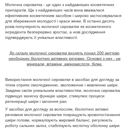
Молочна сироватка - це один з найдавніших косметичних
препаратів. Ще з найдавніших часів вона вважалася
ефективним косметичним засобом і широко застосовувалася
для збереження молодості і краси жінки. В останні десять
років популярність молочної сироватки як косметичного
інгредієнта безперервно зростає, а нові дослідження
підтверджують її унікальні властивості.
До складу молочної сироватки входять понад 200 життєво
необхідних біологічно активних речовин. Основні з них - це
мінерали, вітаміни, амінокислоти, білки.
Використання молочної сироватки в засобах для догляду за
тілом сприяє омолодженню, зволоженню і живленню шкіри.
Завдяки своїм унікальним властивостям, молочна сироватка
підвищує захисну функцію шкіри, стимулює процеси
регенерації шкіри і загоєння ран.
У засобах для догляду за волоссям, біологічно активні
речовини молочної сироватки покращують кровопостачання
шкіри голови, нормалізують жировий баланс, регулюють
роботу сальних залоз, стабілізують кислотну оболонку шкіри