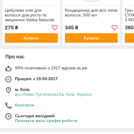
Цибулева олія для
Кондиціонер для всіх типів
Грі
волосся для росту та
волосся, 500 мл
СУХ
зміцнення Vatika Naturals
З К
200мл олія з червоною
АРГА
275
345
360
₴
₴
цибулею
Купити
Купити
Про нас
99% позитивних з 1917 відгуків за рік
Працює з 19.04.2017
м. Київ
вул.Левка Лук'яненка13а, Київ, Україна
Контакти
Сьогодні вихідний
Показати весь графік роботи