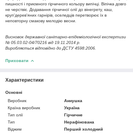
пишності і приємного гірчичного кольору випічці. Віпічка довго
не черствіє. Додавання гірчичної олії до вінегрету, каш,
круп'дерев'яних гарнірів, оселедців перетворює їх в
неповторну смакову мелодію весни.
Висновок державної санітарно-епідеміологічної експертизи
№ 05.03.02-04/70216 від 19.11.2014 р.
Виробляється відповідно до ДСТУ 4598:2006.
Приховати
Характеристики
Основні
Виробник
Аннушка
Країна виробник
Україна
Тип олії
Гірчичне
Тип
Нерафінована
Віджим
Перший холодний