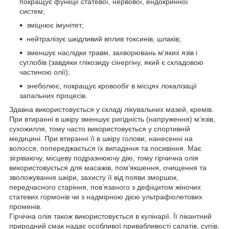
покращує функції статевої, нервової, ендокринної
систем;
зміцнює імунітет;
нейтралізує шкідливий вплив токсинів, шлаків;
зменшує наслідки травм, захворювань м'яких язів і
суглобів (завдяки глікозиду сінергіну, який є складовою
частиною олії);
знеболює, покращує кровообіг в місцях локалізації
запальних процесів.
Здавна використовується у складі лікувальних мазей, кремів.
При втиранні в шкіру зменшує ригідність (напруження) м’язів,
сухожилля, тому часто використовується у спортивній
медицині. При втиранні її в шкіру голови, нанесенні на
волосся, попереджається їх випадіння та посивіння. Має
зігріваючу, місцеву подразнюючу дію, тому гірчична олія
використовується для масажів, пом’якшення, очищення та
зволожування шкіри, захисту її від появи зморшок,
передчасного старіння, пов’язаного з дефіцитом жіночих
статевих гормонів чи з надмірною дією ультрафіолетових
променів.
Гірчічна олія також використовується в кулінарії. Її пікантний
природний смак надає особливої привабливості салатів, супів,