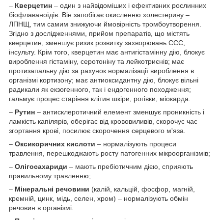
–
Кверцетин
– один з найвідоміших і ефективних рослинних
біофлаваноїдів. Він запобігає окисленню холестерину –
ЛПНЩ, тим самим знижуючи ймовірність тромбоутворення.
Згідно з дослідженнями, прийом препаратів, що містять
кверцетин, зменшує ризик розвитку захворювань ССС,
інсульту. Крім того, кверцетин має антигістамінну дію, блокує
вироблення гістаміну, серотоніну та лейкотриєнів; має
протизапальну дію за рахунок нормалізації вироблення в
організмі кортизону; має антиоксидантну дію, блокує вільні
радикали як екзогенного, так і ендогенного походження;
гальмує процес старіння клітин шкіри, рогівки, міокарда.
–
Рутин
– антисклеротичний елемент зменшує проникність і
ламкість капілярів, оберігає від крововиливів, скорочує час
згортання крові, посилює скорочення серцевого м'яза.
–
Оксикоричних кислоти
– нормалізують процеси
травлення, перешкоджають росту патогенних мікроорганізмів;
–
Олігосахариди
– мають пребіотичним дією, сприяють
правильному травленню;
–
Мінеральні речовини
(калій, кальцій, фосфор, магній,
кремній, цинк, мідь, селен, хром) – нормалізують обмін
речовин в організмі.