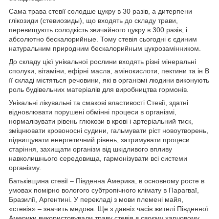
Сама трава стевії солодше цукру в 30 разів, а дитерпени
глікозиди (стевиозиды), що входять до складу трави,
перевищують солодкість звичайного цукру в 300 разів, і
абсолютно бескалорийные. Тому стевія сьогодні є єдиним
натуральним природним бескалорийным цукрозамінником.
До складу цієї унікальної рослини входять різні мінеральні
сполуки, вітаміни, ефірні масла, амінокислоти, пектини та ін В
її складі містяться речовини, які в організмі людини виконують
роль будівельних матеріалів для виробництва гормонів.
Унікальні лікувальні та смакові властивості Стевії, здатні
відновлювати порушені обмінні процеси в організмі,
нормалізувати рівень глюкози в крові і артеріальний тиск,
зміцнювати кровоносні судини, гальмувати ріст новоутворень,
підвищувати енергетичний рівень, затримувати процеси
старіння, захищати організм від шкідливого впливу
навколишнього середовища, гармонізувати всі системи
організму.
Батьківщина стевії – Південна Америка, в основному росте в
умовах помірно вологого субтропічного клімату в Парагваї,
Бразилії, Аргентині. У перекладі з мови племені майя,
«стевія» – значить медова. Ще з давніх часів жителі Південної
Америки використовували траву стевія в своєму харчовому