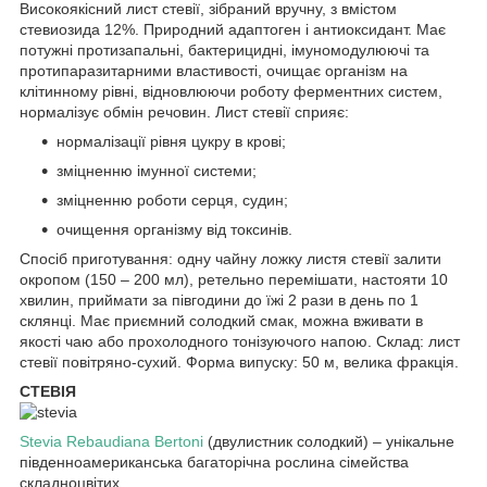
Високоякісний лист стевії, зібраний вручну, з вмістом
стевиозида 12%. Природний адаптоген і антиоксидант. Має
потужні протизапальні, бактерицидні, імуномодулюючі та
протипаразитарними властивості, очищає організм на
клітинному рівні, відновлюючи роботу ферментних систем,
нормалізує обмін речовин. Лист стевії сприяє:
нормалізації рівня цукру в крові;
зміцненню імунної системи;
зміцненню роботи серця, судин;
очищення організму від токсинів.
Спосіб приготування: одну чайну ложку листя стевії залити
окропом (150 – 200 мл), ретельно перемішати, настояти 10
хвилин, приймати за півгодини до їжі 2 рази в день по 1
склянці. Має приємний солодкий смак, можна вживати в
якості чаю або прохолодного тонізуючого напою. Склад: лист
стевії повітряно-сухий. Форма випуску: 50 м, велика фракція.
СТЕВІЯ
Stevia Rebaudiana Bertoni
(двулистник солодкий) – унікальне
південноамериканська багаторічна рослина сімейства
складноцвітих.