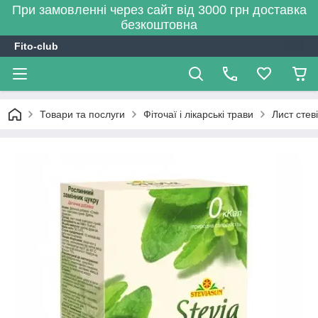
При замовленні через сайт від 3000 грн доставка
безкоштовна
Fito-club
Товари та послуги
Фіточаї і лікарські трави
Лист стев