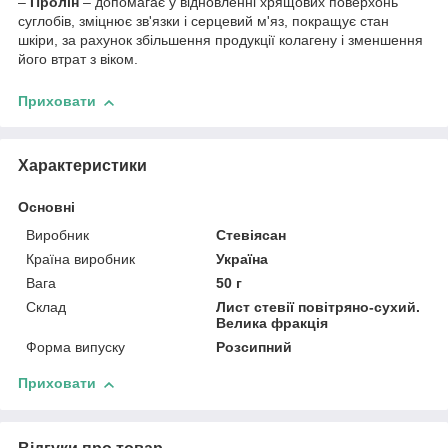
–
Пролін
– допомагає у відновленні хрящових поверхонь
суглобів, зміцнює зв'язки і серцевий м'яз, покращує стан
шкіри, за рахунок збільшення продукції колагену і зменшення
його втрат з віком.
Приховати
Характеристики
Основні
Виробник
Стевіясан
Країна виробник
Україна
Вага
50 г
Склад
Лист стевії повітряно-сухий.
Велика фракція
Форма випуску
Розсипний
Приховати