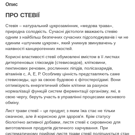
Опис
ПРО СТЕВІЇ
Стевія – натуральний цукрозамінник, «медова трава»,
природна солодкість. Сучасні дієтологи вважають стевію
одним з найбільш безпечних сучасних підсолоджувачів і чи не
єдиним «штучним цукром», який уникнув звинувачень у
наявності канцерогенних якостей.
Корисні властивості стевії обумовлені вмістом в її листках
дитерпеновых глікозидів (стевиозидов), клітковини,
пектинових речовин, рослинних ліпідів, полісахаридів,
вітамінів с, А, Е, Р. Особливу цінність представляють саме
стевиозиды, що за своєю будовою є фітостероїдамі. Вони
оптимізують енергетичний обмін клітини за рахунок
нормалізації функцій систем ферментації організму, які, в
свою чергу, беруть участь в управлінні процесами кисневого
обміну.
Лист трави стевії – це продукт, з яким їжа стає не тільки
смачною, але й корисною для здоров'я. Крім статусу
біологічно активної добавки, листя стевії є сировиною для
виготовлення продуктів дієтичного харчування. При
систематичному прийомі листя трави стевії поліпшується стан