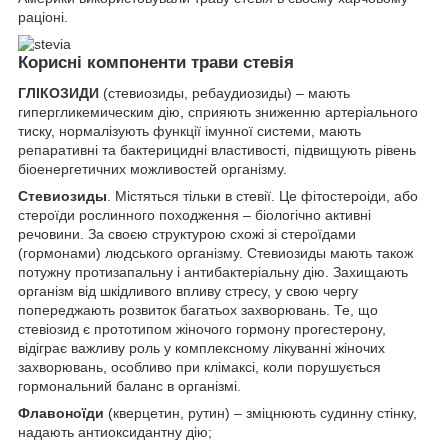
раціоні.
Корисні компоненти трави стевія
ГЛІКОЗИДИ
(стевиозиды, ребаудиозиды) – мають
гипергликемическим дію, сприяють зниженню артеріального
тиску, нормалізують функції імунної системи, мають
репаративні та бактерицидні властивості, підвищують рівень
біоенергетичних можливостей організму.
Стевиозиды
. Містяться тільки в стевії. Це фітостероіди, або
стероїди рослинного походження – біологічно активні
речовини. За своєю структурою схожі зі стероїдами
(гормонами) людського організму. Стевиозиды мають також
потужну протизапальну і антибактеріальну дію. Захищають
організм від шкідливого впливу стресу, у свою чергу
попереджають розвиток багатьох захворювань. Те, що
стевіозид є прототипом жіночого гормону прогестерону,
відіграє важливу роль у комплексному лікуванні жіночих
захворювань, особливо при клімаксі, коли порушується
гормональний баланс в організмі.
Флавоноїди
(кверцетин, рутин) – зміцнюють судинну стінку,
надають антиоксидантну дію;