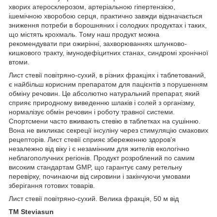
хворих атеросклерозом, артеріальною гіпертензією,
ішемічною хворобою серця, практично завжди відзначається
зниження потреби в борошняних і солодких продуктах і таких,
що містять крохмаль. Тому наш продукт можна
рекомендувати при ожирінні, захворюваннях шлунково-
кишкового тракту, імунодефіцитних станах, синдромі хронічної
втоми.
Лист стевії повітряно-сухий, в різних фракціях і таблетований,
є найбільш корисним препаратом для пацієнтів з порушенням
обміну речовин. Це абсолютно натуральний препарат, який
сприяє природному виведенню шлаків і солей з організму,
нормалізує обмін речовин і роботу травної системи.
Спортсмени часто вживають стевію в таблетках на сушінню.
Вона не викликає секреції інсуліну через стимуляцію смакових
рецепторів. Лист стевії сприяє збереженню здоров'я
незалежно від віку і є незамінним для жителів екологічно
неблагополучних регіонів. Продукт розроблений по самим
високим стандартам GMP, що гарантує саму ретельну
перевірку, починаючи від сировини і закінчуючи умовами
зберігання готових товарів.
Лист стевії повітряно-сухий. Велика фракція, 50 м від
ТМ Steviasun