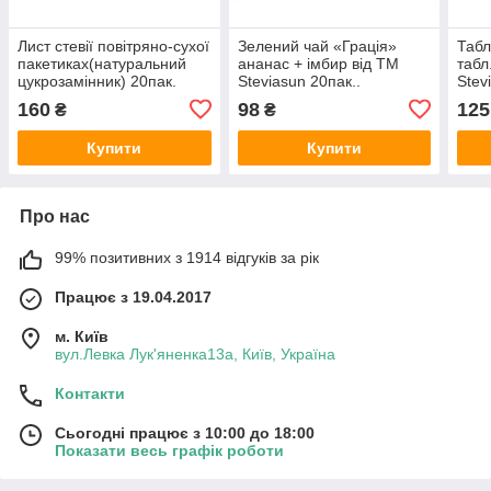
Лист стевії повітряно-сухої
Зелений чай «Грація»
Табл
пакетиках(натуральний
ананас + імбир від ТМ
таб
цукрозамінник) 20пак.
Steviasun 20пак..
Stev
60гр.
(натуральний
цукр
160
98
125
₴
₴
цукрозамінник)
Купити
Купити
Про нас
99% позитивних з 1914 відгуків за рік
Працює з 19.04.2017
м. Київ
вул.Левка Лук'яненка13а, Київ, Україна
Контакти
Сьогодні працює з 10:00 до 18:00
Показати весь графік роботи