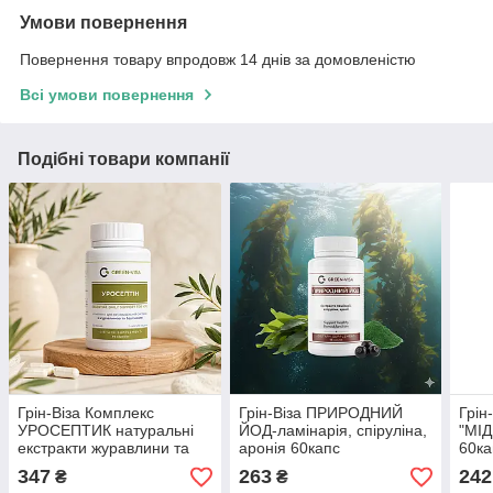
Умови повернення
Повернення товару впродовж 14 днів за домовленістю
Всі умови повернення
Подібні товари компанії
Грін-Віза Комплекс
Грін-Віза ПРИРОДНИЙ
Грі
УРОСЕПТИК натуральні
ЙОД-ламінарія, спіруліна,
"МІД
екстракти журавлини та
аронія 60капс
60ка
брусниці 60капс.
347
263
242
₴
₴