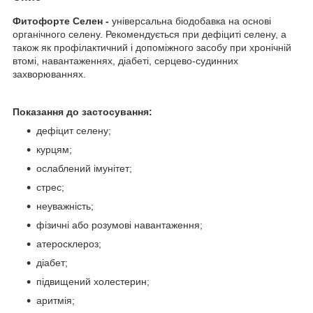
Фитофорте Селен -
універсальна біодобавка на основі
органічного селену. Рекомендується при дефіциті селену, а
також як профілактичний і допоміжного засобу при хронічній
втомі, навантаженнях, діабеті, серцево-судинних
захворюваннях.
Показання до застосування:
дефіцит селену;
курцям;
ослаблений імунітет;
стрес;
неуважність;
фізичні або розумові навантаження;
атеросклероз;
діабет;
підвищений холестерин;
аритмія;