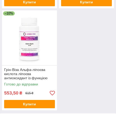
Купити
Купити
–10%
Грін-Віза Альфа-ліпоєва
кислота ліпоєва
антиоксидант із функцією
корекції ваги 90капс
Готово до відправки
553,50
₴
615 ₴
Купити