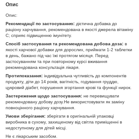
Опис
Опис:
Рекомендації по застосуванню:
дієтична добавка до
раціону харчування, рекомендована в якості джерела вітаміну
С; сприяє підвищенню імунітету.
Спосіб застосування та рекомендована добова доза:
в
якості харчової добавки для дорослих, приймати 1-2 таблетки
в день, бажано під час їжі протягом місяця. Перед
застосуванням та при повторному курсі вживання
рекомендована консультація лікаря.
Протипоказання:
індивідуальна чутливість до компонентів
продукту, діти до 14 років, вагітність, годування груддю,
цукровий діабет, порушення згортання крові та функції нирок.
Застереження щодо застосування:
не перевищувати
рекомендовану добову дозу.Не використовувати як заміну
повноцінного раціону харчування.
Умови зберігання:
зберігати в оригінальній упаковці
виробника в сухому, захищеному від світла приміщенні в
недоступному для дітей місці.
Не є лікарським засобом.