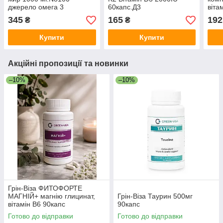
джерело омега 3
60капс.Д3
віта
60та
345
165
192
₴
₴
Купити
Купити
Акційні пропозиції та новинки
–10%
–10%
Грін-Віза ФИТОФОРТЕ
МАГНІЙ+ магнію глицинат,
Грін-Віза Таурин 500мг
вітамін В6 90капс
90капс
Готово до відправки
Готово до відправки