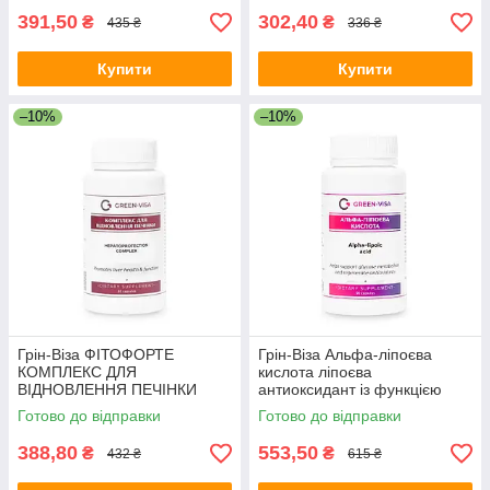
391,50
302,40
₴
₴
435 ₴
336 ₴
Купити
Купити
–10%
–10%
Грін-Віза ФІТОФОРТЕ
Грін-Віза Альфа-ліпоєва
КОМПЛЕКС ДЛЯ
кислота ліпоєва
ВІДНОВЛЕННЯ ПЕЧІНКИ
антиоксидант із функцією
90капс
корекції ваги 90капс
Готово до відправки
Готово до відправки
388,80
553,50
₴
₴
432 ₴
615 ₴