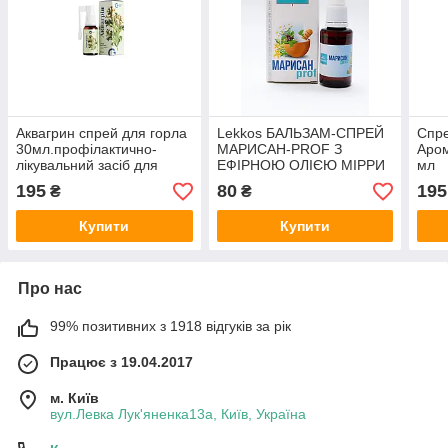
Аквагрин спрей для горла
Lekkos БАЛЬЗАМ-СПРЕЙ
Спре
30мл.профілактично-
МАРИСАН-PROF З
Аром
лікувальний засіб для
ЕФІРНОЮ ОЛІЄЮ МІРРИ
мл
зрошення порожнини рота
30 МЛ З ДОЗАТОРОМ
195
80
195
₴
₴
і горла
СПРЕЙ ДЛЯ НОСА ПРИ
НЕЖИТІ НА ВОДНІЙ
Купити
Купити
ОСНОВІ 30мл.
Про нас
99% позитивних з 1918 відгуків за рік
Працює з 19.04.2017
м. Київ
вул.Левка Лук'яненка13а, Київ, Україна