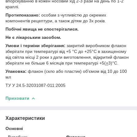
впорскуванню в кожен носовий хід 2-3 рази на день по 1-2
краплі.
Протипоказано:
особам з чутливістю до окремих
компонентів рецептури, а також дітям до 3х років.
Побічні явища не спостерігалися.
Не є лікарським засобом.
Умови і терміни зберігання:
закритий виробником флакон
зберігати при температурі від +5 °С до +25°С в захищеному
від світла місці 2 роки з дати виготовлення, відкритий флакон
зберігати не більше 6 місяців при температурі +5(
+
3)°С.
Упаковка:
флакон (скло або пластик) об'ємом від 10 до 100
мл
ТУ У 24.5-32031087-011:2005
Приховати
Характеристики
Основні
Виробник
Фитория