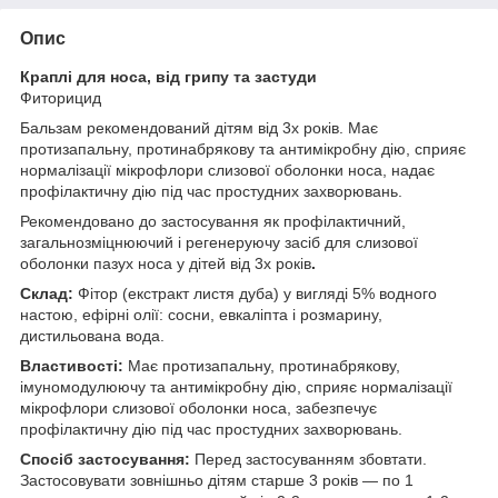
Опис
Краплі для носа, від грипу та застуди
Фиторицид
Бальзам рекомендований дітям від 3х років. Має
протизапальну, протинабрякову та антимікробну дію, сприяє
нормалізації мікрофлори слизової оболонки носа, надає
профілактичну дію під час простудних захворювань.
Рекомендовано до застосування як профілактичний,
загальнозміцнюючий і регенеруючу засіб для слизової
оболонки пазух носа у дітей від 3х років
.
Склад:
Фітор (екстракт листя дуба) у вигляді 5% водного
настою, ефірні олії: сосни, евкаліпта і розмарину,
дистильована вода.
Властивості:
Має протизапальну, протинабрякову,
імуномодулюючу та антимікробну дію, сприяє нормалізації
мікрофлори слизової оболонки носа, забезпечує
профілактичну дію під час простудних захворювань.
Спосіб застосування:
Перед застосуванням збовтати.
Застосовувати зовнішньо дітям старше 3 років — по 1