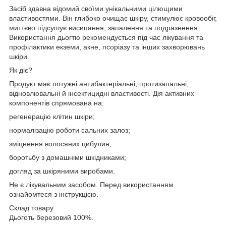
Засіб здавна відомий своїми унікальними цілющими
властивостями. Він глибоко очищає шкіру, стимулює кровообіг,
миттєво підсушує висипання, запалення та подразнення.
Використання дьогтю рекомендується під час лікування та
профілактики екземи, акне, псоріазу та інших захворювань
шкіри.
Як діє?
Продукт має потужні антибактеріальні, протизапальні,
відновлювальні й інсектицидні властивості. Дія активних
компонентів спрямована на:
регенерацію клітин шкіри;
нормалізацію роботи сальних залоз;
зміцнення волосяних цибулин;
боротьбу з домашніми шкідниками;
догляд за шкіряними виробами.
Не є лікувальним засобом. Перед використанням
ознайомтеся з інструкцією.
Склад товару
Дьоготь березовий 100%.