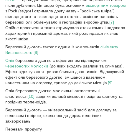
після дублення. Ця шкіра була основним
експортним товаром
з Росії (звідки і отримала другу назву - "російська шкіра")
сімнадцятого та вісімнадцятого століть, оскільки наявність
березової олії обмежувало її географію виробництва.
[7]
Олійне просочення також стримувала атаки комах і надавала
характерний і приємний аромат, який розглядався як знак
якості шкіри.
Березовий дьоготь також є одним із компонентів
лініменту
Вишневського
.
[8]
Олія
березового дьогтю є ефективним відлякувачем
черевоногих молюсків
(до яких входять равлики та слимаки).
Ефект відлякування триває близько двох тижнів. Відлякуючий
ефект олії березового дьогтю, змішаної з вазеліном,
нанесенням на огорожу, триває до декількох місяців.
[9]
Олія березового дьогтю має сильні антисептичні
властивості
[10]
завдяки великій кількості похідних фенолу та
похідних терпеноїдів.
Березовий дьоготь — універсальний засіб для догляду за
волоссям і шкірою, схильною до дерматологічних
захворювань.
Переваги продукту