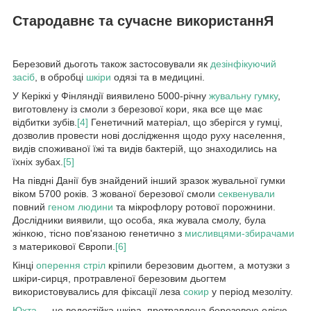
Стародавнє та сучасне використаннЯ
Березовий дьоготь також застосовували як
дезінфікуючий
засіб
, в обробці
шкіри
одязі та в медицині.
У Керіккі у Фінляндії виявилено 5000-річну
жувальну гумку
,
виготовлену із смоли з березової кори, яка все ще має
відбитки зубів.
[4]
Генетичний матеріал, що зберігся у гумці,
дозволив провести нові дослідження щодо руху населення,
видів споживаної їжі та видів бактерій, що знаходились на
їхніх зубах.
[5]
На півдні Данії був знайдений інший зразок жувальної гумки
віком 5700 років. З жованої березової смоли
секвенували
повний
геном людини
та мікрофлору ротової порожнини.
Дослідники виявили, що особа, яка жувала смолу, була
жінкою, тісно пов'язаною генетично з
мисливцями-збирачами
з материкової Європи.
[6]
Кінці
оперення стріл
кріпили березовим дьогтем, а мотузки з
шкіри-сирця, протравленої березовим дьогтем
використовувались для фіксації леза
сокир
у період мезоліту.
Юхта
— це водостійка шкіра, протравлена березовою олією