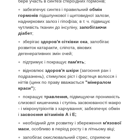
бере участь в синтезі стероїдних гормонів;
забезпечує синтез і правильний
обмін
гормонів
підшлункової і щитовидної залози,
надниркових залоз і гіпофіза; в т. ч. підвищує
чутливість тканин до інсуліну,
запобігаючи
діабет
;
зберігає
здоров'я сітківки ока
, запобігає
розвиток катаракти, сліпота, вікових
дегенеративних змін очей;
підтримує і покращує
пам'ять
;
відновлює
здоров'я шкіри
(загоєння ран і
подразнень), стимулює ріст і фортеця волосся і
нігтів (цинк по праву вважається
"мінералом
краси"
);
покращує
травлення,
підвищуючи проникність
слизової кишечника і ступінь засвоюваності макро
- і мікронутрієнтів з харчування; забезпечує обмін
і
засвоєння вітамінів А і Е;
необхідний для розвитку і збереження
м'язової
маси
, особливо в період росту і в літньому віці;
запобігає окислювальний стрес, сприяючи