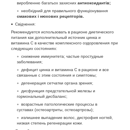
виробленню багатьох захисних
антиоксидантів;
необхідний для правильного функціонування
смакових і нюхових рецепторів.
Свідчення:
Рекомендуется использовать в рационе диетического
питания как дополнительный источник цинка и
витамина С в качестве комплексного оздоровления при
следующих состояниях:
снижение иммунитета; частые простудные
заболевания;
дефицит цинка и витамина С в рационе и все
связанные с этим состояния и симптомы;
дегенерация сетчатки органа зрения;
дисфункция предстательной железы и
гормональный дисбаланс;
возрастные патологические процессы в
суставах (остеоартриты, остеоартрозы);
излишнее выпадение волос, дистрофия ногтей,
низкая степень регенерации кожи.