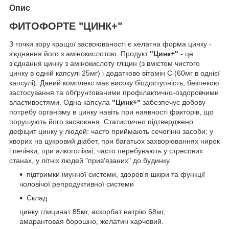
Опис
ФИТОФОРТЕ "ЦИНК+"
З точки зору кращої засвоюваності є хелатна форма цинку -
з'єднання його з амінокислотою. Продукт
"Цинк+" -
це
з'єднання цинку з амінокислоту гліцин (з вмістом чистого
цинку в одній капсулі 25мг) і додатково вітамін С (60мг в однієї
капсулі). Даний комплекс має високу біодоступність, безпекою
застосування та обґрунтованими профілактично-оздоровчими
властивостями. Одна капсула
"Цинк+"
забезпечує добову
потребу організму в цинку навіть при наявності факторів, що
порушують його засвоєння. Статистично підтверджено
дефіцит цинку у людей: часто приймають сечогінні засоби; у
хворих на цукровий діабет, при багатьох захворюваннях нирок
і печінки, при алкоголізмі, часто перебувають у стресових
станах, у літніх людей "прив'язаних" до будинку.
підтримки імунної системи, здоров'я шкіри та функції
чоловічої репродуктивної системи
Склад:
цинку глицинат 85мг, аскорбат натрію 68мг,
амарантовая борошно, желатин харчовий.