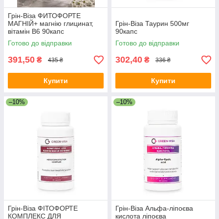
Грін-Віза ФИТОФОРТЕ
МАГНІЙ+ магнію глицинат,
Грін-Віза Таурин 500мг
вітамін В6 90капс
90капс
Готово до відправки
Готово до відправки
391,50
302,40
₴
₴
435 ₴
336 ₴
Купити
Купити
–10%
–10%
Грін-Віза ФІТОФОРТЕ
Грін-Віза Альфа-ліпоєва
КОМПЛЕКС ДЛЯ
кислота ліпоєва