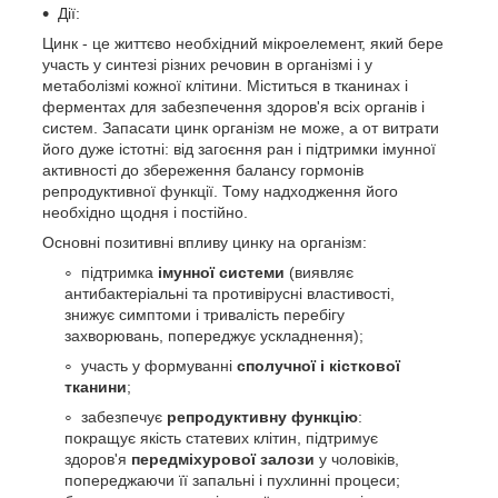
Дії:
Цинк - це життєво необхідний мікроелемент, який бере
участь у синтезі різних речовин в організмі і у
метаболізмі кожної клітини. Міститься в тканинах і
ферментах для забезпечення здоров'я всіх органів і
систем. Запасати цинк організм не може, а от витрати
його дуже істотні: від загоєння ран і підтримки імунної
активності до збереження балансу гормонів
репродуктивної функції. Тому надходження його
необхідно щодня і постійно.
Основні позитивні впливу цинку на організм:
підтримка
імунної системи
(виявляє
антибактеріальні та противірусні властивості,
знижує симптоми і тривалість перебігу
захворювань, попереджує ускладнення);
участь у формуванні
сполучної і кісткової
тканини
;
забезпечує
репродуктивну функцію
:
покращує якість статевих клітин, підтримує
здоров'я
передміхурової залози
у чоловіків,
попереджаючи її запальні і пухлинні процеси;