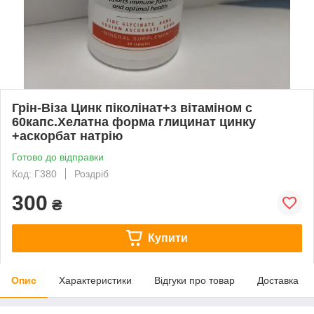
Грін-Віза Цинк піколінат+з вітаміном с
60капс.Хелатна форма глицинат цинку
+аскорбат натрію
Готово до відправки
Код: Г380
Роздріб
300
₴
Купити
Опис
Характеристики
Відгуки про товар
Доставка