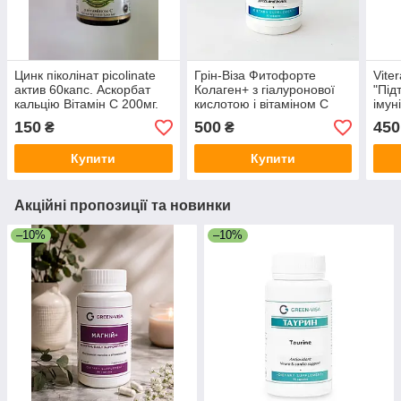
Цинк піколінат picolinate
Грін-Віза Фитофорте
Vite
актив 60капс. Аскорбат
Колаген+ з гіалуронової
"Під
кальцію Вітамін С 200мг.
кислотою і вітаміном С
імун
90капс.
віта
150
500
450
₴
₴
вишн
піко
Купити
Купити
Акційні пропозиції та новинки
–10%
–10%