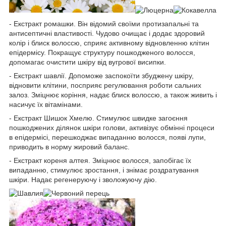
- Екстракт ромашки. Він відомий своїми протизапальні та
антисептичні властивості. Чудово очищає і додає здоровий
колір і блиск волоссю, сприяє активному відновленню клітин
епідермісу. Покращує структуру пошкодженого волосся,
допомагає очистити шкіру від вугрової висипки.
- Екстракт шавлії. Допоможе заспокоїти збуджену шкіру,
відновити клітини, посприяє регулювання роботи сальних
залоз. Зміцнює коріння, надає блиск волоссю, а також живить і
насичує їх вітамінами.
- Екстракт Шишок Хмелю. Стимулює швидке загоєння
пошкоджених ділянок шкіри голови, активізує обмінні процеси
в епідермісі, перешкоджає випаданню волосся, появі лупи,
приводить в норму жировий баланс.
- Екстракт кореня алтея. Зміцнює волосся, запобігає їх
випаданню, стимулює зростання, і знімає роздратування
шкіри. Надає регенеруючу і зволожуючу дію.