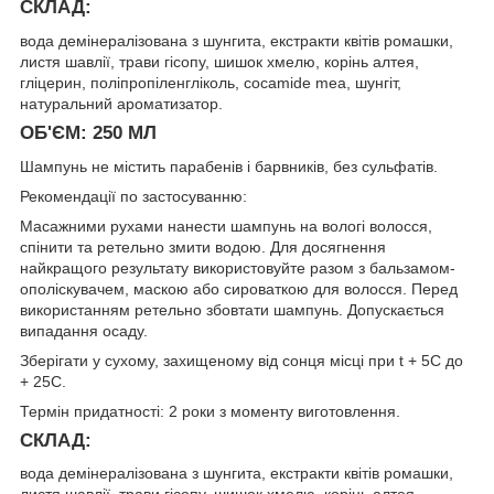
СКЛАД:
вода демінералізована з шунгита, екстракти квітів ромашки,
листя шавлії, трави гісопу, шишок хмелю, корінь алтея,
гліцерин, поліпропіленгліколь, cocamide mea, шунгіт,
натуральний ароматизатор.
ОБ'ЄМ: 250 МЛ
Шампунь не містить парабенів і барвників, без сульфатів.
Рекомендації по застосуванню:
Масажними рухами нанести шампунь на вологі волосся,
спінити та ретельно змити водою. Для досягнення
найкращого результату використовуйте разом з бальзамом-
ополіскувачем, маскою або сироваткою для волосся. Перед
використанням ретельно збовтати шампунь. Допускається
випадання осаду.
Зберігати у сухому, захищеному від сонця місці при t + 5С до
+ 25С.
Термін придатності: 2 роки з моменту виготовлення.
СКЛАД:
вода демінералізована з шунгита, екстракти квітів ромашки,