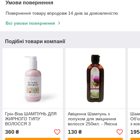
Умови повернення
Повернення товару впродовж 14 днів за домовленістю
Всі умови повернення
Подібні товари компанії
Грін-Віза ШАМПУНЬ ДЛЯ
Авіценна Шампунь з
Шамп
ЖИРНОГО ТИПУ
лопухом для зміцнення
Об'є
ВОЛОССЯ З
волосся 250мл. - Якісна
з ко
ЕКСТРАКТОМ ЛОПУХА ТА
косметика
оліє
360
130
195
₴
₴
М’ЯТИ 250мл