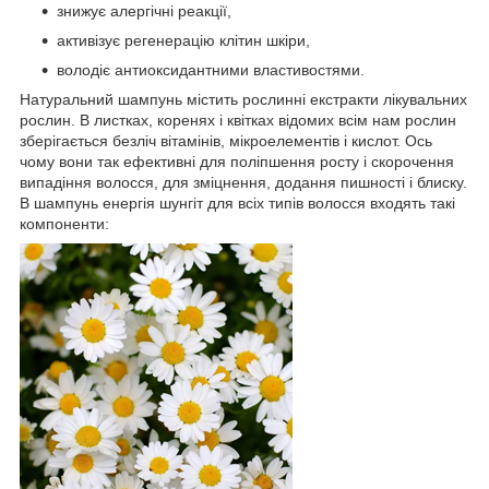
знижує алергічні реакції,
активізує регенерацію клітин шкіри,
володіє антиоксидантними властивостями.
Натуральний шампунь містить рослинні екстракти лікувальних
рослин. В листках, коренях і квітках відомих всім нам рослин
зберігається безліч вітамінів, мікроелементів і кислот. Ось
чому вони так ефективні для поліпшення росту і скорочення
випадіння волосся, для зміцнення, додання пишності і блиску.
В шампунь енергія шунгіт для всіх типів волосся входять такі
компоненти: