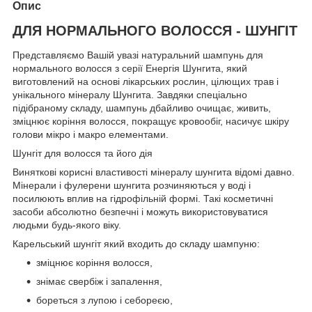
Опис
ДЛЯ НОРМАЛЬНОГО ВОЛОССЯ - ШУНГІТ
Представляємо Вашій увазі натуральний шампунь для
нормального волосся з серії Енергія Шунгита, який
виготовлений на основі лікарських рослин, цілющих трав і
унікального мінералу Шунгита. Завдяки спеціально
підібраному складу, шампунь дбайливо очищає, живить,
зміцнює коріння волосся, покращує кровообіг, насичує шкіру
голови мікро і макро елементами.
Шунгіт для волосся та його дія
Виняткові корисні властивості мінералу шунгита відомі давно.
Мінерали і фулерени шунгита розчиняються у воді і
посилюють вплив на гідрофільній формі. Такі косметичні
засоби абсолютно безпечні і можуть використовуватися
людьми будь-якого віку.
Карельський шунгіт який входить до складу шампуню:
зміцнює коріння волосся,
знімає свербіж і запалення,
бореться з лупою і себореєю,