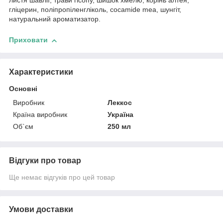
листя шавлії, трави гісопу, шишок хмелю, корінь алтея,
гліцерин, поліпропіленгліколь, cocamide mea, шунгіт,
натуральний ароматизатор.
Приховати
Характеристики
Основні
Виробник
Леккос
Країна виробник
Україна
Об`єм
250 мл
Відгуки про товар
Ще немає відгуків про цей товар
Умови доставки