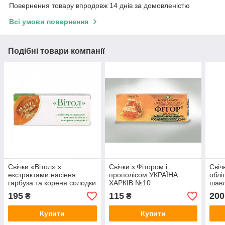
Повернення товару впродовж 14 днів за домовленістю
Всі умови повернення
Подібні товари компанії
Свічки «Вітол» з
Свічки з Фітором і
Свіч
екстрактами насіння
прополісом УКРАЇНА
облі
гарбуза та кореня солодки
ХАРКІВ №10
шавл
10 шт.
195
115
200
₴
₴
Купити
Купити