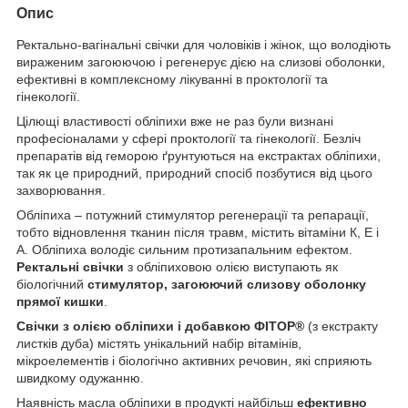
Опис
Ректально-вагінальні свічки для чоловіків і жінок, що володіють
вираженим загоюючою і регенерує дією на слизові оболонки,
ефективні в комплексному лікуванні в проктології та
гінекології.
Цілющі властивості обліпихи вже не раз були визнані
професіоналами у сфері проктології та гінекології. Безліч
препаратів від геморою ґрунтуються на екстрактах обліпихи,
так як це природний, природний спосіб позбутися від цього
захворювання.
Обліпиха – потужний стимулятор регенерації та репарації,
тобто відновлення тканин після травм, містить вітаміни К, Е і
А. Обліпиха володіє сильним протизапальним ефектом.
Ректальні свічки
з обліпиховою олією виступають як
біологічний
стимулятор, загоюючий слизову оболонку
прямої кишки
.
Свічки з олією обліпихи і добавкою ФІТОР®
(з екстракту
листків дуба) містять унікальний набір вітамінів,
мікроелементів і біологічно активних речовин, які сприяють
швидкому одужанню.
Наявність масла обліпихи в продукті найбільш
ефективно