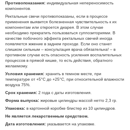
Противопоказания:
индивидуальная непереносимость
компонентов.
Ректальные свечи противопоказаны, если в процессе
применения выявится болезненная чувствительность к их
компонентам или откроется диарея. В этом случае
необходимо прекратить пользоваться суппозиториями. В
качестве побочного эффекта ректальных свечей иногда
появляется жжение в заднем проходе. Если оно станет
слишком сильным – консультация врача обязательна! – в
противном случае есть опасность усиления воспалительных
процессов в прямой кишке, то есть действия, обратного
желаемому.
Условия хранения:
хранить в темном месте, при
температуре от +5°С до +25°С, при относительной влажности
воздуха 75%.
Срок хранения:
2 года с даты изготовления.
Форма выпуска:
жировые цилиндры массой нетто 2,3 гр.
Упаковка:
в картонной коробке блистер из 10 цилиндров.
Не является лекарственным средством.
Дата изготовления:
указывается на упаковке.