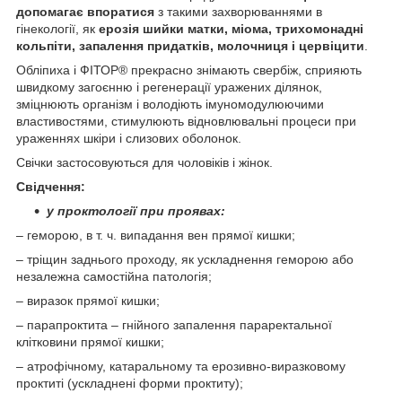
допомагає впоратися
з такими захворюваннями в
гінекології, як
ерозія шийки матки, міома, трихомонадні
кольпіти, запалення придатків, молочниця і цервіцити
.
Обліпиха і ФІТОР® прекрасно знімають свербіж, сприяють
швидкому загоєнню і регенерації уражених ділянок,
зміцнюють організм і володіють імуномодулюючими
властивостями, стимулюють відновлювальні процеси при
ураженнях шкіри і слизових оболонок.
Свічки застосовуються для чоловіків і жінок.
Свідчення:
у проктології при проявах:
– геморою, в т. ч. випадання вен прямої кишки;
– тріщин заднього проходу, як ускладнення геморою або
незалежна самостійна патологія;
– виразок прямої кишки;
– парапроктита – гнійного запалення параректальної
клітковини прямої кишки;
– атрофічному, катаральному та ерозивно-виразковому
проктиті (ускладнені форми проктиту);