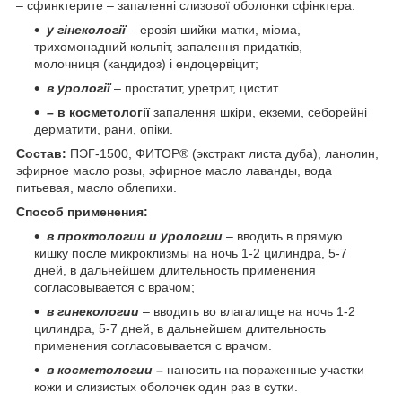
– сфинктерите – запаленні слизової оболонки сфінктера.
у гінекології
– ерозія шийки матки, міома,
трихомонадний кольпіт, запалення придатків,
молочниця (кандидоз) і ендоцервіцит;
в урології
– простатит, уретрит, цистит.
–
в косметології
запалення шкіри, екземи, себорейні
дерматити, рани, опіки.
Состав:
ПЭГ-1500, ФИТОР® (экстракт листа дуба), ланолин,
эфирное масло розы, эфирное масло лаванды, вода
питьевая, масло облепихи.
Способ применения:
в проктологии и урологии
– вводить в прямую
кишку после микроклизмы на ночь 1-2 цилиндра, 5-7
дней, в дальнейшем длительность применения
согласовывается с врачом;
в гинекологии
– вводить во влагалище на ночь 1-2
цилиндра, 5-7 дней, в дальнейшем длительность
применения согласовывается с врачом.
в косметологии
–
наносить на пораженные участки
кожи и слизистых оболочек один раз в сутки.