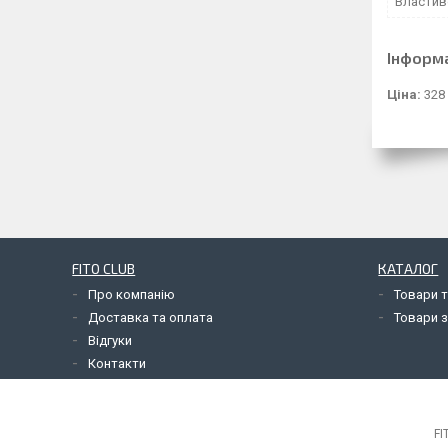
Властив
Інформ
Ціна:
328
FITO CLUB
КАТАЛОГ
Про компанію
Товари т
Доставка та оплата
Товари з
Відгуки
Контакти