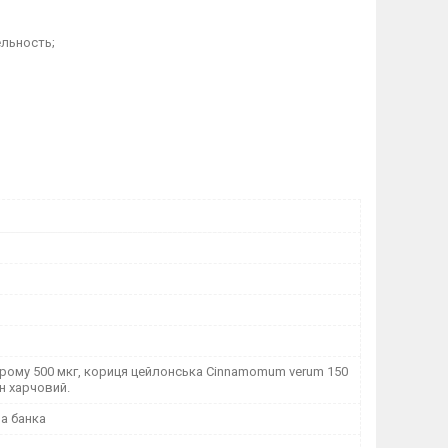
ельность;
хрому 500 мкг, кориця цейлонська Cinnamomum verum 150
н харчовий.
а банка