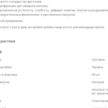
егето-сосудистая дистония;
дисфункция щитовидной железы;
ронической усталость, слабость, дефицит энергии, апатия и раздражит
знурительные физические и умственные нагрузки.
соб применения:
апсуле 1 раз в день во время приема пищи или по рекомендации врача.
еристики
І
к
Грін-Віза
виробник
Україна
ь в упаковці
90 шт.
ипуску
Капсули
піколінат 
мг; желати
а
Пластиков