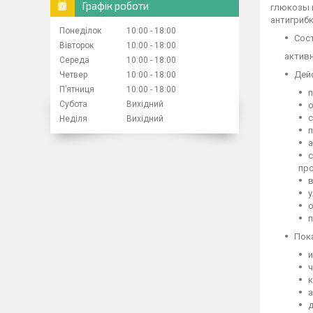
Графік роботи
глюкозы 
антигриб
Понеділок
10:00
18:00
Сос
Вівторок
10:00
18:00
активн
Середа
10:00
18:00
Дей
Четвер
10:00
18:00
Пʼятниця
10:00
18:00
п
Субота
Вихідний
о
Неділя
Вихідний
п
а
с
про
в
у
о
п
Пок
и
ч
к
а
д