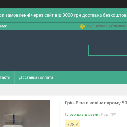
ри замовленні через сайт від 3000 грн доставка безкоштов
вул.Левка Лук'яненка13
94-91
такти
Доставка і оплата
Грін-Віза піколінат хрому 5
Готово до відправки
Код:
Г391
328 ₴