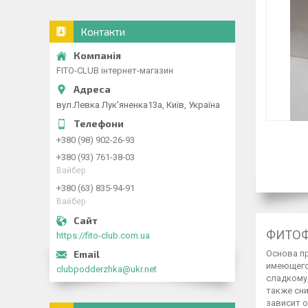
Контакти
FITO-CLUB інтернет-магазин
вул.Левка Лук'яненка13а, Київ, Україна
+380 (98) 902-26-93
+380 (93) 761-38-03
Вайбер
+380 (63) 835-94-91
Вайбер
ФИТОФ
https://fito-club.com.ua
Основа п
имеющегос
clubpodderzhka@ukr.net
сладкому
также сн
зависит о