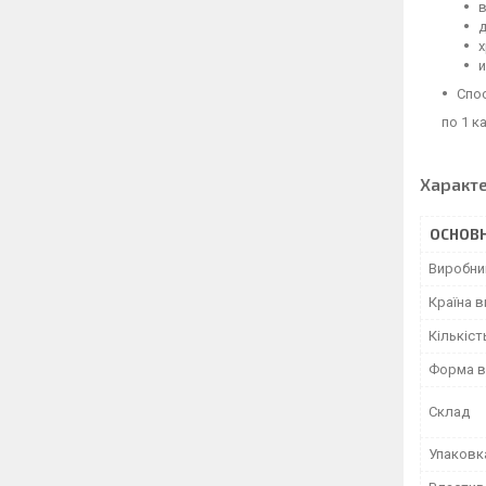
в
х
и
Cпо
по 1 к
Характ
ОСНОВН
Виробни
Країна 
Кількіст
Форма в
Склад
Упаковк