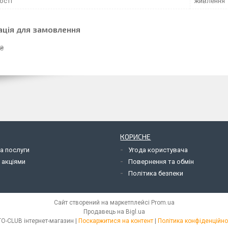
ості
живлення
ація для замовлення
 ₴
КОРИСНЕ
а послуги
Угода користувача
 акціями
Повернення та обмін
Політика безпеки
Сайт створений на маркетплейсі
Prom.ua
Продавець на Bigl.ua
FITO-CLUB інтернет-магазин |
Поскаржитися на контент
|
Політика конфіденційно