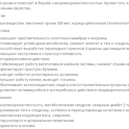
в крови и помогает в борьбе с инсулинорезистентностью. Кроме того,
ковыми свойства.
тав:
ые вещества: пиколинат хрома 500 мкг, корица цейлонская Cinnamomum
ствия:
овышает чувствительность клеточных мембран к инсулину;
птимизирует углеводный метаболизм, снижает аппетит и тягу к сладком
способствует выработке тиреоидных гормонов (гормоны щитовидной ж
овышает настроение и стрессоустойчивость;
нтидепрессивное действие;
табилизирует работу вегетативной нервной системы, снижает спазмы в
филактирует приступы булимии;
ыводит избыток холестерина из организма;
лучшает работу печени, выводит токсины;
беспечивает антиоксидантную защиту и восстановительные процессы 
роявляет антимикробное и антигрибковое действия в пищеварительной
азания:
нсулинорезистентность, метаболический синдром; сахарный диабет 2 т
резмерная тяга к сладкому, особенно в период перехода на питание с
омплексная коррекция веса, ожирение;
теросклероз и артериальная гипертензия;
ерматиты и экзема;