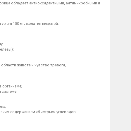
 корица обладает антиоксидантными, антимикробными и
 verum 150 мг; желатин пищевой.
у;
елезы);
 области живота и чувство тревоги,
в организме;
 системе.
ипа;
 низким содержанием «быстрых» углеводов;