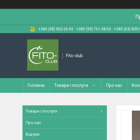
П
+380 (98) 902-26-93
+380 (93) 761-38-03
+380 (63) 835-
Fito-club
Головна
Товари і послуги
Про нас
Кон
Товари і послуги
Про нас
Відгуки