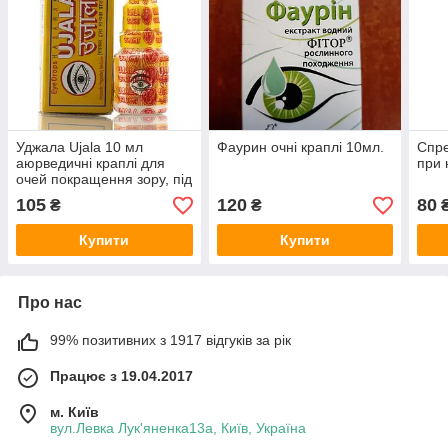
Уджала Ujala 10 мл
Фаурин очні краплі 10мл.
Спр
аюрведичні краплі для
при 
очей покращення зору, під
час катаракти і глаукомі
105
120
80
₴
₴
Купити
Купити
Про нас
99% позитивних з 1917 відгуків за рік
Працює з 19.04.2017
м. Київ
вул.Левка Лук'яненка13а, Київ, Україна