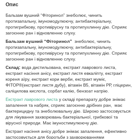
Опис
Бальзам вушний “Фіторинол” знеболює, чинить
протизапальну, імуномодулюючу, антибактеріальну,
протигрибкову, противірусну та протипухлинну дію. Сприяє
загоєнню ран і відновленню слуху.
Бальзам вушний “Фіторинол”
знеболює, чинить
протизапальну, імуномодулюючу, антибактеріальну,
протигрибкову, противірусну та протипухлинну дію. Сприяє
загоєнню ран і відновленню слуху.
Склад:
вода дистильована, екстракт лаврового листа,
екстракт насіння анісу, екстракт листя евкаліпту, екстракт
кореня аїру, екстракт кори верби, екстракт муміє,
ФІТОР®(екстракт листя дубу), вітамін В5, вітамін РР, гліцерин,
саліцилова кислота, сорбат калію, бензоат натрію.
Екстракт лаврового листа
у складі препарату добре знімає
запалення та набряк, сприяє загоєнню дрібних ран, має
бактерицидну та знеболювальну дію. Широко застосовується
для лікування захворювань бактеріальної, грибкової та
вірусної природи. Має імуностимулюючу дію.
Екстракт насіння анісу добре знімає запалення, ефективно
застосовується для боротьби з захворюваннями