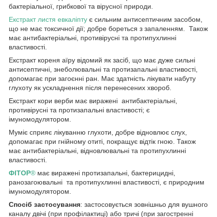
бактеріальної, грибкової та вірусної природи.
Екстракт листя евкаліпту
є сильним антисептичним засобом,
що не має токсичної дії; добре бореться з запаленням. Також
має антибактеріальні, противірусні та протипухлинні
властивості.
Екстракт кореня аїру відомий як засіб, що має дуже сильні
антисептичні, знеболювальні та протизапальні властивості,
допомагає при загоєнні ран. Має здатність лікувати набуту
глухоту як ускладнення після перенесених хвороб.
Екстракт кори верби має виражені антибактеріальні,
противірусні та протизапальні властивості; є
імуномодулятором.
Муміє сприяє лікуванню глухоти, добре відновлює слух,
допомагає при гнійному отиті, покращує відтік гною. Також
має антибактеріальні, відновлювальні та протипухлинні
властивості.
ФІТОР
®
має виражені протизапальні, бактерицидні,
ранозагоювальні та протипухлинні властивості, є природним
імуномодулятором.
Спосіб застосування
: застосовується зовнішньо для вушного
каналу двічі (при профілактиці) або тричі (при загостренні