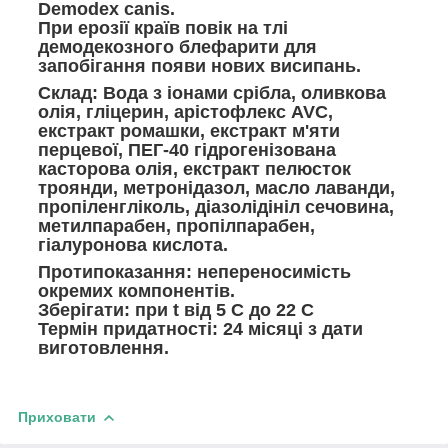
Demodex canis.
При ерозії країв повік на тлі
демодекозного блефарити для
запобігання появи нових висипань.
Склад:
Вода з іонами срібла, оливкова
олія, гліцерин, арістофлекс AVC,
екстракт ромашки, екстракт м'яти
перцевої, ПЕГ-40 гідрогенізована
касторова олія, екстракт пелюсток
троянди, метронідазол, масло лаванди,
пропіленгліколь, діазолідініл сечовина,
метилпарабен, пропілпарабен,
гіалуронова кислота.
Протипоказання:
непереносимість
окремих компонентів.
Зберігати:
при t від 5 С до 22 С
Термін придатності:
24 місяці з дати
виготовлення.
Приховати