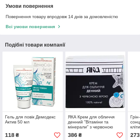
Умови повернення
Повернення товару впродовж 14 днів за домовленістю
Всі умови повернення
Подібні товари компанії
Гель для повік Демодекс
ЯКА Крем для обличчя
Грін
Актив 50 мл
денний "Вітаміни та
сонц
мінерали" з червоною
кліт
ікрою 30 мл
пеп
118
386
273
₴
₴
Грін