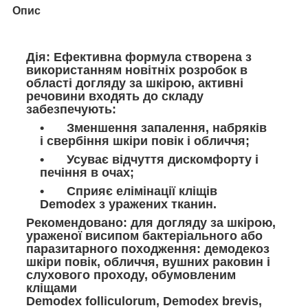
Опис
Дія:
Ефективна формула створена з
використанням новітніх розробок в
області догляду за шкірою, активні
речовини входять до складу
забезпечують:
Зменшення запалення, набряків
і свербіння шкіри повік і обличчя;
Усуває відчуття дискомфорту і
печіння в очах;
Сприяє елімінації кліщів
Demodex з уражених тканин.
Рекомендовано:
для догляду за шкірою,
ураженої висипом бактеріального або
паразитарного походження: демодекоз
шкіри повік, обличчя, вушних раковин і
слухового проходу, обумовленим
кліщами
Demodex folliculorum, Demodex brevis,