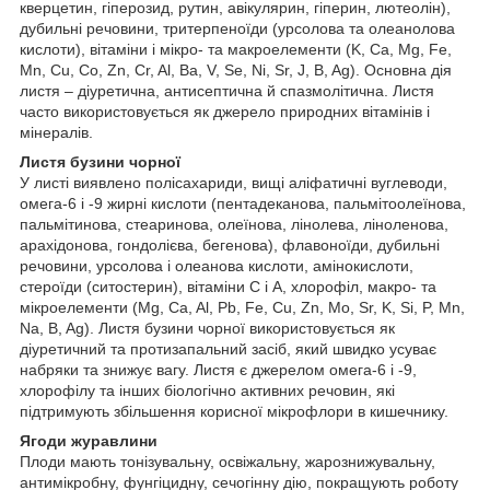
кверцетин, гіперозид, рутин, авікулярин, гіперин, лютеолін),
дубильні речовини, тритерпеноїди (урсолова та олеанолова
кислоти), вітаміни і мікро- та макроелементи (K, Ca, Mg, Fe,
Mn, Cu, Co, Zn, Cr, Al, Ba, V, Se, Ni, Sr, J, B, Ag). Основна дія
листя – діуретична, антисептична й спазмолітична. Листя
часто використовується як джерело природних вітамінів і
мінералів.
Листя бузини чорної
У листі виявлено полісахариди, вищі аліфатичні вуглеводи,
омега-6 і -9 жирні кислоти (пентадеканова, пальмітоолеїнова,
пальмітинова, стеаринова, олеїнова, лінолева, ліноленова,
арахідонова, гондолієва, бегенова), флавоноїди, дубильні
речовини, урсолова і олеанова кислоти, амінокислоти,
стероїди (ситостерин), вітаміни С і А, хлорофіл, макро- та
мікроелементи (Mg, Ca, Al, Pb, Fe, Cu, Zn, Mo, Sr, K, Si, P, Mn,
Na, B, Ag). Листя бузини чорної використовується як
діуретичний та протизапальний засіб, який швидко усуває
набряки та знижує вагу. Листя є джерелом омега-6 і -9,
хлорофілу та інших біологічно активних речовин, які
підтримують збільшення корисної мікрофлори в кишечнику.
Ягоди журавлини
Плоди мають тонізувальну, освіжальну, жарознижувальну,
антимікробну, фунгіцидну, сечогінну дію, покращують роботу