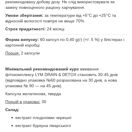
рекомендовану добову дозу. Не слід використовувати як
заміну повноцінного раціону харчування.
Умови зберігання:
за температури від +5°С до +25°С та
відносній вологості повітря не вище 70%.
Строк придатності:
24 місяці.
Форма випуску:
60 капсул по 0,40 g(г) (+/- 5 %) у блістерах і
картонній коробці.
Порція:
2 капсули
Мінімальний рекомендований курс
вживання
фітокомплексу LYM DRAIN & DETOX становить 30-45 днів
(відповідно упаковка №60 розрахована на 30 днів, а нова
упаковка № 90 — на 45 днів).
Капсула желатинова, тверда
Порцій в упаковці:
30
Склад:
екстракт плодоніжки черешні
екстракт буркуна лікарського