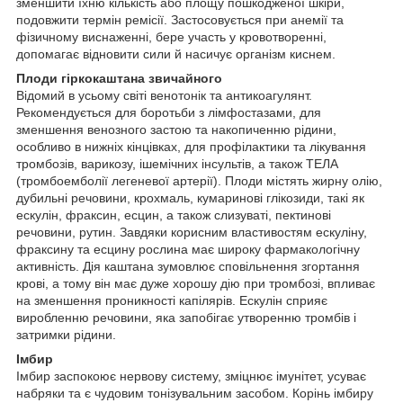
зменшити їхню кількість або площу пошкодженої шкіри,
подовжити термін ремісії. Застосовується при анемії та
фізичному виснаженні, бере участь у кровотворенні,
допомагає відновити сили й насичує організм киснем.
Плоди гіркокаштана звичайного
Відомий в усьому світі венотонік та антикоагулянт.
Рекомендується для боротьби з лімфостазами, для
зменшення венозного застою та накопиченню рідини,
особливо в нижніх кінцівках, для профілактики та лікування
тромбозів, варикозу, ішемічних інсультів, а також ТЕЛА
(тромбоемболії легеневої артерії). Плоди містять жирну олію,
дубильні речовини, крохмаль, кумаринові глікозиди, такі як
ескулін, фраксин, есцин, а також слизуваті, пектинові
речовини, рутин. Завдяки корисним властивостям ескуліну,
фраксину та есцину рослина має широку фармакологічну
активність. Дія каштана зумовлює сповільнення згортання
крові, а тому він має дуже хорошу дію при тромбозі, впливає
на зменшення проникності капілярів. Ескулін сприяє
виробленню речовини, яка запобігає утворенню тромбів і
затримки рідини.
Імбир
Імбир заспокоює нервову систему, зміцнює імунітет, усуває
набряки та є чудовим тонізувальним засобом. Корінь імбиру