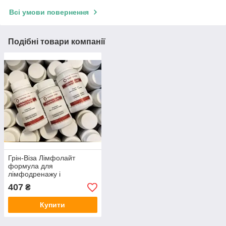
Всі умови повернення
Подібні товари компанії
Грін-Віза Лімфолайт
формула для
лімфодренажу і
детоксикації організму
407
₴
90капсул
Купити