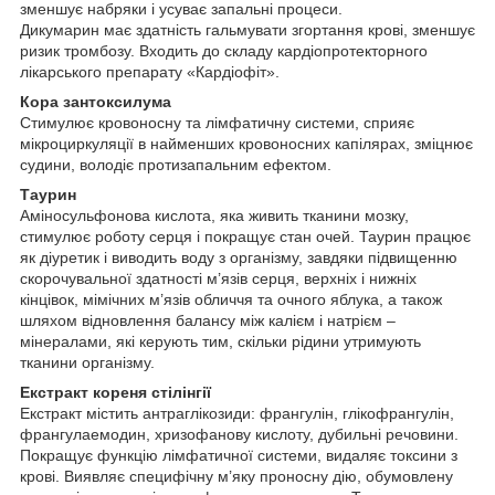
зменшує набряки і усуває запальні процеси.
Дикумарин має здатність гальмувати згортання крові, зменшує
ризик тромбозу. Входить до складу кардіопротекторного
лікарського препарату «Кардіофіт».
Кора зантоксилума
Стимулює кровоносну та лімфатичну системи, сприяє
мікроциркуляції в найменших кровоносних капілярах, зміцнює
судини, володіє протизапальним ефектом.
Таурин
Аміносульфонова кислота, яка живить тканини мозку,
стимулює роботу серця і покращує стан очей. Таурин працює
як діуретик і виводить воду з організму, завдяки підвищенню
скорочувальної здатності м’язів серця, верхніх і нижніх
кінцівок, мімічних м’язів обличчя та очного яблука, а також
шляхом відновлення балансу між калієм і натрієм –
мінералами, які керують тим, скільки рідини утримують
тканини організму.
Екстракт кореня стілінгії
Екстракт містить антраглікозиди: франгулін, глікофрангулін,
франгулаемодин, хризофанову кислоту, дубильні речовини.
Покращує функцію лімфатичної системи, видаляє токсини з
крові. Виявляє специфічну м’яку проносну дію, обумовлену