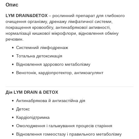
Опис
LYM DRAIN&DETOX
– рослинний препарат для глибокого
очищення організму, дренажу лімфатичної системи,
покращення кровообігу, антинабрякової активності,
нормалізації кишкової мікрофлори, відновлення обміну
речовин.
Системний лімфодренаж
Тотальна детоксикація
Відновлення здорового метаболізму
Венотонік, кардіопротектор, антикоагулянт
Дія LYM DRAIN & DETOX
Антинабрякова й антизастійна дія
Детокс
Кардіопідтримка
Омолодження і гальмування процесів старіння
Відновлення гомеостазу і правильного метаболізму