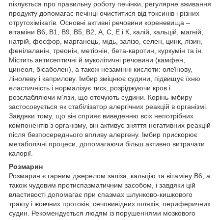
піклується про правильну роботу печінки, регулярне вживання
продукту допомагає печінці очиститися від токсинів і різних
отрутохімікатів. Основні активні речовини кореневища –
вітаміни В6, В1, В9, В5, В2, А, С, Е і К, калій, кальцій, магній,
натрій, фосфор, марганець, мідь, залізо, селен, цинк, лізин,
фенілаланін, треонін, метіонін, бета-каротин, куркумін та ін.
Містить антисептичні й муколітичні речовини (камфен,
цинеол, бісаболен), а також незамінні кислоти: олеїнову,
лінолеву і каприлову. Імбир зміцнює судини, підвищує їхню
еластичність і нормалізує тиск, розріджуючи кров і
розслабляючи м’язи, що оточують судини. Корінь імбиру
застосовується як стабілізатор алергічних реакцій в організмі.
Завдяки тому, що він сприяє виведенню всіх непотрібних
компонентів з організму, він активує зняття негативних реакцій
після безпосереднього впливу алергену. Імбир прискорює
метаболічні процеси, допомагаючи більш активно витрачати
калорії.
Розмарин
Розмарин є гарним джерелом заліза, кальцію та вітаміну B6, а
також чудовим протиспазматичним засобом, і завдяки цій
властивості допомагає при спазмах шлунково-кишкового
тракту і жовчних протоків, сечовивідних шляхів, периферичних
судин. Рекомендується людям із порушеннями мозкового