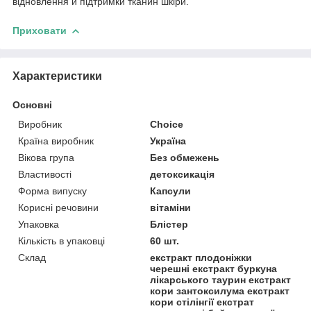
відновлення й підтримки тканин шкіри.
Приховати
Характеристики
Основні
Виробник
Choice
Країна виробник
Україна
Вікова група
Без обмежень
Властивості
детоксикація
Форма випуску
Капсули
Корисні речовини
вітаміни
Упаковка
Блістер
Кількість в упаковці
60 шт.
Склад
екстракт плодоніжки
черешні екстракт буркуна
лікарського таурин екстракт
кори зантоксилума екстракт
кори стілінгії екстрат