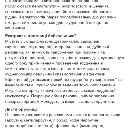
антраглікозидами і хризофановою кислотою. Так
посилюються перистальтичні рухи товстого кишечника,
сповільнюється всмоктування його слизовою оболонкою
рідини й електролітів. Через послаблювальну дію рослини
екстракт використовується для схуднення й очищення
кишечника.
Екстракт шоломниці байкальської
Містить у складі флавоноїди (байкалін, байкалеїн,
скутелярин, скутеляреїн), стероїдні сапоніни, дубильні
речовини, які знижують напруження при психічній та
розумовій перевтомі, виявляють гіпотензивну дію, зумовлену з
одного боку пригніченням проведення збудження в
симпатичних гангліях, з іншого – помітним седативним,
судинорозширювальним і спазмолітичним ефектами.
Ефективний детоксикант, який активує роботу лімфатичної та
імунної систем і прискорює виведення токсичних речовин.
Регулює моторику кишечника, зменшує спазми гладенької
мускулатури. Покращує обмін речовин, знімає запалення,
повертає органам молодість, а шкірі – свіжість і пружність.
Листя брусниці
Основними активними речовинами листя є фенологлікозиди
(арбутин, метиларбутин, пірозид, кофеїларбутин і
фенолкарбонові кислоти), флавоноїди (кемпферол,