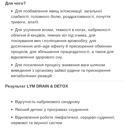
Для чого?
Для позбавлення явищ інтоксикації: загальної
слабкості, головного болю, роздратованості, почуття
тривоги, апатії.
Для усунення втоми, тяжкості в ногах, набряклості
обличчя й кінцівок, темних кіл під очима, для
тонізування вен і поліпшення кровообігу, для
досягнення аntі–age ефекту й прискорення обмінних
процесів, для збільшення працездатності, а також для
відновлення здорового сну.
Для посилення процесу зниження ваги шляхом
виведення з організму зайвої рідини та прискорення
метаболічних реакцій.
Результат
LYM DRAIN & DETOX
Відсутність набрякового синдрому
Якісний детокс у програмах схуднення
Відновлення роботи лімфатичної, серцево-судинної,
нервової та імунної систем