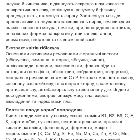
шлунка й кишечника, підвищують секрецію шлункового та
панкреатичного соку, поліпшують розумову й фізичну
працездатність, втамовують спрагу. Застосовуються для
профілактики та лікування захворювань нирок, сечовивідних
шляхів і сечового міхура, печінки, при гіпоацидних гастритах,
початкових формах панкреатиту, при кашлю, ангіні,
ревматизмі, гіпертонії та як вітамінний засіб.
Екстракт квітів гібіскусу
Основними активними речовинами є органічні кислоти
(гібіскусова, лимонна, янтарна, яблучна, винна),
полісахариди, пектини, амінокислоти, флавоноїди та
антоціани (дельфінін, гібісцетрин, сабдаретрин, кверцетин),
мінеральні речовини, вітаміни С і Р. Екстракт має гіпотензивну,
сечогінну, заспокійливу, гепатопротекторну, спазмолітичну,
протизапальну, антибактеріальну та жовчогінну дію. Згідно з
дослідженнями, екстракт знижує масу тіла, жирові
відкладення та індекс маси тіла.
Листя та плоди чорної смородини
Листя і плоди містять у своєму складі вітаміни В1, В2, В6, С, Е,
К, каротиноїди, вуглеводи, пектинові речовини, органічні
кислоти, катехіни, флавоноїди, ферменти, макро- і
мікроелементи (K, Ca, Mg, Si, Fe, Na, Mn, Cu, Zn, P, Co, Mo,
Cr, Al, V, Se, Ni, Sr, B, Pb). Чорна смородина – потужний