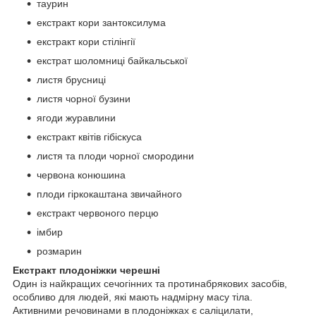
таурин
екстракт кори зантоксилума
екстракт кори стілінгії
екстрат шоломниці байкальської
листя брусниці
листя чорної бузини
ягоди журавлини
екстракт квітів гібіскуса
листя та плоди чорної смородини
червона конюшина
плоди гіркокаштана звичайного
екстракт червоного перцю
імбир
розмарин
Екстракт плодоніжки черешні
Один із найкращих сечогінних та протинабрякових засобів,
особливо для людей, які мають надмірну масу тіла.
Активними речовинами в плодоніжках є саліцилати,