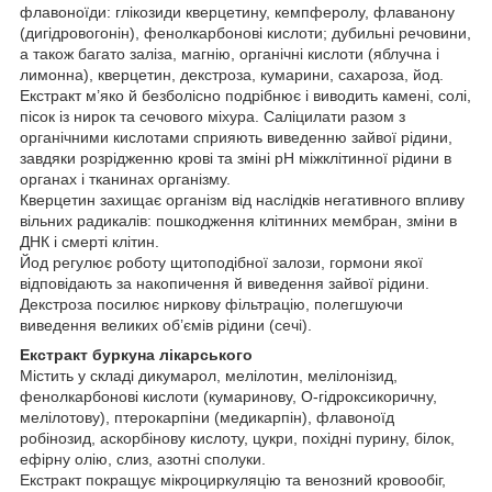
флавоноїди: глікозиди кверцетину, кемпферолу, флаванону
(дигідровогонін), фенолкарбонові кислоти; дубильні речовини,
а також багато заліза, магнію, органічні кислоти (яблучна і
лимонна), кверцетин, декстроза, кумарини, сахароза, йод.
Екстракт м’яко й безболісно подрібнює і виводить камені, солі,
пісок із нирок та сечового міхура. Саліцилати разом з
органічними кислотами сприяють виведенню зайвої рідини,
завдяки розрідженню крові та зміні рН міжклітинної рідини в
органах і тканинах організму.
Кверцетин захищає організм від наслідків негативного впливу
вільних радикалів: пошкодження клітинних мембран, зміни в
ДНК і смерті клітин.
Йод регулює роботу щитоподібної залози, гормони якої
відповідають за накопичення й виведення зайвої рідини.
Декстроза посилює ниркову фільтрацію, полегшуючи
виведення великих об’ємів рідини (сечі).
Екстракт буркуна лікарського
Містить у складі дикумарол, мелілотин, мелілонізид,
фенолкарбонові кислоти (кумаринову, О-гідроксикоричну,
мелілотову), птерокарпіни (медикарпін), флавоноїд
робінозид, аскорбінову кислоту, цукри, похідні пурину, білок,
ефірну олію, слиз, азотні сполуки.
Екстракт покращує мікроциркуляцію та венозний кровообіг,