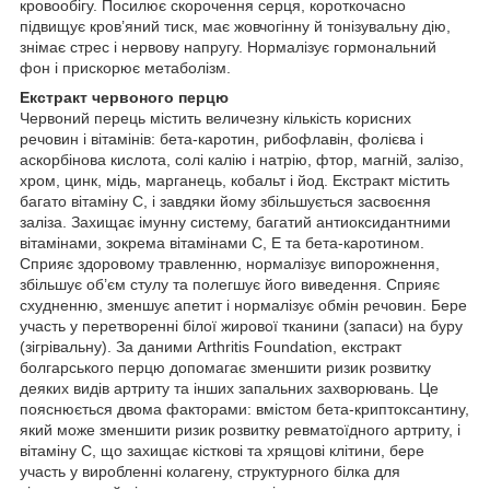
кровообігу. Посилює скорочення серця, короткочасно
підвищує кров’яний тиск, має жовчогінну й тонізувальну дію,
знімає стрес і нервову напругу. Нормалізує гормональний
фон і прискорює метаболізм.
Екстракт червоного перцю
Червоний перець містить величезну кількість корисних
речовин і вітамінів: бета-каротин, рибофлавін, фолієва і
аскорбінова кислота, солі калію і натрію, фтор, магній, залізо,
хром, цинк, мідь, марганець, кобальт і йод. Екстракт містить
багато вітаміну С, і завдяки йому збільшується засвоєння
заліза. Захищає імунну систему, багатий антиоксидантними
вітамінами, зокрема вітамінами С, Е та бета-каротином.
Сприяє здоровому травленню, нормалізує випорожнення,
збільшує об’єм стулу та полегшує його виведення. Сприяє
схудненню, зменшує апетит і нормалізує обмін речовин. Бере
участь у перетворенні білої жирової тканини (запаси) на буру
(зігрівальну). За даними Arthritis Foundation, екстракт
болгарського перцю допомагає зменшити ризик розвитку
деяких видів артриту та інших запальних захворювань. Це
пояснюється двома факторами: вмістом бета-криптоксантину,
який може зменшити ризик розвитку ревматоїдного артриту, і
вітаміну С, що захищає кісткові та хрящові клітини, бере
участь у виробленні колагену, структурного білка для