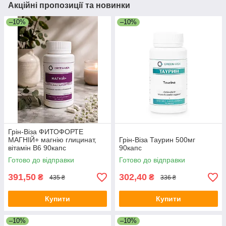
Акційні пропозиції та новинки
–10%
–10%
Грін-Віза ФИТОФОРТЕ
МАГНІЙ+ магнію глицинат,
Грін-Віза Таурин 500мг
вітамін В6 90капс
90капс
Готово до відправки
Готово до відправки
391,50
302,40
₴
₴
435 ₴
336 ₴
Купити
Купити
–10%
–10%