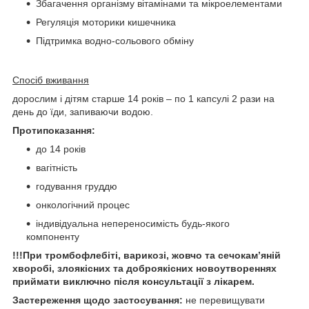
Збагачення організму вітамінами та мікроелементами
Регуляція моторики кишечника
Підтримка водно-сольового обміну
Спосіб вживання
дорослим і дітям старше 14 років – по 1 капсулі 2 рази на
день до їди, запиваючи водою.
Протипоказання:
до 14 років
вагітність
годування груддю
онкологічний процес
індивідуальна непереносимість будь-якого
компоненту
!!!При тромбофлебіті, варикозі, жовчо та сечокам’яній
хворобі, злоякісних та доброякісних новоутвореннях
приймати виключно після консультації з лікарем.
Застереження щодо застосування:
не перевищувати