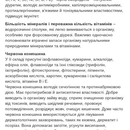
діуретик, володіє антимікробними, капілярозміцнювальними,
протиалергічними, в’язкими й тонізувальними властивостями,
підвищує імунітет.
Більшість мінералів і переважна кількість вітамінів
–
водорозчинні сполуки, які легко вимиваються з організму,
особливо при форсованому діурезі. Важливо одночасно
поповнювати втрачені запаси організму натуральними
природними мінералами та вітамінами.
Червона конюшина
У її складі присутні ізофлавоноїди, кумарини, алкалоїди,
ефірна олія, флавоноїди та їхні глікозиди (трифолін,
ізотрифолін), фітоестрогени, фітостерини, пігменти,
аскорбінова кислота, каротин, кумаринова і саліцилова
кислота, вітаміни B і E.
Червона конюшина володіє сечогінною та протинабряковою
дією. Має протигрибкові й антисептичні властивості. Добре
виводить із організму зайву воду, сприяє очищенню організму
від токсинів, виводить шкідливі речовини, провокує
потовиділення, розріджує жовч, очищує кишечник. Дуже часто
червона конюшина використовується для лікування
дерматологічних захворювань, таких як екзема, дерматит і
псоріаз. Вона допомагає загоїти, усунути висипання,