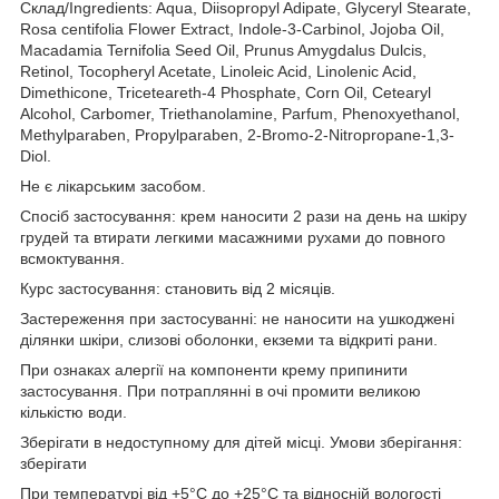
Склад/Ingredients: Aqua, Diisopropyl Adipate, Glyceryl Stearate,
Rosa centifolia Flower Extract, Indole-3-Carbinol, Jojoba Oil,
Macadamia Ternifolia Seed Oil, Prunus Amygdalus Dulcis,
Retinol, Tocopheryl Acetate, Linoleic Acid, Linolenic Acid,
Dimethicone, Triceteareth-4 Phosphate, Corn Oil, Cetearyl
Alcohol, Carbomer, Triethanolamine, Parfum, Phenoxyethanol,
Methylparaben, Propylparaben, 2-Bromo-2-Nitropropane-1,3-
Diol.
Не є лікарським засобом.
Спосіб застосування: крем наносити 2 рази на день на шкіру
грудей та втирати легкими масажними рухами до повного
всмоктування.
Курс застосування: становить від 2 місяців.
Застереження при застосуванні: не наносити на ушкоджені
ділянки шкіри, слизові оболонки, екземи та відкриті рани.
При ознаках алергії на компоненти крему припинити
застосування. При потраплянні в очі промити великою
кількістю води.
Зберігати в недоступному для дітей місці. Умови зберігання:
зберігати
При температурі від +5°С до +25°С та відносній вологості