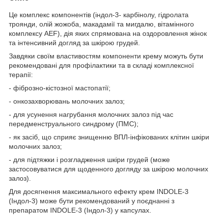
Це комплекс компонентів (індол-3- карбінолу, гідролата
троянди, олій жожоба, макадамії та мигдалю, вітамінного
комплексу AEF), дія яких спрямована на оздоровлення жінок
та інтенсивний догляд за шкірою грудей.
Завдяки своїм властивостям компоненти крему можуть бути
рекомендовані для профілактики та в складі комплексної
терапії:
- фіброзно-кістозної мастопатії;
- онкозахворювань молочних залоз;
- для усунення нагрубання молочних залоз під час
передменструального синдрому (ПМС);
- як засіб, що сприяє знищенню ВПЛ-інфікованих клітин шкіри
молочних залоз;
- для підтяжки і розгладження шкіри грудей (може
застосовуватися для щоденного догляду за шкірою молочних
залоз).
Для досягнення максимального ефекту крем INDOLE-3
(Індол-3) може бути рекомендований у поєднанні з
препаратом INDOLE-3 (Індол-3) у капсулах.