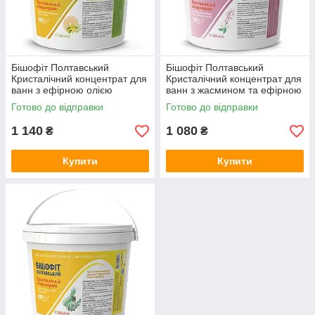
Бішофіт Полтавський
Бішофіт Полтавський
Кристалічний концентрат для
Кристалічний концентрат для
ванн з ефірною олією
ванн з жасмином та ефірною
апельсину та іланг-іланг
олією рожевого дерева
Готово до відправки
Готово до відправки
5000мл
5000мл
1 140
1 080
₴
₴
Купити
Купити