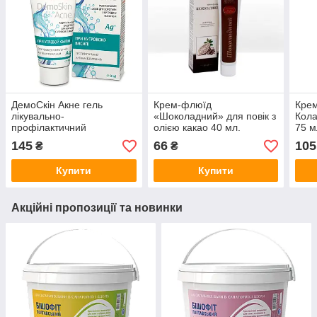
ДемоСкін Акне гель
Крем-флюїд
Кре
лікувально-
«Шоколадний» для повік з
Кола
профілактичний
олією какао 40 мл.
75 м
застосовується при
145
66
105
₴
₴
вугрової висипки
протизапальний і ант
Купити
Купити
Акційні пропозиції та новинки