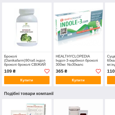
Броколі
HEALTHYCLOPEDIA
Суцв
(Danikafarm)90таб.індол
Індол-3-карбінол броколі
60ка
броколі броколі СВІЖИЙ
300мг. No30капс
мг.і
Брок
109
365
110
₴
₴
індо
Купити
Купити
Подібні товари компанії