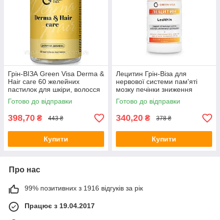
Грін-ВІЗА Green Visa Derma &
Лецитин Грін-Віза для
Hair care 60 желейних
нервової системи пам'яті
пастилок для шкіри, волосся
мозку печінки зниження
й нігтів з колагеном і
холестерину 90 капс.
Готово до відправки
Готово до відправки
коензимом Q10
соняшниковий лецитин
398,70
340,20
₴
₴
443 ₴
378 ₴
Купити
Купити
Про нас
99% позитивних з 1916 відгуків за рік
Працює з 19.04.2017