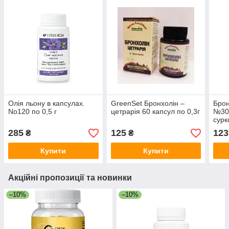
Олія льону в капсулах.
GreenSet Бронхолін –
Брон
No120 по 0,5 г
цетрарія 60 капсул по 0,3г
№30 
сурк
285
125
123
₴
₴
Купити
Купити
Акційні пропозиції та новинки
–10%
–10%