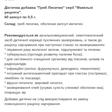
Дієтична добавка "Гриб Лисички" серії "Фамільні
рецепти".
60 капсул по 0,5 г.
Склад
: гриб лисичка, оболонки капсул желатин.
Рекомендується як
загальнозміцнюючий, симптоматичний
засіб дієтичної корекції пухлинних захворювань, а також до
раціону харчування при наступних станах та захворюваннях:
* лікування раку молочної залози, підшлункової та печінки;
* туберкульоз (протидіє розвитку палички Коха);
* для системного очищення організму від токсинів, шлаків та
радіонуклідів.
* інфекційні (ангіни, фурункульоз, демодекоз, гемангіоми);
* потужний антигельмінтний препарат при глистах (гостриках),
лямбліях та токсакарі;
* вірусні гепатити, жировий гепатоз;
* захворювання очей (усуває сухість слизової оболонки ока),
покращує зір.
Добавки дієтичні не слід використовувати як заміну
повноцінного раціону харчування.