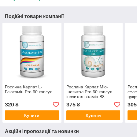
Подібні товари компанії
Рослина Карпат L-
Рослина Карпат Міо-
Росл
Глютамін Pro 60 капсул
Інозитол Pro 60 капсул
селе
інозитол вітамін В8
цукр
топ
320
375
305
₴
₴
Купити
Купити
Акційні пропозиції та новинки