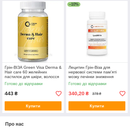
–10%
Грін-ВІЗА Green Visa Derma &
Лецитин Грін-Віза для
Hair care 60 желейних
нервової системи пам'яті
пастилок для шкіри, волосся
мозку печінки зниження
й нігтів з колагеном і
холестерину 90 капс.
Готово до відправки
Готово до відправки
коензимом Q10
соняшниковий лецитин
443
340,20
₴
₴
378 ₴
Купити
Купити
Про нас