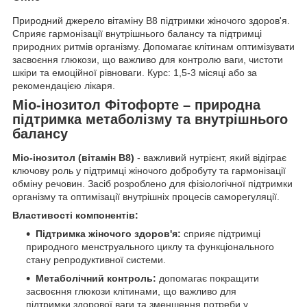
Природний джерело вітаміну B8 підтримки жіночого здоров'я.
Сприяє гармонізації внутрішнього балансу та підтримці
природних ритмів організму. Допомагає клітинам оптимізувати
засвоєння глюкози, що важливо для контролю ваги, чистоти
шкіри та емоційної рівноваги. Курс: 1,5-3 місяці або за
рекомендацією лікаря.
Міо-інозитол Фітофорте – природна
підтримка метаболізму та внутрішнього
балансу
Міо-інозитол (вітамін В8)
- важливий нутрієнт, який відіграє
ключову роль у підтримці жіночого добробуту та гармонізації
обміну речовин. Засіб розроблено для фізіологічної підтримки
організму та оптимізації внутрішніх процесів саморегуляції.
Властивості компонентів:
Підтримка жіночого здоров'я:
сприяє підтримці
природного менструального циклу та функціонального
стану репродуктивної системи.
Метаболічний контроль:
допомагає покращити
засвоєння глюкози клітинами, що важливо для
підтримки здорової ваги та зменшення потреби у