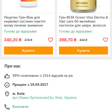
Лецитин Грін-Віза для
Грін-ВІЗА Green Visa Derma &
нервової системи пам'яті
Hair care 60 желейних
мозку печінки зниження
пастилок для шкіри, волосся
холестерину 90 капс.
й нігтів з колагеном і
Готово до відправки
Готово до відправки
соняшниковий лецитин
коензимом Q10
340,20
398,70
₴
₴
378 ₴
443 ₴
Купити
Купити
Про нас
99% позитивних з 1914 відгуків за рік
Працює з 19.04.2017
м. Київ
вул.Левка Лук'яненка13а, Київ, Україна
Контакти