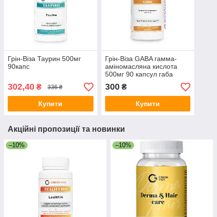
Грін-Віза Таурин 500мг
Грін-Віза GABA гамма-
90капс
аміномасляна кислота
500мг 90 капсул габа
302,40
300
₴
₴
336 ₴
Купити
Купити
Акційні пропозиції та новинки
–10%
–10%