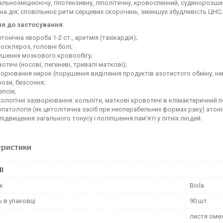
альнозміцнюючу, гіпотензивну, ліполітичну, кровоспинний, судинорозши
на дія; сповільнює ритм серцевих скорочень, зменшує збудливість ЦНС; 
я до застосування
:
ртонічна хвороба 1-2 ст., аритмія (тахікардія);
осклероз, головні болі;
ушення мозкового кровообігу;
отечі (носові, легеневі, тривалі маткові);
орювання нирок (порушення виділення продуктів азотистого обміну, не
ози, безсоння;
епсія;
кологічні захворювання: кольпіти, маткові кровотечі в клімактеричний п
патологія (як цитолітична засіб при неоперабельних формах раку) атоні
підвищення загального тонусу і поліпшення пам'яті у літніх людей.
еристики
І
к
Biola
ь в упаковці
90 шт.
листя омел