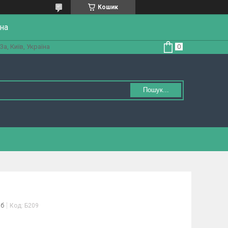
Кошик
на
а, Київ, Україна
Пошук...
іб
Код:
Б209