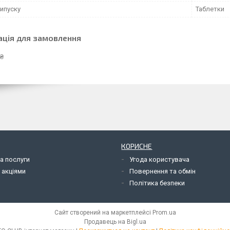
ипуску
Таблетки
ація для замовлення
 ₴
КОРИСНЕ
а послуги
Угода користувача
 акціями
Повернення та обмін
Політика безпеки
Сайт створений на маркетплейсі
Prom.ua
Продавець на Bigl.ua