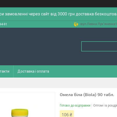
ри замовленні через сайт від 3000 грн доставка безкоштов
вул.Левка Лук'яненка13
94-91
такти
Доставка і оплата
Омела біла (Biola) 90 табл.
Готово до відправки
Оптом і в роздр
106 ₴