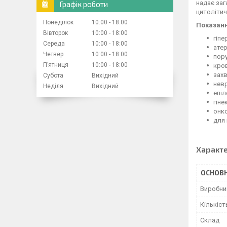
надає заг
Графік роботи
цитолітич
Понеділок
10:00
18:00
Показанн
Вівторок
10:00
18:00
гіпе
Середа
10:00
18:00
атер
Четвер
10:00
18:00
пор
Пʼятниця
10:00
18:00
кров
захв
Субота
Вихідний
невр
Неділя
Вихідний
епіл
гіне
онко
для 
Характ
ОСНОВН
Виробни
Кількіст
Склад