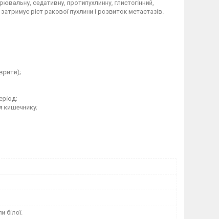
рювальну, седативну, протипухлинну, глистогінний,
затримує ріст ракової пухлини і розвиток метастазів.
врити);
еріод;
я кишечнику;
и білої.