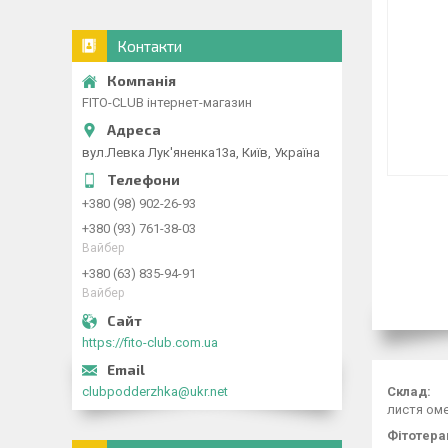
Контакти
FITO-CLUB інтернет-магазин
вул.Левка Лук'яненка13а, Київ, Україна
+380 (98) 902-26-93
+380 (93) 761-38-03
Вайбер
+380 (63) 835-94-91
Вайбер
https://fito-club.com.ua
clubpodderzhka@ukr.net
Склад:
листя оме
Фітотерап