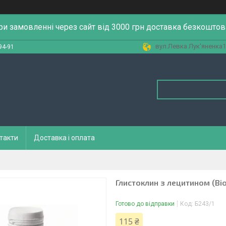
ри замовленні через сайт від 3000 грн доставка безкоштов
вул.Левка Лук'яненка13
94-91
такти
Доставка і оплата
Глистоклин з лецитином (Bio
Готово до відправки
Код:
Б243/1
115 ₴