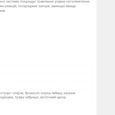
ної системи, покращує травлення, усуває патогенетичне
ічних реакцій, попереджає запори, зменшує явища
нів.
кстракт спаржі, брокколі; корінь імбиру, насіння
 куркума, трава чебрецю, молочний цукор.