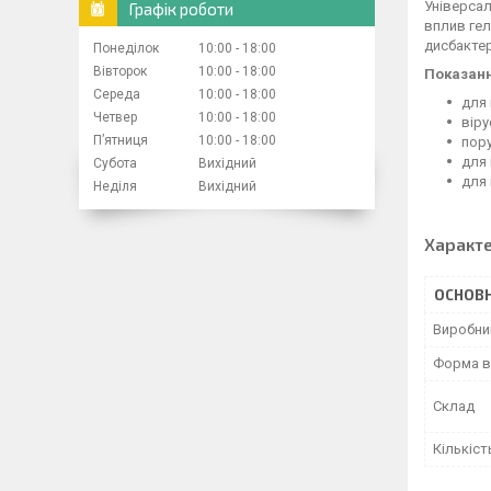
Універсал
Графік роботи
вплив гел
дисбакте
Понеділок
10:00
18:00
Вівторок
10:00
18:00
Показанн
Середа
10:00
18:00
для 
Четвер
10:00
18:00
віру
Пʼятниця
10:00
18:00
пору
для 
Субота
Вихідний
для 
Неділя
Вихідний
Характ
ОСНОВН
Виробни
Форма в
Склад
Кількіст