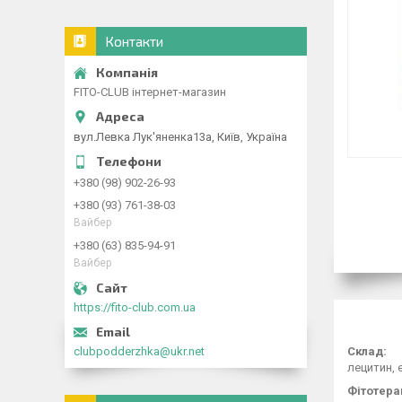
Контакти
FITO-CLUB інтернет-магазин
вул.Левка Лук'яненка13а, Київ, Україна
+380 (98) 902-26-93
+380 (93) 761-38-03
Вайбер
+380 (63) 835-94-91
Вайбер
https://fito-club.com.ua
clubpodderzhka@ukr.net
Склад:
лецитин, 
Фітотерап