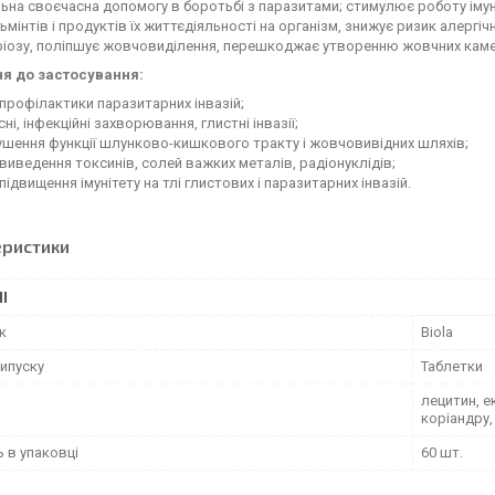
ьна своєчасна допомогу в боротьбі з паразитами; стимулює роботу імун
ьмінтів і продуктів їх життєдіяльності на організм, знижує ризик алерг
ріозу, поліпшує жовчовиділення, перешкоджає утворенню жовчних каме
я до застосування:
профілактики паразитарних інвазій;
сні, інфекційні захворювання, глистні інвазії;
шення функції шлунково-кишкового тракту і жовчовивідних шляхів;
виведення токсинів, солей важких металів, радіонуклідів;
підвищення імунітету на тлі глистових і паразитарних інвазій.
еристики
І
к
Biola
ипуску
Таблетки
лецитин, е
коріандру,
ь в упаковці
60 шт.