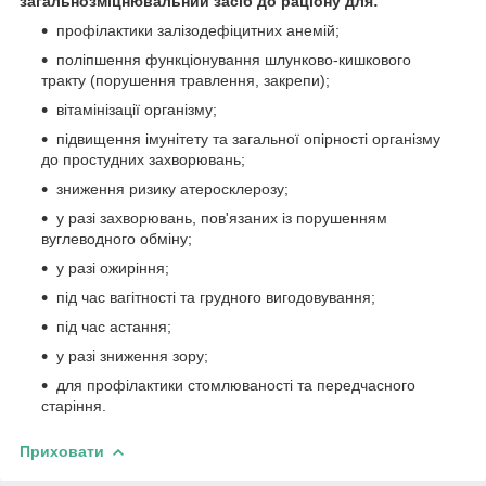
загальнозміцнювальний засіб до раціону для:
профілактики залізодефіцитних анемій;
поліпшення функціонування шлунково-кишкового
тракту (порушення травлення, закрепи);
вітамінізації організму;
підвищення імунітету та загальної опірності організму
до простудних захворювань;
зниження ризику атеросклерозу;
у разі захворювань, пов'язаних із порушенням
вуглеводного обміну;
у разі ожиріння;
під час вагітності та грудного вигодовування;
під час астання;
у разі зниження зору;
для профілактики стомлюваності та передчасного
старіння.
Приховати