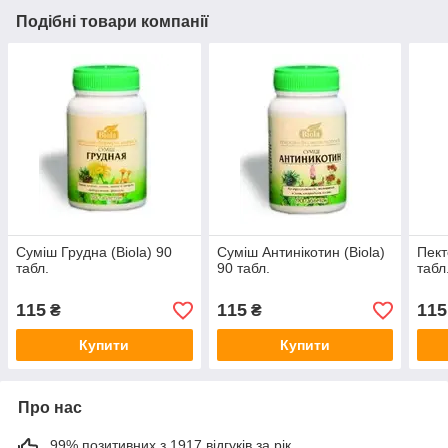
Подібні товари компанії
Суміш Грудна (Biola) 90
Суміш Антинікотин (Biola)
Пект
табл.
90 табл.
табл
115
115
115
₴
₴
Купити
Купити
Про нас
99% позитивних з 1917 відгуків за рік