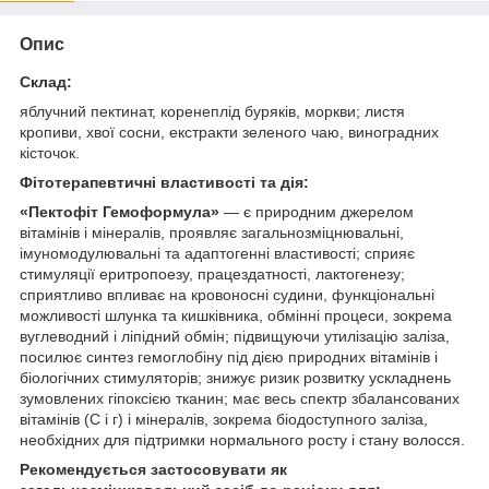
Опис
Склад:
яблучний пектинат, коренеплід буряків, моркви; листя
кропиви, хвої сосни, екстракти зеленого чаю, виноградних
кісточок.
Фітотерапевтичні властивості та дія:
«Пектофіт Гемоформула»
— є природним джерелом
вітамінів і мінералів, проявляє загальнозміцнювальні,
імуномодулювальні та адаптогенні властивості; сприяє
стимуляції еритропоезу, працездатності, лактогенезу;
сприятливо впливає на кровоносні судини, функціональні
можливості шлунка та кишківника, обмінні процеси, зокрема
вуглеводний і ліпідний обмін; підвищуючи утилізацію заліза,
посилює синтез гемоглобіну під дією природних вітамінів і
біологічних стимуляторів; знижує ризик розвитку ускладнень
зумовлених гіпоксією тканин; має весь спектр збалансованих
вітамінів (С і г) і мінералів, зокрема біодоступного заліза,
необхідних для підтримки нормального росту і стану волосся.
Рекомендується застосовувати як