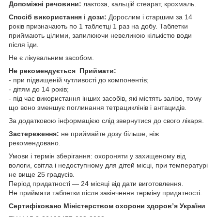
Допоміжні речовини:
лактоза, кальцій стеарат, крохмаль.
Спосіб використання і дози:
Дорослим і старшим за 14
років призначають по 1 таблетці 1 раз на добу. Таблетки
приймають цілими, запилюючи невеликою кількістю води
після їди.
Не є лікувальним засобом.
Не рекомендується Приймати:
- при підвищеній чутливості до компонентів;
- дітям до 14 років;
- під час використання інших засобів, які містять залізо, тому
що воно зменшує поглинання тетрациклінів і антацидів.
За додатковою інформацією слід звернутися до свого лікаря.
Застереження:
не приймайте дозу більше, ніж
рекомендовано.
Умови і термін зберігання: охороняти у захищеному від
вологи, світла і недоступному для дітей місці, при температурі
не вище 25 градусів.
Період придатності — 24 місяці від дати виготовлення.
Не приймати таблетки після закінчення терміну придатності.
Сертифіковано Міністерством охорони здоров’я України