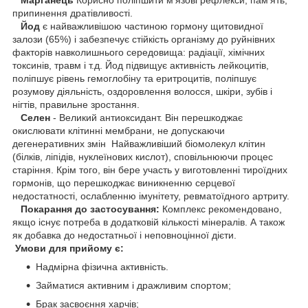
припинення дратівливості.
Йод
є найважливішою частиною гормону щитовидної
залози (65%) і забезпечує стійкість організму до руйнівних
факторів навколишнього середовища: радіації, хімічних
токсинів, травм і т.д. Йод підвищує активність лейкоцитів,
поліпшує рівень гемоглобіну та еритроцитів, поліпшує
розумову діяльність, оздоровлення волосся, шкіри, зубів і
нігтів, правильне зростання.
Селен
- Великий антиоксидант. Він перешкоджає
окислювати клітинні мембрани, не допускаючи
дегенеративних змін Найважливіший біомолекул клітин
(білків, ліпідів, нуклеїнових кислот), сповільнюючи процес
старіння. Крім того, він бере участь у виготовленні тироїдних
гормонів, що перешкоджає виникненню серцевої
недостатності, ослабленню імунітету, ревматоїдного артриту.
Покарання до застосування:
Комплекс рекомендовано,
якщо існує потреба в додатковій кількості мінералів. А також
як добавка до недостатньої і неповноцінної дієти.
Умови для прийому є:
Надмірна фізична активність.
Займатися активним і дражливим спортом;
Брак засвоєння харчів;