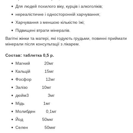
Для людей похилого віку, курців і алкоголіків;
нереалістичне і односторонній харчування;
Харчування з меншою кількістю їжі;
Підвищені втрати мінералів.
Вагітні жінки та матері, які годують грудьми, повинні приймати
мінерали після консультації з лікарем.
Состав: таблетка 0,5 р.
Магний 20мг
Кальцій 15мг
Фосфор 12мг
Залізо 10мг
дюйм3 3мг
Мідь 1мг
Молибден 0,1мг
Йод 50мкг
Селен 50мкг