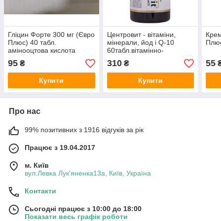
Гліцин Форте 300 мг (Євро
Центровит - вітаміни,
Крем
Плюс) 40 табл.
мінерали, йод і Q-10
Плюс
амінооцтова кислота
60табл.вітамінно-
мінеральний комплекс
95
310
55
₴
₴
Купити
Купити
Про нас
99% позитивних з 1916 відгуків за рік
Працює з 19.04.2017
м. Київ
вул.Левка Лук'яненка13а, Київ, Україна
Контакти
Сьогодні працює з 10:00 до 18:00
Показати весь графік роботи