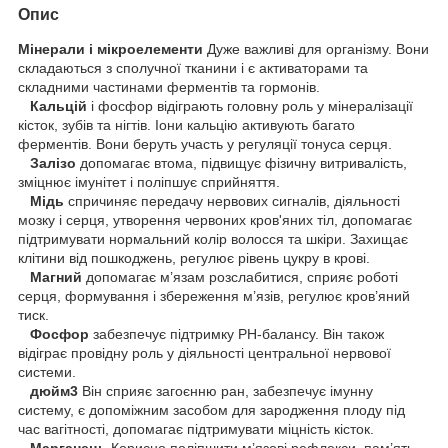
Опис
Мінерали і мікроелементи
Дуже важливі для організму. Вони
складаються з сполучної тканини і є активаторами та
складними частинами ферментів та гормонів.
Кальцій
і фосфор відіграють головну роль у мінералізації
кісток, зубів та нігтів. Іони кальцію активують багато
ферментів. Вони беруть участь у регуляції тонуса серця.
Залізо
допомагає втома, підвищує фізичну витривалість,
зміцнює імунітет і поліпшує сприйняття.
Мідь
спричиняє передачу нервових сигналів, діяльності
мозку і серця, утворення червоних кров'яних тіл, допомагає
підтримувати нормальний колір волосся та шкіри. Захищає
клітини від пошкоджень, регулює рівень цукру в крові.
Магний
допомагає м’язам розслабитися, сприяє роботі
серця, формування і збереження м’язів, регулює кров’яний
тиск.
Фосфор
забезпечує підтримку PН-балансу. Він також
відіграє провідну роль у діяльності центральної нервової
системи.
дюйм3
Він сприяє загоєнню ран, забезпечує імунну
систему, є допоміжним засобом для зародження плоду під
час вагітності, допомагає підтримувати міцність кісток.
Марганець
Корисно поліпшити м’язові рефлекси, пам’ять,