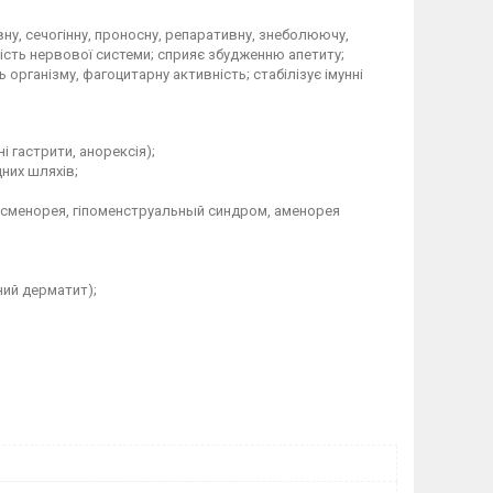
ну, сечогінну, проносну, репаративну, знеболюючу,
ність нервової системи; сприяє збудженню апетиту;
організму, фагоцитарну активність; стабілізує імунні
 гастрити, анорексія);
дних шляхів;
дисменорея, гіпоменструальный синдром, аменорея
ний дерматит);