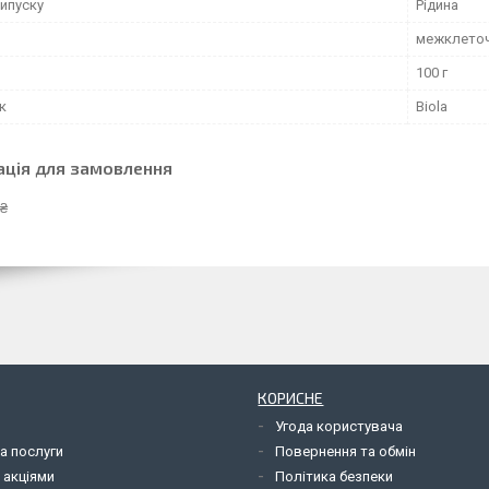
ипуску
Рідина
межклеточн
100 г
к
Biola
ація для замовлення
 ₴
КОРИСНЕ
Угода користувача
а послуги
Повернення та обмін
 акціями
Політика безпеки