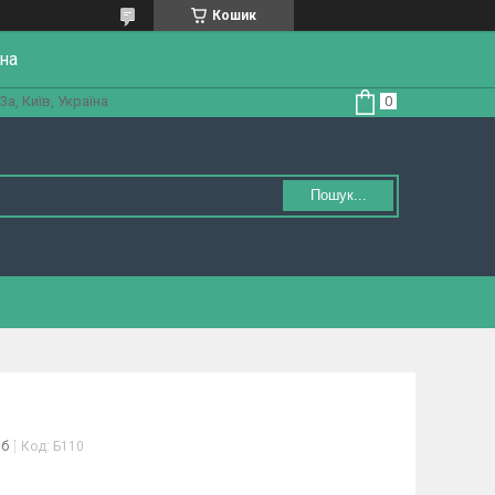
Кошик
на
а, Київ, Україна
Пошук...
іб
Код:
Б110