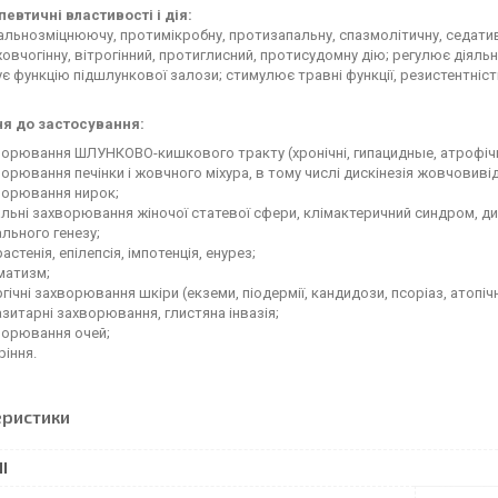
евтичні властивості і дія:
альнозміцнюючу, протимікробну, протизапальну, спазмолітичну, седатив
жовчогінну, вітрогінний, протиглисний, протисудомну дію; регулює діяль
є функцію підшлункової залози; стимулює травні функції, резистентність 
я до застосування:
орювання ШЛУНКОВО-кишкового тракту (хронічні, гипацидные, атрофічні
орювання печінки і жовчного міхура, в тому числі дискінезія жовчовиві
ворювання нирок;
льні захворювання жіночої статевої сфери, клімактеричний синдром, 
льного генезу;
астенія, епілепсія, імпотенція, енурез;
матизм;
гічні захворювання шкіри (екземи, піодермії, кандидози, псоріаз, атопіч
зитарні захворювання, глистяна інвазія;
ворювання очей;
іння.
еристики
І