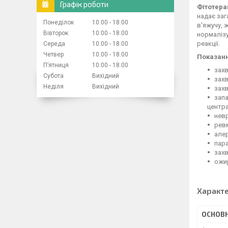
Графік роботи
Фітотерап
надає заг
Понеділок
10:00
18:00
в'яжучу, 
Вівторок
10:00
18:00
нормалізу
реакції.
Середа
10:00
18:00
Четвер
10:00
18:00
Показанн
Пʼятниця
10:00
18:00
захв
Субота
Вихідний
захв
Неділя
Вихідний
зах
запа
центра
невр
рев
алер
пара
зах
ожир
Характ
ОСНОВН