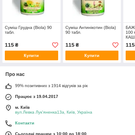
Суміш Грудна (Biola) 90
Суміш Антинікотин (Biola)
БАЖ 
табл.
90 табл.
100
КАШ
115
115
115
₴
₴
Купити
Купити
Про нас
99% позитивних з 1914 відгуків за рік
Працює з 19.04.2017
м. Київ
вул.Левка Лук'яненка13а, Київ, Україна
Контакти
Сьогодні працює з 10:00 до 18:00