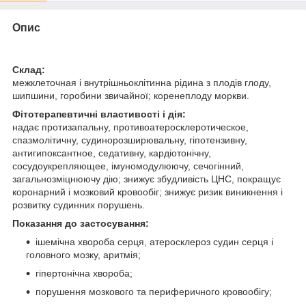
Опис
Склад:
межклеточная і внутрішньоклітинна рідина з плодів глоду,
шипшини, горобини звичайної; коренеплоду моркви.
Фітотерапевтичні властивості і дія:
надає протизапальну, противоатеросклеротическое,
спазмолітичну, судинорозширювальну, гіпотензивну,
антигипоксантное, седативну, кардіотонічну,
сосудоукрепляющее, імуномодулюючу, сечогінний,
загальнозміцнюючу дію; знижує збудливість ЦНС, покращує
коронарний і мозковий кровообіг; знижує ризик виникнення і
розвитку судинних порушень.
Показання до застосування:
ішемічна хвороба серця, атеросклероз судин серця і
головного мозку, аритмія;
гіпертонічна хвороба;
порушення мозкового та периферичного кровообігу;