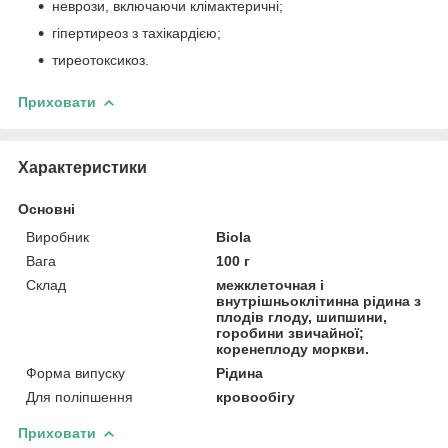
неврози, включаючи клімактеричні;
гіпертиреоз з тахікардією;
тиреотоксикоз.
Приховати
Характеристики
Основні
Виробник
Biola
Вага
100 г
Склад
межклеточная і
внутрішньоклітинна рідина з
плодів глоду, шипшини,
горобини звичайної;
коренеплоду моркви.
Форма випуску
Рідина
Для поліпшення
кровообігу
Приховати