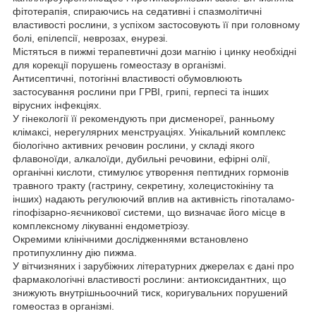
фітотерапія, спираючись на седативні і спазмолітичні
властивості рослини, з успіхом застосовують її при головному
болі, епілепсії, неврозах, енурезі.
Містяться в пижмі терапевтичні дози магнію і цинку необхідні
для корекції порушень гомеостазу в організмі.
Антисептичні, потогінні властивості обумовлюють
застосування рослини при ГРВІ, грипі, герпесі та інших
вірусних інфекціях.
У гінекології її рекомендують при дисменореї, ранньому
клімаксі, нерегулярних менструаціях. Унікальний комплекс
біологічно активних речовин рослини, у складі якого
флавоноїди, алкалоїди, дубильні речовини, ефірні олії,
органічні кислоти, стимулює утворення пептидних гормонів
травного тракту (гастрину, секретину, холецистокініну та
інших) надають регулюючий вплив на активність гіпоталамо-
гіпофізарно-яєчникової системи, що визначає його місце в
комплексному лікуванні ендометріозу.
Окремими клінічними дослідженнями встановлено
протипухлинну дію пижма.
У вітчизняних і зарубіжних літературних джерелах є дані про
фармакологічні властивості рослини: антиоксидантних, що
знижують внутрішньоочний тиск, коригувальних порушений
гомеостаз в організмі.