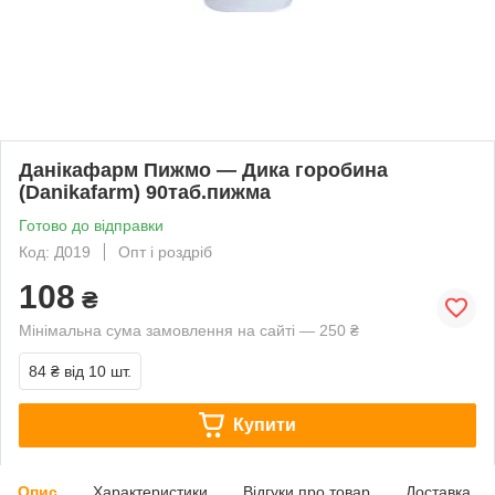
Данікафарм Пижмо — Дика горобина
(Danikafarm) 90таб.пижма
Готово до відправки
Код: Д019
Опт і роздріб
108
₴
Мінімальна сума замовлення на сайті — 250 ₴
84 ₴
від 10 шт.
Купити
Опис
Характеристики
Відгуки про товар
Доставка