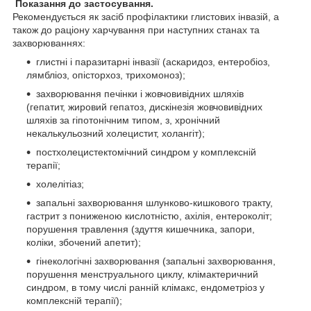
Показання до застосування.
Рекомендується як засіб профілактики глистових інвазій, а
також до раціону харчування при наступних станах та
захворюваннях:
глистні і паразитарні інвазії (аскаридоз, ентеробіоз,
лямбліоз, опісторхоз, трихомоноз);
захворювання печінки і жовчовивідних шляхів
(гепатит, жировий гепатоз, дискінезія жовчовивідних
шляхів за гіпотонічним типом, з, хронічний
некалькульозний холецистит, холангіт);
постхолецистектомічний синдром у комплексній
терапії;
холелітіаз;
запальні захворювання шлунково-кишкового тракту,
гастрит з пониженою кислотністю, ахілія, ентероколіт;
порушення травлення (здуття кишечника, запори,
коліки, збочений апетит);
гінекологічні захворювання (запальні захворювання,
порушення менструального циклу, клімактеричний
синдром, в тому числі ранній клімакс, ендометріоз у
комплексній терапії);