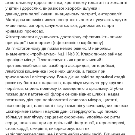
алкогольному цирозі печінки, хронічному гепатиті та холангіті
у дітей і дорослих, виразкової хвороби шлунка і
дванадцятипалої кишки, анацидному гастриті, ентероколіті.
Малі дози кошиків пижма повертають апетит, усувають здуття
кишечника, запори, шлункові кольки, допомагають при
кривавих проносах.
Фітотерапевти відзначають достовірну ефективність пижма
при діареї і метеоризмі (ефективніше карболену).
За глистогонному дії пижмі немає рівних. В найбільш
знаменитих «тройчатках» №1 і №3 Х. Кларк пижмо займає
провідне місце. Її застосовують як протиглисний і
противолямблиозное засіб при аскаридозі, ентеробіозі,
лямбліозі кишечника і жовчних шляхів, а також при
трихомоноз і опісторхозу. Вона діє на зрілі та проміжні стадії
розвитку багатьох паразитів, паралізує мускулатуру круглих
черв'яків, сприяє повному їх виведенню з організму. Згубна
пижмо для патогенної флори сечовивідних шляхів, надає
позитивну дію при папіломатозі сечового міхура, циститі,
пієлонефриті, наявності піску і каменів у сечовивідних шляхах.
Експериментальні і наукові дані стверджують, що пижмо
збільшує амплітуду серцевих скорочень, уповільнює ритм
серця, показана при артеріальній гіпертензії, атеросклерозі,
стенокардії, ожирінні, використовується як
капілляроукрепляющее і протинабряковий засіб. Вітчизняна