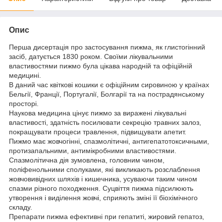
Опис
Перша дисертація про застосування пижма, як глистогінний
засіб, датується 1830 роком. Своїми лікувальними
властивостями пижмо була цікава народній та офіційній
медицині.
В даний час квіткові кошики є офіційним сировиною у країнах
Бельгії, Франції, Португалії, Болгарії та на пострадянському
просторі.
Наукова медицина цінує пижмо за виражені лікувальні
властивості, здатність посилювати секрецію травних залоз,
покращувати процеси травлення, підвищувати апетит.
Пижмо має жовчогінні, спазмолітичні, антигепатотоксичными,
протизапальними, антимікробними властивостями.
Спазмолітична дія зумовлена, головним чином,
поліфенольними сполуками, які викликають розслаблення
жовчовивідних шляхів і кишечника, усуваючи таким чином
спазми різного походження. Суцвіття пижма підсилюють
утворення і виділення жовчі, сприяють зміні її біохімічного
складу.
Препарати пижма ефективні при гепатиті, жировий гепатоз,