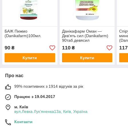
БАЖ Пижмо
Данікафарм Оман —
Спір
(Danikafarm)100мл.
Дев'ять сил (Danikafarm)
мин
90таб.девясил
(Dan
90
110
117
₴
₴
Купити
Купити
Про нас
99% позитивних з 1914 відгуків за рік
Працює з 19.04.2017
м. Київ
вул.Левка Лук'яненка13а, Київ, Україна
Контакти