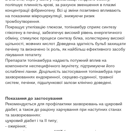
поліпшує плинність крові, за рахунок зменшення в плазмі
концентрації фібриногену. Всі ці зміни позитивно впливають
на показники мікроциркуляції, знижуючи ризик
тромбоутворення.
Покращує утилізацію глюкози, топінамбур сприяє синтезу
глікогену в печінці, забезпечує високий рівень енергетичного
обміну, стимулює процеси синтезу білка, холестерину високої
щільності, жовчних кислот. Доведена здатність бульб захищати
печінку та визначено їх роль, як найбільш ефективного засобу
лікування гепатиту.
Препарати топінамбура надають потужний вплив на
компоненти неспецифічного імунітету, підтримуючи його
ослаблені ланки. Доцільність застосування топінамбура при
захворюваннях ендокринної, серцево-судинної, травної
систем, печінки, підшлункової залози клінічно доведені.
Показання до застосування
Рекомендується для профілактики захворювань на цукровий
діабет, а також до раціону харчування при наступних станах
та захворюваннях:
цукровий діабет і та ІІ типу;
- ожиріння;