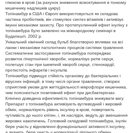
глюкози в крові (за рахунок зниження всмоктування в тонкому
кишечнику надлишків цукру).
Топінамбур в США і Європі використовується як складова
частина пробіотиків, він стимулює синтез вітамінів і активізує
імунні механізми захисту. Про протипухлинний ефект інуліну з
топінамбура було заявлено на міжнародному семінарі в
Будапешті, 2002 р.
Унікальний хімічний склад бульб благотворно впливає на всі
ланки і механізми патологічних процесів системи травлення.
Систематичне застосування топінамбура попереджає
розвиток гіпертонічної хвороби, нормалізує ритм серця,
полегшує стан при ішемічній хворобі серця, стенокардії,
протистоїть інфарктів і інсультів.
Топінамбур підвищує стійкість організму до бактеріальних і
вірусних інфекцій, в тому числі органи травлення, створює
сприятливі умови для життєдіяльності мікрофлори кишечника,
чим пояснюється позитивний ефект при дисбактеріозах.
Клінічно доведена ефективність топінамбура знижувати вагу.
Препарат з топінамбура активізують вуглеводний і жировий
обмін, нормалізують рівень інсуліну в крові, повертають
чутливість до нього клітин, і, як наслідок, ведуть до зменшення
жирових накопичень. Головний складовий топінамбура, інулін
бере участь у відновленні функціональної активності інсуліну,
а значить, бере участь у нормалізації ліпідного обміну,