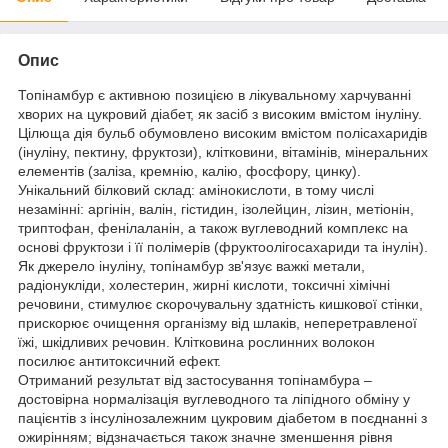
Опис
Топінамбур є активною позицією в лікувальному харчуванні
хворих на цукровий діабет, як засіб з високим вмістом інуліну.
Цілюща дія бульб обумовлено високим вмістом полісахаридів
(інуліну, пектину, фруктози), клітковини, вітамінів, мінеральних
елементів (заліза, кремнію, калію, фосфору, цинку).
Унікальний білковий склад: амінокислоти, в тому числі
незамінні: аргінін, валін, гістидин, ізолейцин, лізин, метіонін,
триптофан, фенілаланін, а також вуглеводний комплекс на
основі фруктози і її полімерів (фруктоолігосахариди та інулін).
Як джерело інуліну, топінамбур зв'язує важкі метали,
радіонукліди, холестерин, жирні кислоти, токсичні хімічні
речовини, стимулює скорочувальну здатність кишкової стінки,
прискорює очищення організму від шлаків, неперетравленої
їжі, шкідливих речовин. Клітковина рослинних волокон
посилює антитоксичний ефект.
Отриманий результат від застосування топінамбура –
достовірна нормалізація вуглеводного та ліпідного обміну у
пацієнтів з інсулінозалежним цукровим діабетом в поєднанні з
ожирінням; відзначається також значне зменшення рівня