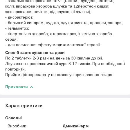
- запальні захворювання ШКТ (гастрит, дуоденіт, ентерит,
коліт, виразкова хвороба шлунка та 12перстной кишки;
захворювання печінки, підшлункової залози);
- дисбактеріоз;
- больовий синдром, нудота, здуття живота, проноси, запори;
- гельмінтоз;
- гіпертонічна хвороба, атеросклероз, ішемічна хвороба
серця;
- для посилення ефекту медикаментозної терапії.
Спосіб застосування та дози
По 2 таблетки 2-3 рази на день за 30 хвилин до їжі.
Лікувально-профілактичний курс 8-12 тижнів. При необхідності
повторити.
Прийом фітопрепарату не скасовує призначення лікаря.
Приховати
Характеристики
Основні
Виробник
ДаникаФарм