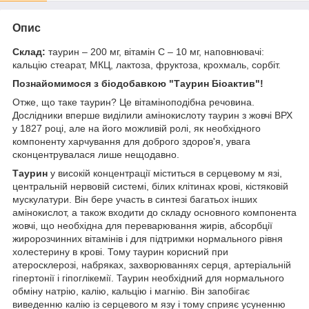
Опис
Склад:
таурин – 200 мг, вітамін С – 10 мг, наповнювачі:
кальцію стеарат, МКЦ, лактоза, фруктоза, крохмаль, сорбіт.
Познайомимося з біодобавкою "Таурин Біоактив"!
Отже, що таке таурин? Це вітаміноподібна речовина.
Дослідники вперше виділили амінокислоту таурин з жовчі ВРХ
у 1827 році, але на його можливій ролі, як необхідного
компоненту харчування для доброго здоров'я, увага
сконцентрувалася лише нещодавно.
Таурин
у високій концентрації міститься в серцевому м язі,
центральній нервовій системі, білих клітинах крові, кістяковій
мускулатури. Він бере участь в синтезі багатьох інших
амінокислот, а також входити до складу основного компонента
жовчі, що необхідна для переварювання жирів, абсорбції
жиророзчинних вітамінів і для підтримки нормального рівня
холестерину в крові. Тому таурин корисний при
атеросклерозі, набряках, захворюваннях серця, артеріальній
гіпертонії і гіпоглікемії. Таурин необхідний для нормального
обміну натрію, калію, кальцію і магнію. Він запобігає
виведенню калію із серцевого м язу і тому сприяє усуненню