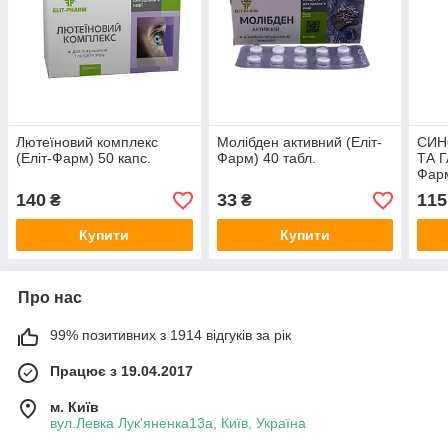
Лютеїновий комплекс
Молібден активний (Еліт-
СИН
(Еліт-Фарм) 50 капс.
Фарм) 40 табл.
ТА 
Фарм
140
33
115
₴
₴
Купити
Купити
Про нас
99% позитивних з 1914 відгуків за рік
Працює з 19.04.2017
м. Київ
вул.Левка Лук'яненка13а, Київ, Україна