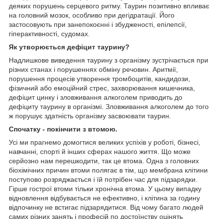
деяких порушень серцевого ритму. Таурин позитивно впливає
на головний мозок, особливо при дегідратації. Його
застосовують при занепокоєнні і збудженості, епілепсії,
гіперактивності, судомах.
Як утворюється дефіцит таурину?
Надлишкове виведення таурину з організму зустрічається при
різних станах і порушеннях обміну речовин. Аритмії,
порушення процесів утворення тромбоцитів, кандидози,
фізичний або емоційний стрес, захворювання кишечника,
дефіцит цинку і зловживання алкоголем приводить до
дефіциту таурину в організмі. Зловживання алкоголем до того
ж порушує здатність організму засвоювати таурин.
Спочатку - покінчити з втомою.
Усі ми прагнемо домогтися великих успіхів у роботі, бізнесі,
навчанні, спорті й інших сферах нашого життя. Що може
серйозно нам перешкодити, так це втома. Одна з головних
біохімічних причин втоми полягає в тім, що мембрана клітини
поступово розряджається і їй потрібен час для підзарядки.
Гірше гострої втоми тільки хронічна втома. У цьому випадку
відновлення відбувається не ефективно, і клітина за годину
відпочинку не встигає підзарядитися. Від чому багато людей
самих різних занять і професій по достоїнству оцінять