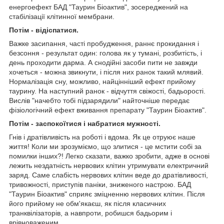
енергоефект БАД "Таурин Біоактив", зосереджений на
стабілізації клітинної мембрани.
Потім - відіспатися.
Важке засипання, часті пробудження, раннє прокидання і
безсоння - результат один: голова як у тумані, розбитість, і
день проходити дарма. А снодійні засоби пити не завжди
хочеться - можна звикнути, і після них ранок такий млявий.
Нормалізація сну, можливо, найцінніший ефект прийому
таурину. На наступний ранок - відчуття свіжості, бадьорості.
Вислів "начебто тобі підзарядили" найточніше передає
фізіологічний ефект вживання препарату "Таурин Біоактив".
Потім - заспокоїтися і набратися мужності.
Гнів і дратівливість на роботі і вдома. Як це отруює наше
життя! Коли ми зрозуміємо, що злитися - це мстити собі за
помилки інших?! Легко сказати, важко зробити, адже в основі
лежить нездатність нервових клітин утримувати електричний
заряд. Саме слабість нервових клітин веде до дратівливості,
тривожності, приступів паніки, зниженого настрою. БАД
"Таурин Біоактив" сприяє зміцненню нервових клітин. Після
його прийому не обм'якаєш, як після класичних
транквілізаторів, а навпроти, робишся бадьорим і
врівноваженим.