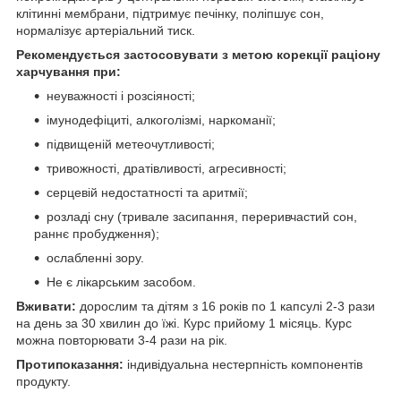
клітинні мембрани, підтримує печінку, поліпшує сон,
нормалізує артеріальний тиск.
Рекомендується застосовувати з метою корекції раціону
харчування при:
неуважності і розсіяності;
імунодефіциті, алкоголізмі, наркоманії;
підвищеній метеочутливості;
тривожності, дратівливості, агресивності;
серцевій недостатності та аритмії;
розладі сну (тривале засипання, переривчастий сон,
раннє пробудження);
ослабленні зору.
Не є лікарським засобом.
Вживати:
дорослим та дітям з 16 років по 1 капсулі 2-3 рази
на день за 30 хвилин до їжі. Курс прийому 1 місяць. Курс
можна повторювати 3-4 рази на рік.
Протипоказання:
індивідуальна нестерпність компонентів
продукту.