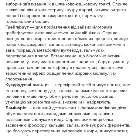
виборче зв'язування їх в шлунково-кишковому тракті. Сприяє
зниженню рівня холестерину і цукру в крові, активує витрата
енергії і спорожнення жирових клітин, нормалізує
гормональний баланс.
Грейпфрут
— для позбавлення від зайвих кілограмів,
грейпфрутова дієта вважається найнадійнішою. Сприяє
розщепленню жирів, прискорення обмінних процесів, знижує
набряклість жирової тканини, активізує механізми зниження
ваги, покращує метаболізм вуглеводів, гальмує їх
перетворення в жири. Встановлено, що біологічно активні
речовини, у тому числі нарингенин і нарингін, беруть участь у
процесах накопичення кофеїну в плазмі крові, підсилюючи
термогенний ефект, розщеплення жирових молекул і їх
спорожнення.
Кукурудзяні рильця
— перевірений засіб знижує апетит, має
жовчогінну, сечогінну дію, впливає на всмоктування харчових
речовин в кишечнику, обмін речовин, посилює розпад і
утилізацію жирової тканини, знижуючи її набряклість.
Ламінарія
— активний детоксикант з фармакологічною дією
обумовленим полісахаридами, вітамінами і органічно
пов'язаними сполуками йоду. Сприяє асиміляції білка,
засвоєнню фосфору, кальцію, заліза, активує роль ферментів,
що блокують перетворення вуглеводів в жири, знижує апетит,