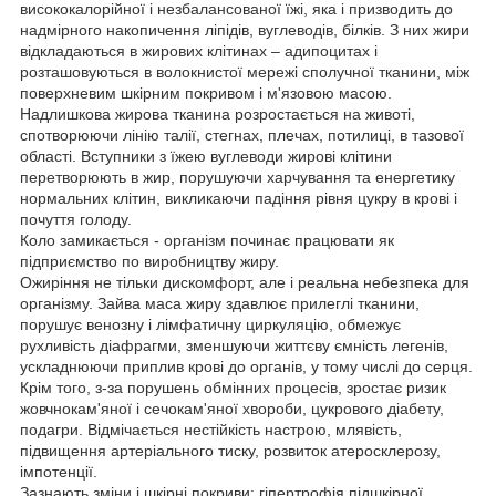
висококалорійної і незбалансованої їжі, яка і призводить до
надмірного накопичення ліпідів, вуглеводів, білків. З них жири
відкладаються в жирових клітинах – адипоцитах і
розташовуються в волокнистої мережі сполучної тканини, між
поверхневим шкірним покривом і м'язовою масою.
Надлишкова жирова тканина розростається на животі,
спотворюючи лінію талії, стегнах, плечах, потилиці, в тазової
області. Вступники з їжею вуглеводи жирові клітини
перетворюють в жир, порушуючи харчування та енергетику
нормальних клітин, викликаючи падіння рівня цукру в крові і
почуття голоду.
Коло замикається - організм починає працювати як
підприємство по виробництву жиру.
Ожиріння не тільки дискомфорт, але і реальна небезпека для
організму. Зайва маса жиру здавлює прилеглі тканини,
порушує венозну і лімфатичну циркуляцію, обмежує
рухливість діафрагми, зменшуючи життєву ємність легенів,
ускладнюючи приплив крові до органів, у тому числі до серця.
Крім того, з-за порушень обмінних процесів, зростає ризик
жовчнокам'яної і сечокам'яної хвороби, цукрового діабету,
подагри. Відмічається нестійкість настрою, млявість,
підвищення артеріального тиску, розвиток атеросклерозу,
імпотенції.
Зазнають зміни і шкірні покриви: гіпертрофія підшкірної