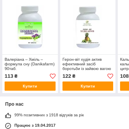
Валеріана – Хміль –
Герон-віт худія актив
Каль
формула сну (Danikafarm)
ефективний засіб
каль
90таб.
боротьби із зайвою вагою
цитр
(Danikafarm) 90таб.
113
122
108
₴
₴
Купити
Купити
Про нас
99% позитивних з 1918 відгуків за рік
Працює з 19.04.2017