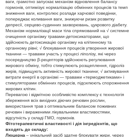
ваги, грамотно запускає механізм відновлення балансу
гормонів, оптимізує нормалізацію обмінних процесів та темп
зниження ваги, контролює розлади харчової поведінки,
попереджає коливання ваги, знижуючи ризик розвитку
депресії, серцево-судинних захворювань, цукрового діабету.
Механізм нормалізації маси тіла спрямований на √ системне
очищення організму травами-детоксикаторами, що
здійснюють детоксикацію організму на клітинному та
органному рівні; √ блокування процесів утворення жирової
тканини — травами участь у процесі ліполізу, які через
посередництво β-рецепторів здійснюють регулювання
жирового обміну, тобто стимулюють розщеплення, гідроліз
жирів, підвищують активність жирової тканини; √ активування
витрати енергії в організмі — травами «термоджетиками» і
стимуляторами обмінних процесів, підсилюють спорожнення
жирових клітин.
Перевагою і відмітною особливістю комплексу є технологія
збереження всіх вихідних діючих речовин рослин,
використання трав з оптимальним балансом поживних
речовин і вираженими лікувальними властивостями,
відсутність у складі ГМО, гормонів.
Фітотерапевтичні властивості і дія інгредієнтів, що
входять до складу:
Люцерна
– унікальний засіб здатне блокувати жири, через