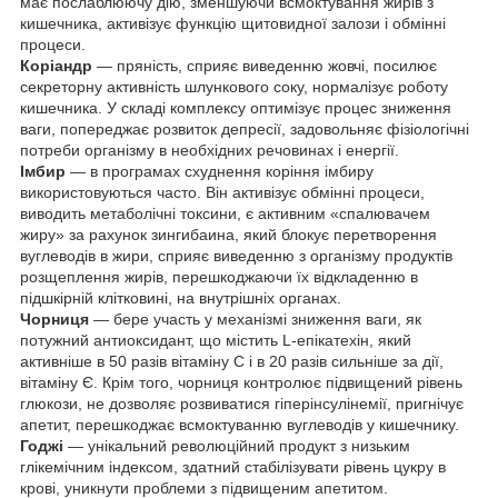
має послаблюючу дію, зменшуючи всмоктування жирів з
кишечника, активізує функцію щитовидної залози і обмінні
процеси.
Коріандр
— пряність, сприяє виведенню жовчі, посилює
секреторну активність шлункового соку, нормалізує роботу
кишечника. У складі комплексу оптимізує процес зниження
ваги, попереджає розвиток депресії, задовольняє фізіологічні
потреби організму в необхідних речовинах і енергії.
Імбир
— в програмах схуднення коріння імбиру
використовуються часто. Він активізує обмінні процеси,
виводить метаболічні токсини, є активним «спалювачем
жиру» за рахунок зингибаина, який блокує перетворення
вуглеводів в жири, сприяє виведенню з організму продуктів
розщеплення жирів, перешкоджаючи їх відкладенню в
підшкірній клітковині, на внутрішніх органах.
Чорниця
— бере участь у механізмі зниження ваги, як
потужний антиоксидант, що містить L-епікатехін, який
активніше в 50 разів вітаміну С і в 20 разів сильніше за дії,
вітаміну Є. Крім того, чорниця контролює підвищений рівень
глюкози, не дозволяє розвиватися гіперінсулінемії, пригнічує
апетит, перешкоджає всмоктуванню вуглеводів у кишечнику.
Годжі
— унікальний революційний продукт з низьким
глікемічним індексом, здатний стабілізувати рівень цукру в
крові, уникнути проблеми з підвищеним апетитом.