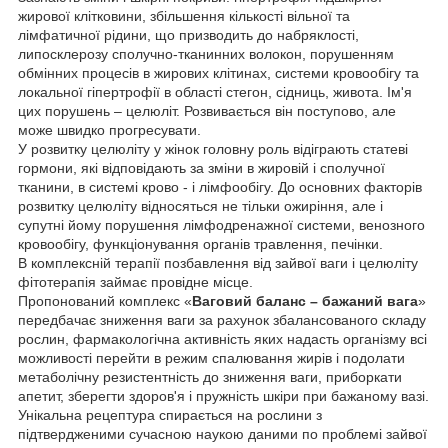
жирової клітковини, збільшення кількості вільної та
лімфатичної рідини, що призводить до набряклості,
липосклерозу сполучно-тканинних волокон, порушенням
обмінних процесів в жирових клітинах, системи кровообігу та
локальної гіпертрофії в області стегон, сідниць, живота. Ім'я
цих порушень – целюліт. Розвивається він поступово, але
може швидко прогресувати.
У розвитку целюліту у жінок головну роль відіграють статеві
гормони, які відповідають за зміни в жировій і сполучної
тканини, в системі крово - і лімфообігу. До основних факторів
розвитку целюліту відносяться не тільки ожиріння, але і
супутні йому порушення лімфодренажної системи, венозного
кровообігу, функціонування органів травлення, печінки.
В комплексній терапії позбавлення від зайвої ваги і целюліту
фітотерапія займає провідне місце.
Пропонований комплекс «
Ваговий баланс – бажаний вага
»
передбачає зниження ваги за рахунок збалансованого складу
рослин, фармакологічна активність яких надасть організму всі
можливості перейти в режим спалювання жирів і подолати
метаболічну резистентність до зниження ваги, приборкати
апетит, зберегти здоров'я і пружність шкіри при бажаному вазі.
Унікальна рецептура спирається на рослини з
підтвердженими сучасною наукою даними по проблемі зайвої