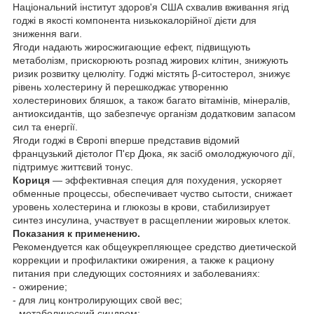
Національний інститут здоров'я США схвалив вживання ягід
годжі в якості компонента низькокалорійної дієти для
зниження ваги.
Ягоди надають жиросжигающие ефект, підвищують
метаболізм, прискорюють розпад жирових клітин, знижують
ризик розвитку целюліту. Годжі містять β-ситостерол, знижує
рівень холестерину й перешкоджає утворенню
холестеринових бляшок, а також багато вітамінів, мінералів,
антиоксидантів, що забезпечує організм додатковим запасом
сил та енергії.
Ягоди годжі в Європі вперше представив відомий
французький дієтолог П'єр Дюка, як засіб омолоджуючого дії,
підтримує життєвий тонус.
Кориця
— эффективная специя для похудения, ускоряет
обменные процессы, обеспечивает чуство сытости, снижает
уровень холестерина и глюкозы в крови, стабилизирует
синтез инсулина, участвует в расщеплении жировых клеток.
Показания к применению.
Рекомендуется как общеукрепляющее средство диетической
коррекции и профилактики ожирения, а также к рациону
питания при следующих состояниях и заболеваниях:
- ожирение;
- для лиц контролирующих свой вес;
- метаболический синдром;