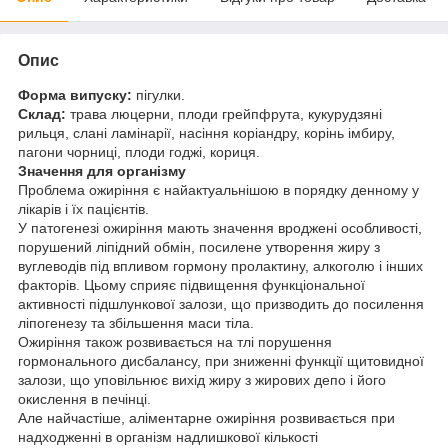
Опис
Форма випуску:
пігулки.
Склад:
трава люцерни, плоди грейпфрута, кукурудзяні
рильця, слані ламінарії, насіння коріандру, корінь імбиру,
пагони чорниці, плоди годжі, кориця.
Значення для організму
Проблема ожиріння є найактуальнішою в порядку денному у
лікарів і їх пацієнтів.
У патогенезі ожиріння мають значення вроджені особливості,
порушений ліпідний обмін, посилене утворення жиру з
вуглеводів під впливом гормону пролактину, алкоголю і інших
факторів. Цьому сприяє підвищення функціональної
активності підшлункової залози, що призводить до посилення
ліпогенезу та збільшення маси тіла.
Ожиріння також розвивається на тлі порушення
гормонального дисбалансу, при зниженні функції щитовидної
залози, що уповільнює вихід жиру з жирових депо і його
окислення в печінці.
Але найчастіше, аліментарне ожиріння розвивається при
надходженні в організм надлишкової кількості