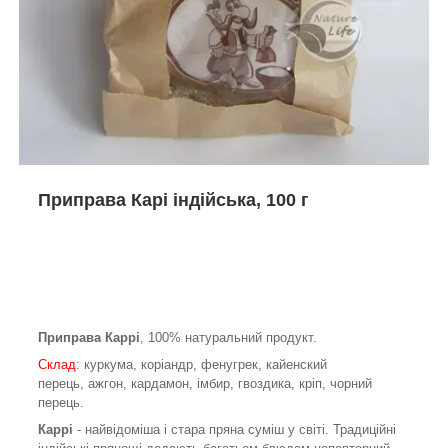
Приправа Карі індійська, 100 г
Приправа Каррі
, 100% натуральний продукт.
Склад
: куркума
,
коріандр
,
фенугрек
,
кайенский
перець
,
ажгон
,
кардамон
,
імбир
,
гвоздика
,
кріп
,
чорний
перець.
Каррі
- найвідоміша і стара пряна суміш у світі.
Традиційні