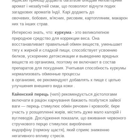
індійські прянощі додають багатьом блюдам неповторний
аромат і незабутній смак
,
що позволяэт відчути подих
загадкових ароматів Індії. Карі
додають до
овочевих
,
бобових
,
м'ясних
,
рисовим
,
картопляним
,
макарон
них та інших страв.
Интересно знать
,
что:
куркума
- это великолепное
природное средство для коррекции веса. Она
восстанавливает правильный обмен веществ
,
уменьшает
тягу к жирной и сладкой пищи
,
способствует усвоению
белков
,
ускорению детоксикации и выведению вредных
веществ из организма
,
поэтому ее включают в состав
препаратов для похудения. Учитывая способность куркумы
нормализовать обменные процессы
в организме
,
ее рекомендуют добавлять к пище с целью
улучшения внешнего вида кожи .
Кайенский перець
(
чилі) рекомендується дієтологами
включати в раціон харчування бажають позбутися зайвої
ваги — перець стимулює обмін речовин і кровообіг
,
бере
участь у розщепленні жирів
,
містить дуже мало калорій і
вуглеводів. Дослідження показали
,
що вживання червоного
стручкового перцю стимулює вироблення
ендорфіну
(
гормону щастя), який сприяє зниженню
негативного впливу стресів.