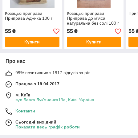
Козацькі приправи
Козацькі приправи
Прип
Приправа Аджика 100 г
Приправа до м'яса
натуральна без солі 100 г
55
55
55
₴
₴
Купити
Купити
Про нас
99% позитивних з 1917 відгуків за рік
Працює з 19.04.2017
м. Київ
вул.Левка Лук'яненка13а, Київ, Україна
Контакти
Сьогодні вихідний
Показати весь графік роботи