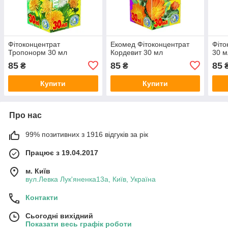
Фітоконцентрат
Екомед Фітоконцентрат
Фіто
Тропонорм 30 мл
Кордевит 30 мл
30 м
85
85
85
₴
₴
Купити
Купити
Про нас
99% позитивних з 1916 відгуків за рік
Працює з 19.04.2017
м. Київ
вул.Левка Лук'яненка13а, Київ, Україна
Контакти
Сьогодні вихідний
Показати весь графік роботи