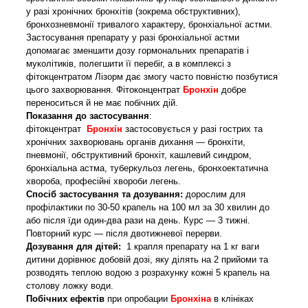
у разі хронічних бронхітів (зокрема обструктивних),
бронхозневмонії тривалого характеру, бронхіальної астми.
Застосування препарату у разі бронхіальної астми
допомагає зменшити дозу гормональних препаратів і
муколітиків, полегшити її перебіг, а в комплексі з
фітокцентратом Лізорм дає змогу часто повністю позбутися
цього захворювання. Фітоконцентрат
Бронхін
добре
переноситься й не має побічних дій.
Показання до застосування
:
ф
ітокцентрат
Бронхін
застосовується
у разі гострих та
хронічних захворювань органів дихання — бронхіти,
пневмонії, обструктивний бронхіт, кашлевий синдром,
бронхіальна астма, туберкульоз легень, бронхоектатична
хвороба, професійні хвороби легень.
Спосіб застосування та дозування:
дорослим для
профілактики по 30-50 крапель на 100 мл за 30 хвилин до
або після їди один-два рази на день. Курс — 3 тижні.
Повторний курс — після двотижневої перерви.
Дозування для дітей:
1 крапля препарату на 1 кг ваги
дитини дорівнює добовій дозі, яку ділять на 2 прийоми та
розводять теплою водою з розрахунку кожні 5 крапель на
столову ложку води.
Побічних ефектів
при опробации
Бронхіна
в клініках