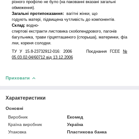
різного профілю не було (на пакованні вказані загальні
обмеження).
Загальні протипоказання:
вагітні жінки, що
годують матері, підвищена чутливість до компонентів.
Склад:
водно
-
спиртові
екстракти
листовика
скобопендрового
,
пагонів
багульника
,
трави
гірця
пташиного
(
спорыша),
материнки
,
фіа
лки
,
кореня
солодки.
ТУ У 15.8-23732912-016: 2006 Поєднання ГСЕЕ
№
05.03.02-04/60712 від 13.12.2006
Приховати
Характеристики
Основні
Виробник
Екомед
Країна виробник
Україна
Упаковка
Пластикова банка