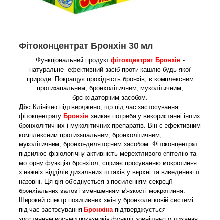
Фітоконцентрат Бронхін 30 мл
Функціональний продукт
фітокцентрат Бронхін
-
натуральне ефективний засіб проти кашлю будь-якої
природи. Покращує прохідність бронхів, є комплексним
протизапальним, бронхолітичним, муколітичним,
бронхідаторним засобом.
Дія:
Клінічно підтверджено, що під час застосування
фітокцентрату
Бронхін
зникає потреба у використанні інших
бронхолітичних і муколітичних препаратів. Він є ефективним
комплексним протизапальним, бронхолітичним,
муколітичним, бронхо-диляторним засобом. Фітоконцентрат
підсилює фізіологічну активність мерехтливого епітелію та
моторну функцію бронхіол, сприяє просуванню мокротиння
з нижніх відділів дихальних шляхів у верхні та виведенню її
назовні. Ця дія об'єднується з посиленням секреції
бронхіальних залоз і зменшенням в'язкості мокротиння.
Широкий спектр позитивних змін у бронхолегковій системі
під час застосування
Бронхіна
підтверджується
зростанням восьми показників функції зовнішнього дихання