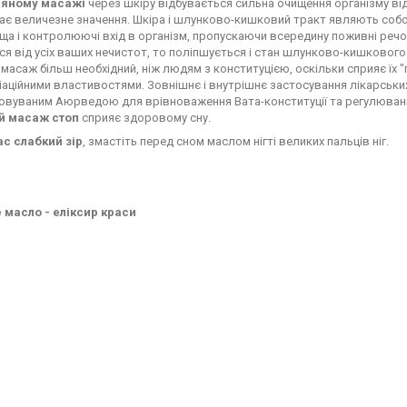
ляному масажі
через шкіру відбувається сильна очищення організму від
є величезне значення. Шкіра і шлунково-кишковий тракт являють собою
а і контролюючі вхід в організм, пропускаючи всередину поживні речо
я від усіх ваших нечистот, то поліпшується і стан шлунково-кишкового
масаж більш необхідний, ніж людям з конституцією, оскільки сприяє їх 
аційними властивостями. Зовнішнє і внутрішнє застосування лікарськи
овуваним Аюрведою для врівноваження Вата-конституції та регулюван
й масаж стоп
сприяє здоровому сну.
ас слабкий зір
, змастіть перед сном маслом нігті великих пальців ніг.
 масло - еліксир краси