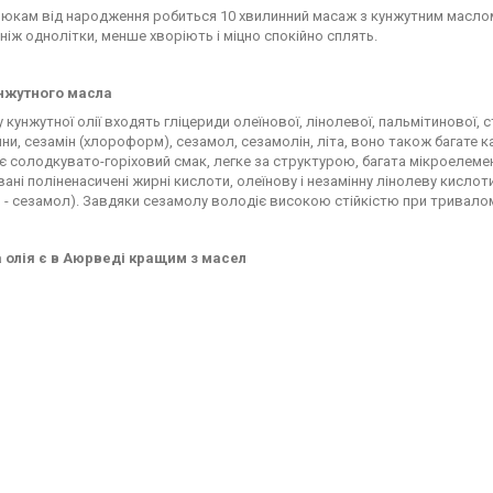
алюкам від народження робиться 10 хвилинний масаж з кунжутним масло
 ніж однолітки, менше хворіють і міцно спокійно сплять.
нжутного масла
 кунжутної олії входять гліцериди олеїнової, лінолевої, пальмітинової, 
ни, сезамін (хлороформ), сезамол, сезамолін, літа, воно також багате ка
 солодкувато-горіховий смак, легке за структурою, багата мікроелемента
ані поліненасичені жирні кислоти, олеїнову і незамінну лінолеву кислот
 - сезамол). Завдяки сезамолу володіє високою стійкістю при тривалому 
 олія є в Аюрведі кращим з масел