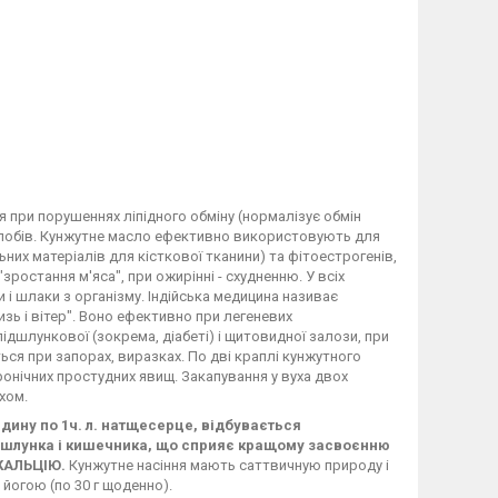
 при порушеннях ліпідного обміну (нормалізує обмін
углобів. Кунжутне масло ефективно використовують для
их матеріалів для кісткової тканини) та фітоестрогенів,
ростання м'яса", при ожирінні - схудненню. У всіх
і шлаки з організму. Індійська медицина називає
изь і вітер". Воно ефективно при легеневих
підшлункової (зокрема, діабеті) і щитовидної залози, при
ься при запорах, виразках. По дві краплі кунжутного
хронічних простудних явищ. Закапування у вуха двох
хом.
едину по 1ч. л. натщесерце, відбувається
и шлунка і кишечника, що сприяє кращому засвоєнню
КАЛЬЦІЮ.
Кунжутне насіння мають саттвичную природу і
йогою (по 30 г щоденно).