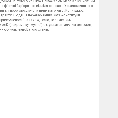
 токсинів, тому в клініках Панчакармы масаж з кунжутним
 фізичні бар'єри, що відділяють нас від навколишнього
вини і перегороджуючи шлях патогенів. Коли шкіра
 тракту. Людям з переважанням Вата-конституції
"приземленості", а також, володіє захисними
х олій (зокрема кунжутної) є фундаментальним методом,
ня обумовлених Ватою станів.