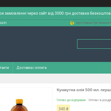
ри замовленні через сайт від 3000 грн доставка безкоштов
вул.Левка Лук'яненка13
94-91
такти
Доставка і оплата
Кунжутна олія 500 мл. перш
Готово до відправки
Оптом і в роздр
340 ₴