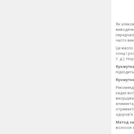
Як элекси
виводячи 
передчасн
часто вик
Це масло 
сонці і р
т. д.). Н
Кунжутна
підходить
Кунжутне
Рекоменду
надає вол
висушуван
елемента,
отримаєте
здоров'я
Метод за
волосся 