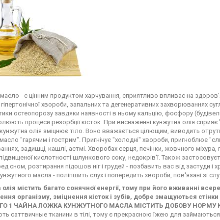
масло - є цінним продуктом харчування, сприятливо впливає на здоров'я
 гіпертонічної хвороби, запальних та дегенеративних захворюваннях с
ики остеопорозу завдяки наявності в ньому кальцію, фосфору (будівельн
олюють процеси резорбції кісток. При виснаженні кунжутна олія сприяє "з
кунжутна олія зміцнює тіло. Воно вважається цілющим, виводить отрути 
масло "гарячим і гострим". Пригнічує "холодні" хвороби, пригноблює "сл
ннях, задишці, кашлі, астмі. Хворобах серця, печінки, жовчного міхура, 
 підвищеної кислотності шлункового соку, недокрів'ї. Також застосовуєт
ед сном, розтирання підошов ніг і грудей - позбавить вас від застуди і 
унжутного масла - поліпшить слух і попередить хвороби, пов'язані зі слу
 олія містить багато сонячної енергії, тому при його вживанні всер
ння організму, зміцнення кісток і зубів, добре змащуються стінк
ГО 1 ЧАЙНА ЛОЖКА КУНЖУТНОГО МАСЛА МІСТИТЬ ДОБОВУ НОРМУ 
ь саттвичные тканини в тілі, тому є прекрасною їжею для займаються 