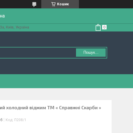
Кошик
на
а, Київ, Україна
Пошук...
ий холодний віджим ТМ « Справжні Скарби »
іб
Код:
П208/1