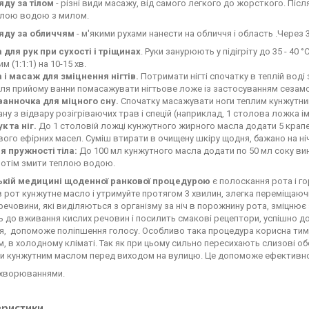
яду за тілом
- різні види масажу, від самого легкого до жорсткого. Післ
плою водою з милом.
яду за обличчям
- м'якими рухами нанести на обличчя і область .Чере
 для рук при сухості і тріщинах
. Руки занурюють у підігріту до 35 - 40
 (1:1:1) на 10-15 хв.
 і масаж для зміцнення нігтів.
Потримати нігті спочатку в теплій воді
сля прийому ванни помасажувати нігтьове ложе із застосуванням сезамово
ванночка для міцного сну.
Спочатку масажувати ноги теплим кунжутним 
ну з відвару розігріваючих трав і спецій (наприклад, 1 столова ложка ім
к та ніг.
До 1 столовій ложці кунжутного жирного масла додати 5 крапе
ого ефірних масел. Суміш втирати в очищену шкіру щодня, бажано на ніч
я пружності тіла:
До 100 мл кунжутного масла додати по 50 мл соку вино
 потім змити теплою водою.
ькій медицині щоденної ранкової процедурою
є полоскання рота і г
в рот кунжутне масло і утримуйте протягом 3 хвилин, злегка переміщаюч
речовини, які виділяються з організму за ніч в порожнину рота, зміцнює 
ь до вживання кислих речовин і посилить смакові рецептори, успішно 
я,
допоможе
поліпшення голосу. Особливо така процедура корисна тим,
, в холодному кліматі. Так як при цьому сильно пересихають слизові о
и кунжутним маслом перед виходом на вулицю. Це допоможе ефективн
ахворюваннями.
еристики