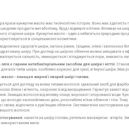
ра краси кунжутне масло має тисячолітню історію. Воно має здатність г
шкідливі продукти метаболізму, бруд і відмерлі клітини. Впливає на шкі
ого старіння шкіри. Кунжутне масло - один з небагатьох природних прод
ористовується в сонцезахисної косметики.
відновлює здоров'я шкіри, загоює ранки, тріщини, опіки і заспокоює б
оздратовану шкіру. При догляді за шкірою обличчя можна змішувати з еф
ормалізується сальність, зменшуються і згладжуються пори, зникають зап
 олія є гарним антибактеріальним засобом для шкіри і нігті
й. Стано
 для всіх типів шкіри, особливо корисно для сухої, в'янучої шкіри. Має
 масло - панацея жирної і хворий шкірі голови.
ється для догляду за всіма типами волосся. Ідеальний засіб для фарбо
оссю блиск і м'якість, охороняє їх від висушування. Гарантує захист ві
ня. Захищає волосся від впливу сонця, морської і хлорованої води. Кун
 що володіє заспокійливою дією, розслабляє м'язи обличчя і тіла. Том
 і свіже, відпочиле з рум'янцем обличчя. Систематичне застосування к
 вашого волосся.
стосування:
нанести на шкіру голови, ретельно масажуючи - втерти. З
з використанням мила.