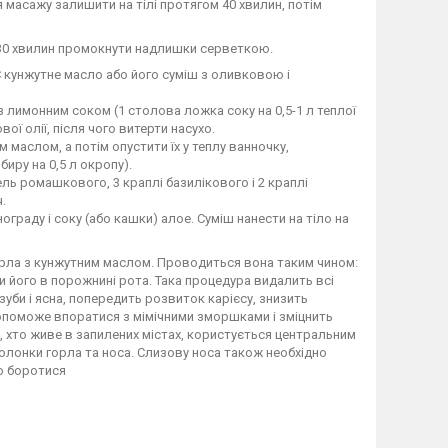
я масажу залишити на тілі протягом 40 хвилин, потім
з 30 хвилин промокнути надлишки серветкою.
 °С кунжутне масло або його суміш з оливковою і
 з лимонним соком (1 столова ложка соку на 0,5-1 л теплої
ї олії, після чого витерти насухо.
маслом, а потім опустити їх у теплу ванночку,
биру на 0,5 л окропу).
ль ромашкового, 3 краплі базилікового і 2 краплі
.
граду і соку (або кашки) алое. Суміш нанести на тіло на
орла з кунжутним маслом. Проводиться вона таким чином:
и його в порожнині рота. Така процедура видалить всі
зуби і ясна, попередить розвиток карієсу, знизить
допоможе впоратися з мімічними зморшками і зміцнить
 хто живе в запилених містах, користується центральним
болонки горла та носа. Слизову носа також необхідно
о боротися