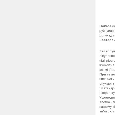
Показанн
руйнуванн
догляду з
Застере
Застосув
лікування
підігріва
Кунжутне м
астмі. Пр
При гемо
нижньої ч
опухають,
"Маханара
Якщо в ку
У холодн
злегка на
нашому ті
зв'язок, 