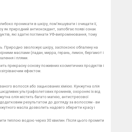
либоко проникати в шкіру, пом'якшувати і очищати її,
ру як природний антиоксидант, запобігає появі ознак
уктів, які здатні поглинати УФ-випромінювання, тому
іль. Природно зволожує шкіру, заспокоює обпалену на
ірними маслами (ладан, мирра, герань, лимон, бергамот і
алення і плями.
вить прекрасну основу поживних косметичних продуктів і
 розігріваючим ефектом.
ваного волосся або зацькованих хімією. Кунжутна олія
д шкідливих ультрафіолетових променів, охороняє їх від
жутна олія містить багато магнію, антистресової
у додатковим результатом до догляду за волоссям - ви
унжутного масла дозволить надовго зберегти красу і
мити теплою водою через 30 хвилин. Після цього промити