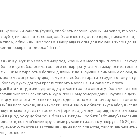
я:
хронічний кашель (сухий), слабкість легенів, хронічний запор, геморо
я зубів, випадання волосся, слабкість кісток, остеопороз, виснаження, п
а тілом, обличчям і волоссям. Найкраща із олій для людей з типом доші 
ження:
ожиріння, висока "Пітта".
ання:
Кунжутне масло є в Аюрведі кращим з масел при лікуванні захво
 болю в суглобах, ревматоїдного поліартриту, ревматизму, ревматоїдног
ють і ніжно втирають у болючі ділянки тіла. В суміші з лимонним соком, 
асло має зігріваючу дію, тому його добре втирати в груди, голову, ступні 
и болях у вухах дві-три краплі теплого масла на ніч капають у вуха.
рої Вата-типу
, який супроводжується втратою апетиту і болями не тільки
астини живота і сечового міхура, при цьому гемороїдальні вузли на дотик
 відсутній апетит – в цих випадках для зволоження і змазування товст
ян" на його основі, яке наносять зовнішньо в області ануса або у вигляд
нжутне масло додати трохи камфори, кардамону і кориці, то його можна
ий період року
добре хоча б раз на тиждень робити "абхьянгу"- масляни
грівають, потім м'якими круговими рухами втирають у шкіру на 15-20, 
лу енергію та усуває застійні явища на його поверхні, також, він живить
зміцнює кістки.