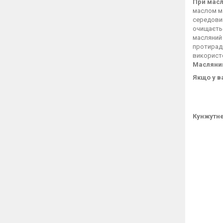
При мас
маслом ма
середовищ
очищаєтьс
масляний 
протираді
використ
Масляни
Якщо у в
Кунжутне