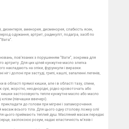
й, дизентерія, аменорея, дисменорея, слабкість ясен,
еріод одужання, артрит, радикуліт, подагра, засіб по
"Вата".
рювань, пов'язаних з порушенням "Вати", зокрема для
о артриту. Для цих цілей кунжутне масло злегка
його накладають на опіки, фурункули і виразки.
ніг і долоні при застуді, грипі, кашлі, запаленні легенів,
 в області прямої кишки, але і в області тазу, спини,
 сухі, жорсткі, неоднорідні, рідко кровоточать або
ої кишки застосовують тепле кунжутне масло або масло
і клізм (півчашки ввечері).
 прикладати до голови при мігрені і запаморочення.
й масаж всього тіла. Для цього одну столову ложку олії
після цього приймають теплий душ. Масляний масаж передає
 серце, заспокоює розум, надає еластичність м'язів і