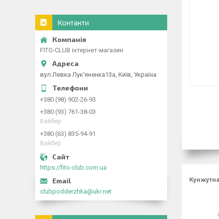
Контакти
FITO-CLUB інтернет-магазин
вул.Левка Лук'яненка13а, Київ, Україна
+380 (98) 902-26-93
+380 (93) 761-38-03
Вайбер
+380 (63) 835-94-91
Вайбер
https://fito-club.com.ua
Кунжутна
clubpodderzhka@ukr.net