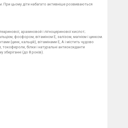
м. При цьому діти набагато активніше розвиваються
стеаринової, арахиновой і лігноцеринової кислот;
льцієм, фосфором, вітаміном Е, залізом, магнієм і цинком.
ми (цинк, кальцій), вітамінами Е, А і містить чудово
и, токофероли, білки і натуральні антиоксиданти
зберіганні (до 8 років).