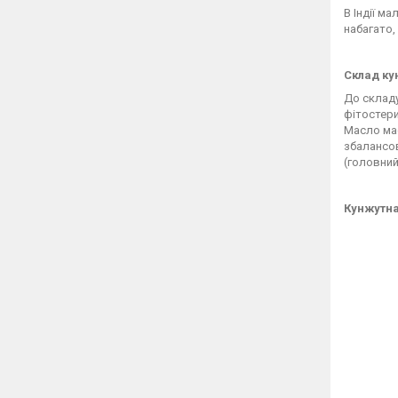
В Індії м
набагато,
Склад ку
До складу
фітостери
Масло має
збалансов
(головний
Кунжутна