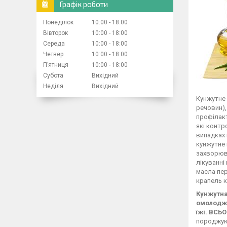
Графік роботи
Понеділок
10:00
18:00
Вівторок
10:00
18:00
Середа
10:00
18:00
Четвер
10:00
18:00
Пʼятниця
10:00
18:00
Субота
Вихідний
Неділя
Вихідний
Кунжутне 
речовин),
профілакт
які контр
випадках 
кунжутне 
захворюва
лікуванні
масла пер
крапель к
Кунжутна
омолодже
їжі.
ВСЬО
породжуют