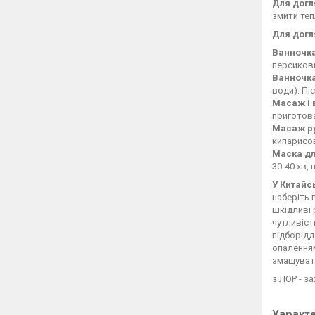
Для догл
змити те
Для догл
Ванночка
персиковим
Ванночка
води). Пі
Масаж і 
приготова
Масаж ру
кипарисов
Маска дл
30-40 хв,
У Китайс
наберіть 
шкідливі 
чутливіст
підборідд
опаленням
змащуват
з ЛОР - з
Характ