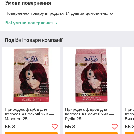
Умови повернення
Повернення товару впродовж 14 днів за домовленістю
Всі умови повернення
Подібні товари компанії
Природна фарба для
Природна фарба для
При
волосся на основі хни —
волосся на основі хни —
воло
Махагон 25г.
Рубін 25г.
Вишн
55
55
55
₴
₴