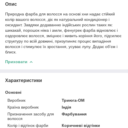
Опис
Природна фарба для волосся на основі хни надає стійкий
колір вашого волосся, діє як натуральний кондиціонер і
оксидант. Завдяки додаванню індійських рослин таких як:
шикакай, порошок німа і амли, фенугрек фарба відновлює і
оздоровлює волосся, зміцнює і живить коріння його, підсилює
структуру по всій довжині, призупиняє процес випадіння
волосся і стимулює їх зростання, усуває лупу. Додає об'єм і
блиск.
Приховати
Характеристики
Основні
Виробник
Триюга-ОМ
Країна виробник
Індія
Призначення засобу для
Фарбування
волосся
Колір і відтінок фарби
Коричневі відтінки