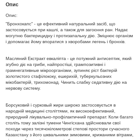
Опис
Опис:
"Бронхокапс" - це ефективний натуральний засіб, що
застосовується при кашлі, а також для загоєння ран. Надає
могутню бактерицидну і протизапальну дію. Зміцнює організм
і допомагає йому впоратися з хворобами легень і бронхів.
Масляний Екстракт евкаліпта - це потужний антисептик, який
згубно діє на гриби, найпростіші, грампозитивні і
грамнегативные мікроорганізми, зупиняє ріст бактерій
золотистого стафілококу, ешерихій, туберкульозних
мікобактерій, трихомонад. Чинить слабку седативну дію на
нервову систему.
Борсуковий і сурковый жири широко застосовується в
народній медицині століттями, як високоефективний,
природний лікувально-профілактичний препарат. Коли багато
століть тому залізні тумени Чингісхана здійснювали свої
походи через тисячокілометрові степові простори сучасного
Казахстану з його шквальними зимовими, крижаними вітрами,