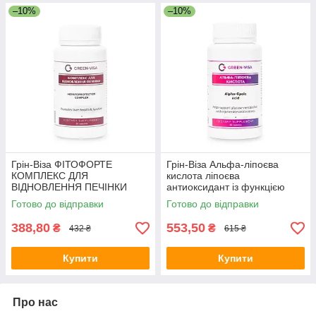
–10%
–10%
Грін-Віза ФІТОФОРТЕ
Грін-Віза Альфа-ліпоєва
КОМПЛЕКС ДЛЯ
кислота ліпоєва
ВІДНОВЛЕННЯ ПЕЧІНКИ
антиоксидант із функцією
90капс
корекції ваги 90капс
Готово до відправки
Готово до відправки
388,80
553,50
₴
₴
432 ₴
615 ₴
Купити
Купити
Про нас