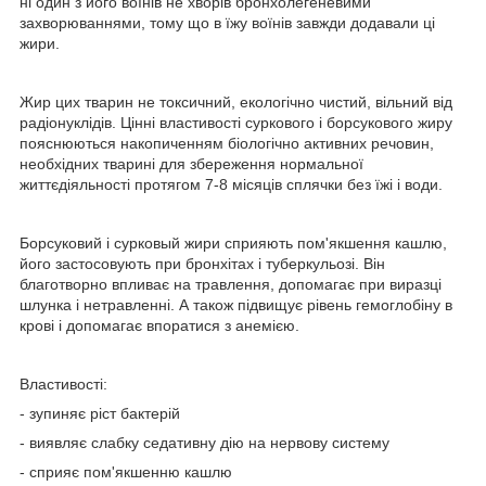
ні один з його воїнів не хворів бронхолегеневими
захворюваннями, тому що в їжу воїнів завжди додавали ці
жири.
Жир цих тварин не токсичний, екологічно чистий, вільний від
радіонуклідів. Цінні властивості суркового і борсукового жиру
пояснюються накопиченням біологічно активних речовин,
необхідних тварині для збереження нормальної
життєдіяльності протягом 7-8 місяців сплячки без їжі і води.
Борсуковий і сурковый жири сприяють пом'якшення кашлю,
його застосовують при бронхітах і туберкульозі. Він
благотворно впливає на травлення, допомагає при виразці
шлунка і нетравленні. А також підвищує рівень гемоглобіну в
крові і допомагає впоратися з анемією.
Властивості:
- зупиняє ріст бактерій
- виявляє слабку седативну дію на нервову систему
- сприяє пом'якшенню кашлю