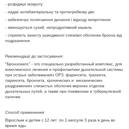
- розріджує мокроту
- надає антибактеріальну та протигрибкову дію
- забезпечує полегшення дихання і відходу мокротиння
- зменшується сухий, непродуктивний кашель
- сприяють захисту ушкодженої слизової оболонки бронха від
подразнення
Рекомендації до застосування:
"Бронхокапс" - это специально разработанный комплекс, для
комплексного лечения и профилактики дыхательной системы
при острых заболеваниях ОРЗ, фарингита, трахеита,
ларингита, бронхита, хронических и механических
раздражениях слизистых оболочек верхних отделов
дыхательных путей, а также при пневмонии и туберкулезной
палочке.
Способ применения:
Взрослым и детям с 12 лет по 1 капсуле 3 раза в день во
время еды.