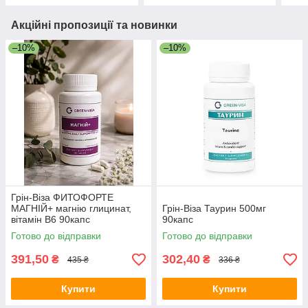
Акційні пропозиції та новинки
–10%
–10%
Грін-Віза ФИТОФОРТЕ
МАГНІЙ+ магнію глицинат,
Грін-Віза Таурин 500мг
вітамін В6 90капс
90капс
Готово до відправки
Готово до відправки
391,50
302,40
₴
₴
435 ₴
336 ₴
Купити
Купити