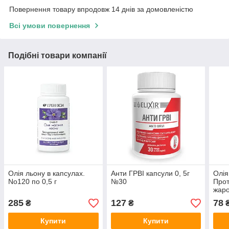
Повернення товару впродовж 14 днів за домовленістю
Всі умови повернення
Подібні товари компанії
Олія льону в капсулах.
Анти ГРВІ капсули 0, 5г
Олія
No120 по 0,5 г
№30
Прот
жаро
відх
285
127
78
₴
₴
аніс
Купити
Купити